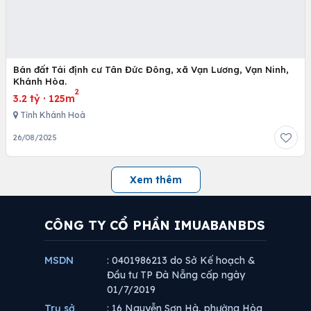
Bán đất Tái định cư Tân Đức Đông, xã Vạn Lương, Vạn Ninh,
Khánh Hòa.
2
3.2 tỷ
·
125m
Tỉnh Khánh Hoà
26/08/2025
Xem thêm
CÔNG TY CỔ PHẦN IMUABANBDS
MSDN
: 0401986213 do Sở Kế hoạch &
Đầu tư TP Đà Nẵng cấp ngày
01/7/2019
Trụ sở
: 16 Nguyễn Sơn Hà, phường Hòa