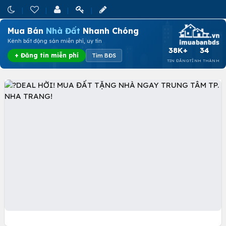
Mua Bán
Nhà Đất
Nhanh Chóng
Kênh bất động sản miễn phí, uy tín
38K+
34
+ Đăng tin miễn phí
Tìm BĐS
TIN ĐĂNG
TỈNH THÀNH