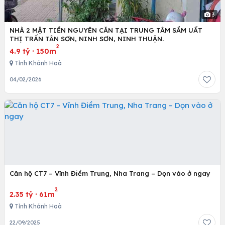
3
NHÀ 2 MẶT TIỀN NGUYÊN CĂN TẠI TRUNG TÂM SẦM UẤT
THỊ TRẤN TÂN SƠN, NINH SƠN, NINH THUẬN.
2
4.9 tỷ
·
150m
Tỉnh Khánh Hoà
04/02/2026
Căn hộ CT7 – Vĩnh Điềm Trung, Nha Trang – Dọn vào ở ngay
2
2.35 tỷ
·
61m
Tỉnh Khánh Hoà
22/09/2025