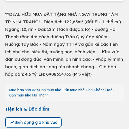
??DEAL HỜI! MUA ĐẤT TẶNG NHÀ NGAY TRUNG TÂM
TP. NHA TRANG! - Diện tích: 122,63m² (đất FULL thổ cư) -
Ngang: 10,7m - Dài: 12m (tách được 2 lô) - Đường Hà
Thanh rộng 4m cách đường Trần Quý Cáp 400m. -
Hướng: Tây Bắc - Nằm ngay TTTP và gần kề các tiện
ích như chợ, siêu thị, trường học, bệnh viện… - Khu vực
dân cư đông đúc, văn minh, an ninh cao. - Pháp lý minh
bạch, giao dịch và sang tên nhanh chóng. - Giá bán
hấp dẫn: 4.6 tỷ. LH: 0908654765 (Mr>Việt)
Mua bán nhà đất
Cần mua nhà
Cần mua nhà Tỉnh Khánh Hoà
Cần mua nhà Hà Thanh
Tiện ích & Đặc điểm
Biến động giá khu vực