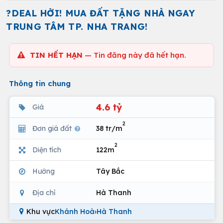
?DEAL HỜI! MUA ĐẤT TẶNG NHÀ NGAY
TRUNG TÂM TP. NHA TRANG!
TIN HẾT HẠN
— Tin đăng này đã hết hạn.
Thông tin chung
4.6 tỷ
Giá
2
Đơn giá đất
38 tr/m
2
Diện tích
122m
Hướng
Tây Bắc
Địa chỉ
Hà Thanh
Khu vực
Khánh Hoà
›
Hà Thanh