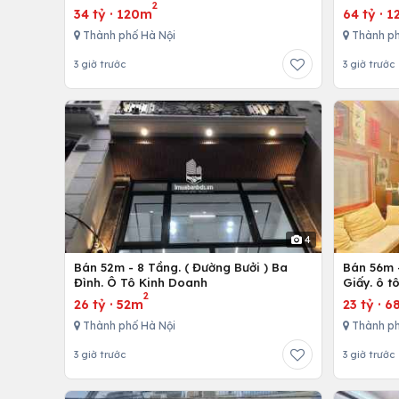
2
34 tỷ
·
120m
64 tỷ
·
1
Thành phố Hà Nội
Thành ph
3 giờ trước
3 giờ trước
4
Bán 52m - 8 Tầng. ( Đường Bưởi ) Ba
Bán 56m -
Đình. Ô Tô Kinh Doanh
Giấy. ô t
2
26 tỷ
·
52m
23 tỷ
·
6
Thành phố Hà Nội
Thành ph
3 giờ trước
3 giờ trước