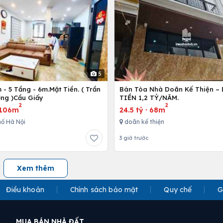
5
- 5 Tầng - 6m.Mặt Tiền. ( Trần
Bán Tòa Nhà Doãn Kế Thiện 
ng )Cầu Giấy
TIỀN 1,2 TỶ/NĂM.
2
2
106m
24.5 tỷ
·
68m
ố Hà Nội
doãn kế thiện
3 giờ trước
Xem thêm
Điều khoản
Chính sách bảo mật
Quy chế
G
MUA BÁN NHÀ ĐẤT