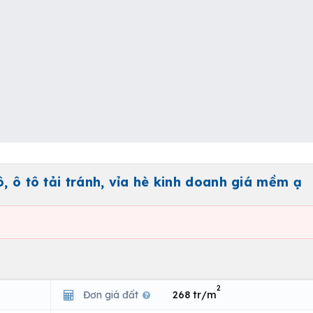
, ô tô tải tránh, vỉa hè kinh doanh giá mềm ạ
2
Đơn giá đất
268 tr/m