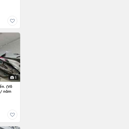
5
ền. (Võ
ỷ/ năm