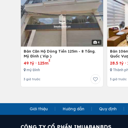
4
Bán Căn Hộ Dòng Tiền 125m - 8 Tầng.
Bán 106m 
Mỹ Đình ( Vip )
Quốc Vượ
2
49 tỷ
·
125m
28.5 tỷ
·
mỹ Đình
Thành ph
3 giờ trước
3 giờ trước
Giới thiệu
Hướng dẫn
Quy định
CÔNG TY CỔ PHẦN IMUABANBDS