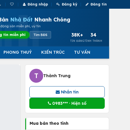
Đăng nhập
Đăng ký
Đăng tin
Bán
Nhà Đất
Nhanh Chóng
động sản miễn phí, uy tín
38K+
34
g tin miễn phí
Tìm BĐS
TIN ĐĂNG
TỈNH THÀNH
PHONG THUỶ
KIẾN TRÚC
TƯ VẤN
T
Thành Trung
Nhắn tin
0983*** · Hiện số
Mua bán theo tỉnh