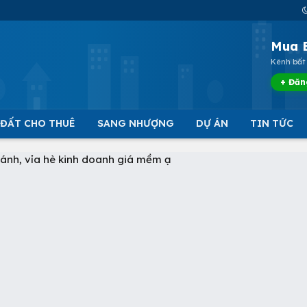
Mua 
Kênh bất 
+ Đăn
 ĐẤT CHO THUÊ
SANG NHƯỢNG
DỰ ÁN
TIN TỨC