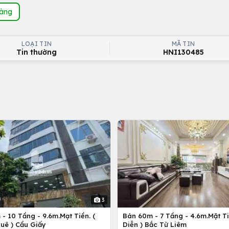
hàng
LOẠI TIN
MÃ TIN
Tin thường
HNI130485
3
- 10 Tầng - 9.6m.Mạt Tiền. (
Bán 60m - 7 Tầng - 4.6m.Mặt Ti
uê ) Cầu Giấy
Diễn ) Bắc Từ Liêm