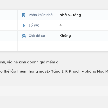
Phân khúc nhà
Nhà 5+ tầng
Số WC
4
Chỗ để xe
Không
tránh, vỉa hè kinh doanh giá mềm ạ
 (Có thể lắp thêm thang máy).- Tầng 2: P. Khách + phòng Ngủ 