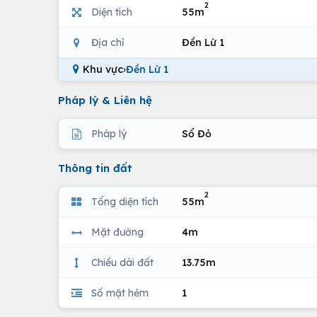
2
Diện tích
55m
Địa chỉ
Đền Lừ 1
Khu vực
›
Đền Lừ 1
Pháp lý & Liên hệ
Pháp lý
Sổ Đỏ
Thông tin đất
2
Tổng diện tích
55m
Mặt đường
4m
Chiều dài đất
13.75m
Số mặt hẻm
1