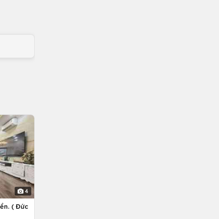
4
ền. ( Đức