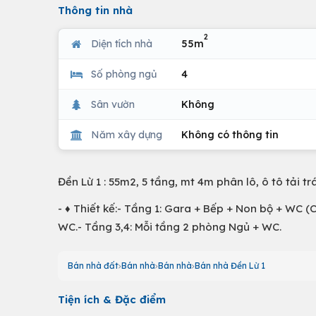
Thông tin nhà
2
Diện tích nhà
55m
Số phòng ngủ
4
Sân vườn
Không
Năm xây dựng
Không có thông tin
Đền Lừ 1 : 55m2, 5 tầng, mt 4m phân lô, ô tô tải 
- ♦️ Thiết kế:- Tầng 1: Gara + Bếp + Non bộ + WC
WC.- Tầng 3,4: Mỗi tầng 2 phòng Ngủ + WC.
Bán nhà đất
Bán nhà
Bán nhà
Bán nhà Đền Lừ 1
Tiện ích & Đặc điểm