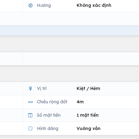
Hướng
Không xác định
Vị trí
Kiệt / Hẻm
Chiều rộng đất
4m
Số mặt tiền
1 mặt tiền
Hình dáng
Vuông vắn