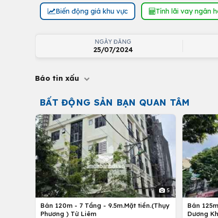
Biến động giá khu vực
Tính lãi vay ngân 
NGÀY ĐĂNG
25/07/2024
Báo tin xấu
BẤT ĐỘNG SẢN BẠN QUAN TÂM
5
Bán 120m - 7 Tầng - 9.5m.Mặt tiền.(Thụy
Bán 125m 
Phương ) Từ Liêm
Dương Kh