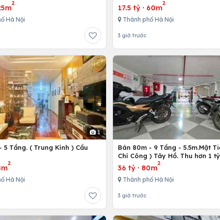
2
2
25m
17.5 tỷ
·
60m
ố Hà Nội
Thành phố Hà Nội
3 giờ trước
1
 5 Tầng. ( Trung Kính ) Cầu
Bán 80m - 9 Tầng - 5.5m.Mặt Ti
ô
Chí Công ) Tây Hồ. Thu hơn 1 t
2
2
8m
36 tỷ
·
80m
ố Hà Nội
Thành phố Hà Nội
3 giờ trước