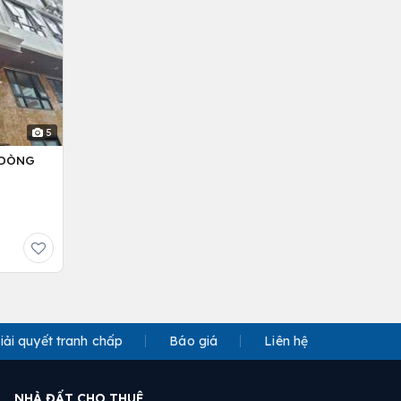
5
– DÒNG
iải quyết tranh chấp
Báo giá
Liên hệ
NHÀ ĐẤT CHO THUÊ