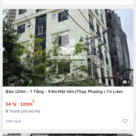
5
Bán 120m - 7 Tầng - 9.5m.Mặt tiền.(Thụy Phương ) Từ Liêm
2
34 tỷ
·
120m
Thành phố Hà Nội
hôm qua