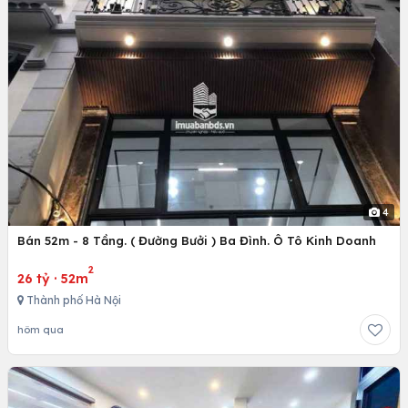
4
Bán 52m - 8 Tầng. ( Đường Bưởi ) Ba Đình. Ô Tô Kinh Doanh
2
26 tỷ
·
52m
Thành phố Hà Nội
hôm qua