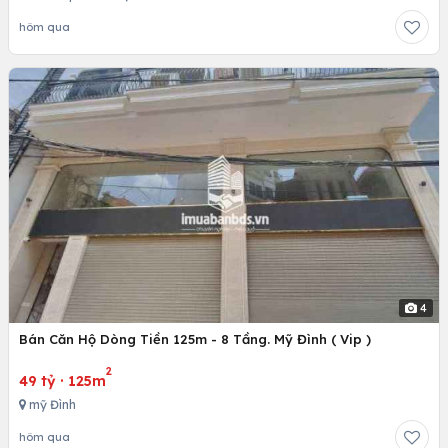
hôm qua
4
Bán Căn Hộ Dòng Tiền 125m - 8 Tầng. Mỹ Đình ( Vip )
2
49 tỷ
·
125m
mỹ Đình
hôm qua