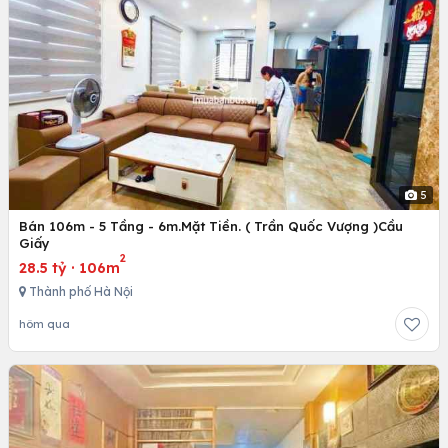
5
Bán 106m - 5 Tầng - 6m.Mặt Tiền. ( Trần Quốc Vượng )Cầu
Giấy
2
28.5 tỷ
·
106m
Thành phố Hà Nội
hôm qua