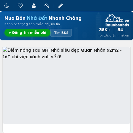
Mua Bán
Nhà Đất
Nhanh Chóng
Kênh bất động sản miễn phí, uy tín
38K+
34
+ Đăng tin miễn phí
Tìm BĐS
TIN ĐĂNG
TỈNH THÀNH