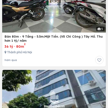
5
Bán 80m - 9 Tầng - 5.5m.Mặt Tiền. (Võ Chí Công ) Tây Hồ. Thu
hơn 1 tỷ/ năm
2
36 tỷ
·
80m
Thành phố Hà Nội
hôm qua