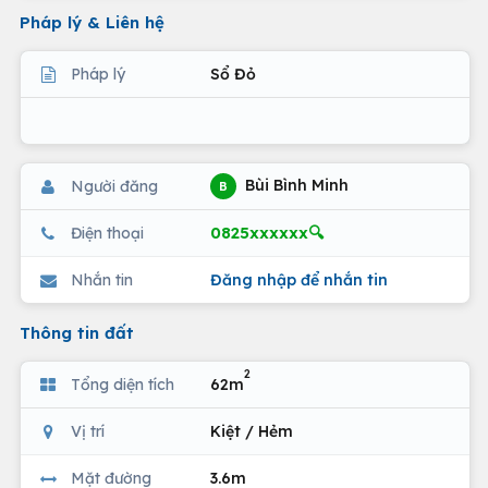
Pháp lý & Liên hệ
Pháp lý
Sổ Đỏ
Bùi Bình Minh
Người đăng
B
0825xxxxxx🔍
Điện thoại
Nhắn tin
Đăng nhập để nhắn tin
Thông tin đất
2
Tổng diện tích
62m
Vị trí
Kiệt / Hẻm
Mặt đường
3.6m