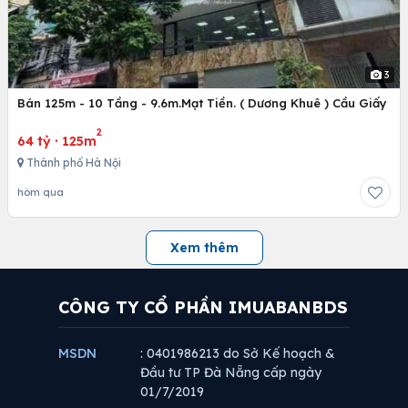
3
Bán 125m - 10 Tầng - 9.6m.Mạt Tiền. ( Dương Khuê ) Cầu Giấy
2
64 tỷ
·
125m
Thành phố Hà Nội
hôm qua
Xem thêm
CÔNG TY CỔ PHẦN IMUABANBDS
MSDN
: 0401986213 do Sở Kế hoạch &
Đầu tư TP Đà Nẵng cấp ngày
01/7/2019