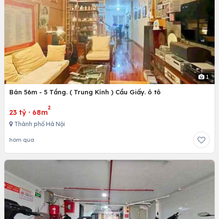
1
Bán 56m - 5 Tầng. ( Trung Kính ) Cầu Giấy. ô tô
2
23 tỷ
·
68m
Thành phố Hà Nội
hôm qua