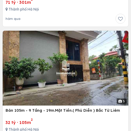
71 tỷ
·
301m
Thành phố Hà Nội
hôm qua
5
Bán 105m - 9 Tầng - 19m.Mặt Tiền.( Phú Diễn ) Bắc Từ Liêm
2
32 tỷ
·
105m
Thành phố Hà Nội