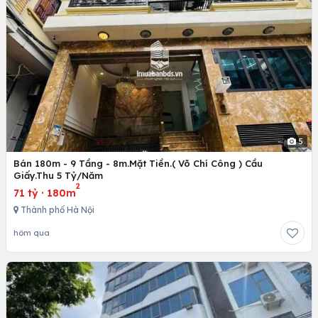
5
Bán 180m - 9 Tầng - 8m.Mặt Tiền.( Võ Chí Công ) Cầu
Giấy.Thu 5 Tỷ/Năm
2
71 tỷ
·
180m
Thành phố Hà Nội
hôm qua