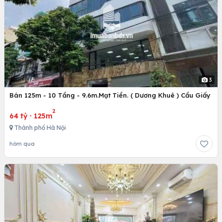
3
Bán 125m - 10 Tầng - 9.6m.Mạt Tiền. ( Dương Khuê ) Cầu Giấy
2
64 tỷ
·
125m
Thành phố Hà Nội
hôm qua