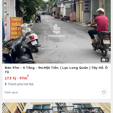
5
Bán 97m - 4 Tầng - 9m.Mặt Tiền. ( Lạc Long Quân ) Tây Hồ. Ô
Tô
2
17.3 tỷ
·
97m
Thành phố Hà Nội
hôm qua