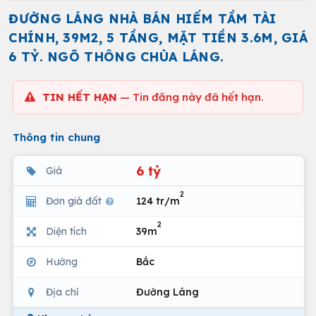
ĐƯỜNG LÁNG NHÀ BÁN HIẾM TẦM TÀI
CHÍNH, 39M2, 5 TẦNG, MẶT TIỀN 3.6M, GIÁ
6 TỶ. NGÕ THÔNG CHÙA LÁNG.
TIN HẾT HẠN
— Tin đăng này đã hết hạn.
Thông tin chung
6 tỷ
Giá
2
Đơn giá đất
124 tr/m
2
Diện tích
39m
Hướng
Bắc
Địa chỉ
Đường Láng