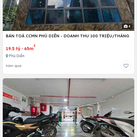
4
BÁN TOÀ CCMN PHÚ DIỄN - DOANH THU 100 TRIỆU/THÁNG
2
19.5 tỷ
·
65m
Phú Diễn
hôm qua