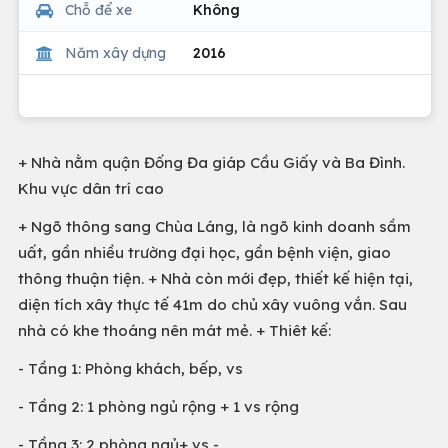
Chỗ để xe
Không
Năm xây dựng
2016
+ Nhà nằm quận Đống Đa giáp Cầu Giấy và Ba Đình.
Khu vực dân trí cao
+ Ngõ thông sang Chùa Láng, là ngõ kinh doanh sầm
uất, gần nhiều trường đại học, gần bệnh viện, giao
thông thuận tiện. + Nhà còn mới đẹp, thiết kế hiện tại,
diện tích xây thực tế 41m do chủ xây vuông vắn. Sau
nhà có khe thoáng nên mát mẻ. + Thiêt kế:
- Tầng 1: Phòng khách, bếp, vs
- Tầng 2: 1 phòng ngủ rộng + 1 vs rộng
- Tầng 3: 2 phòng ngủ+ vs -