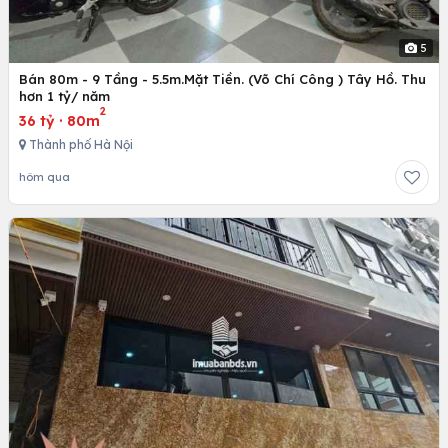
5
Bán 80m - 9 Tầng - 5.5m.Mặt Tiền. (Võ Chí Công ) Tây Hồ. Thu
hơn 1 tỷ/ năm
2
36 tỷ
·
80m
Thành phố Hà Nội
hôm qua