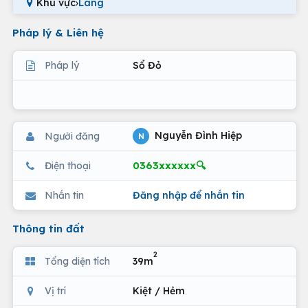
Khu vực
›
Láng
Pháp lý & Liên hệ
Pháp lý
Sổ Đỏ
Nguyễn Đình Hiệp
Người đăng
N
0363xxxxxx🔍
Điện thoại
Nhắn tin
Đăng nhập để nhắn tin
Thông tin đất
2
Tổng diện tích
39m
Vị trí
Kiệt / Hẻm