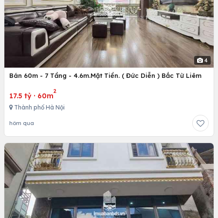
4
Bán 60m - 7 Tầng - 4.6m.Mặt Tiền. ( Đức Diễn ) Bắc Từ Liêm
2
17.5 tỷ
·
60m
Thành phố Hà Nội
hôm qua