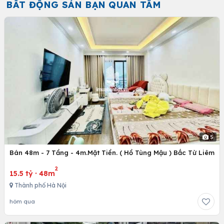
BẤT ĐỘNG SẢN BẠN QUAN TÂM
5
Bán 48m - 7 Tầng - 4m.Mặt Tiền. ( Hồ Tùng Mậu ) Bắc Từ Liêm
2
15.5 tỷ
·
48m
Thành phố Hà Nội
hôm qua