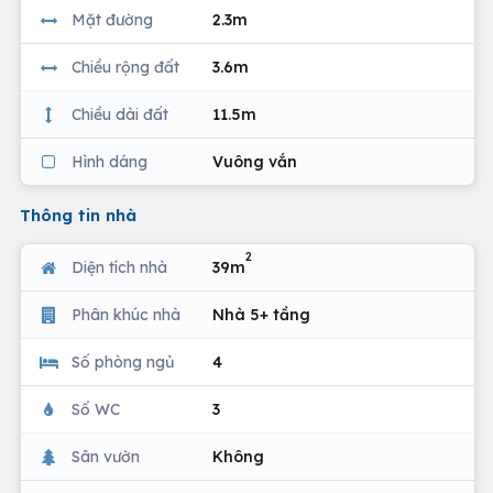
Mặt đường
2.3m
Chiều rộng đất
3.6m
Chiều dài đất
11.5m
Hình dáng
Vuông vắn
Thông tin nhà
2
Diện tích nhà
39m
Phân khúc nhà
Nhà 5+ tầng
Số phòng ngủ
4
Số WC
3
Sân vườn
Không