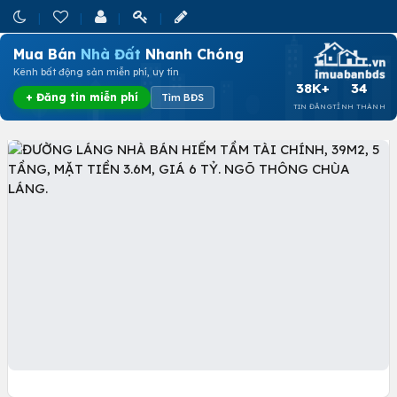
Mua Bán
Nhà Đất
Nhanh Chóng
Kênh bất động sản miễn phí, uy tín
38K+
34
+ Đăng tin miễn phí
Tìm BĐS
TIN ĐĂNG
TỈNH THÀNH