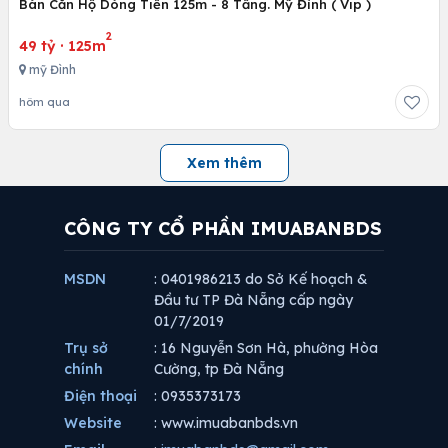
Bán Căn Hộ Dòng Tiền 125m - 8 Tầng. Mỹ Đình ( Vip )
2
49 tỷ
·
125m
mỹ Đình
hôm qua
Xem thêm
CÔNG TY CỔ PHẦN IMUABANBDS
MSDN
: 0401986213 do Sở Kế hoạch &
Đầu tư TP Đà Nẵng cấp ngày
01/7/2019
Trụ sở
: 16 Nguyễn Sơn Hà, phường Hòa
chính
Cường, tp Đà Nẵng
Điện thoại
: 0935373173
Website
: www.imuabanbds.vn