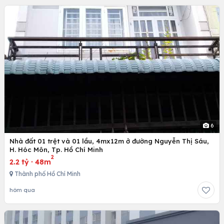
6
Nhà đất 01 trệt và 01 lầu, 4mx12m ở đường Nguyễn Thị Sáu,
H. Hóc Môn, Tp. Hồ Chí Minh
2
2.2 tỷ
·
48m
Thành phố Hồ Chí Minh
hôm qua