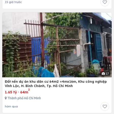
15 giờ trước
17
Đất nền dự án khu dân cư 64m2 =4mx16m, Khu công nghiệp
Vĩnh Lộc, H. Bình Chánh, Tp. Hồ Chí Minh
2
1.65 tỷ
·
64m
Thành phố Hồ Chí Minh
hôm qua