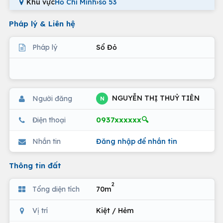
Khu vực
Hồ Chí Minh
›
số 53
Pháp lý & Liên hệ
Pháp lý
Sổ Đỏ
NGUYỄN THỊ THUỶ TIÊN
Người đăng
N
0937xxxxxx🔍
Điện thoại
Nhắn tin
Đăng nhập để nhắn tin
Thông tin đất
2
Tổng diện tích
70m
Vị trí
Kiệt / Hẻm