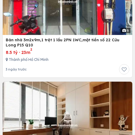
6
Bán nhà 3m2x9m,1 trệt 1 lầu 2PN 1WC,mặt tiền số 22 Cửu
Long P15 Q10
2
8.5 tỷ
·
23m
Thành phố Hồ Chí Minh
3 ngày trước