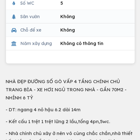
Số WC
5
Sân vườn
Không
Chỗ để xe
Không
Năm xây dựng
Không có thông tin
NHÀ ĐẸP ĐƯỜNG SỐ GÒ VẤP 4 TẦNG CHÍNH CHỦ
TRANG BÌA - XE HƠI NGỦ TRONG NHÀ - GẦN 70M2 -
NHỈNH 6 TỶ
- DT: ngang 4 nỏ hậu 6.2 dài 14m
- Kết cấu 1 trệt 1 trệt lững 2 lầu,tổng 4pn,5wc.
- Nhà chính chủ xây ở nên vô cùng chắc chắn,nhà thiết