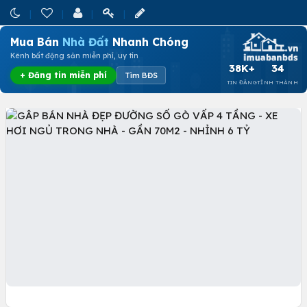
Mua Bán
Nhà Đất
Nhanh Chóng
Kênh bất động sản miễn phí, uy tín
38K+
34
+ Đăng tin miễn phí
Tìm BĐS
TIN ĐĂNG
TỈNH THÀNH