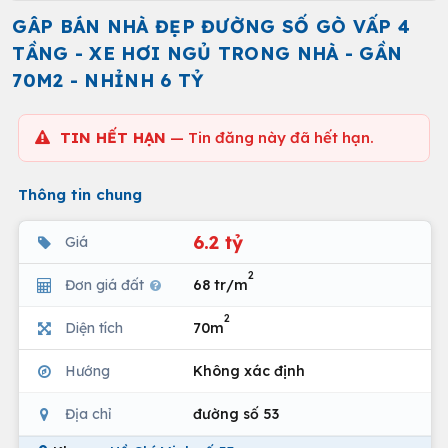
GÂP BÁN NHÀ ĐẸP ĐƯỜNG SỐ GÒ VẤP 4
TẦNG - XE HƠI NGỦ TRONG NHÀ - GẦN
70M2 - NHỈNH 6 TỶ
TIN HẾT HẠN
— Tin đăng này đã hết hạn.
Thông tin chung
6.2 tỷ
Giá
2
Đơn giá đất
68 tr/m
2
Diện tích
70m
Hướng
Không xác định
Địa chỉ
đường số 53