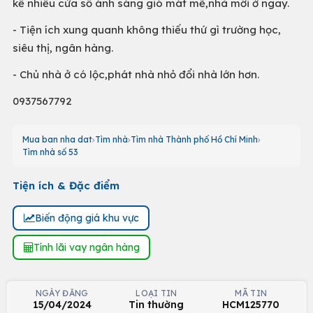
kế nhiều cửa sổ ánh sáng gió mát mẽ,nhà mới ở ngay.
- Tiện ích xung quanh không thiếu thứ gì trường học,
siêu thị, ngân hàng.
- Chủ nhà ở có lộc,phát nhà nhỏ đổi nhà lớn hơn.
0937567792
Mua ban nha dat
Tìm nhà
Tìm nhà Thành phố Hồ Chí Minh
Tìm nhà số 53
Tiện ích & Đặc điểm
Biến động giá khu vực
Tính lãi vay ngân hàng
NGÀY ĐĂNG
LOẠI TIN
MÃ TIN
15/04/2024
Tin thường
HCM125770