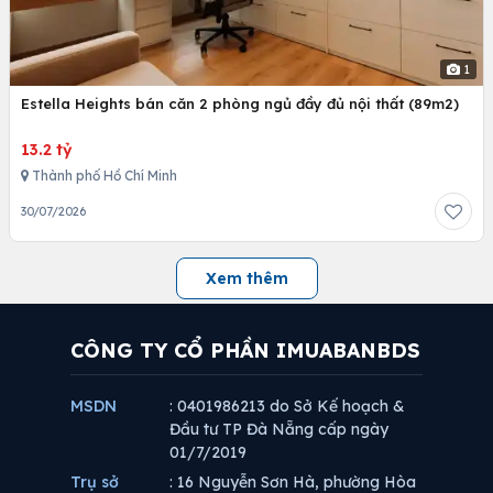
1
Estella Heights bán căn 2 phòng ngủ đầy đủ nội thất (89m2)
13.2 tỷ
Thành phố Hồ Chí Minh
30/07/2026
Xem thêm
CÔNG TY CỔ PHẦN IMUABANBDS
MSDN
: 0401986213 do Sở Kế hoạch &
Đầu tư TP Đà Nẵng cấp ngày
01/7/2019
Trụ sở
: 16 Nguyễn Sơn Hà, phường Hòa