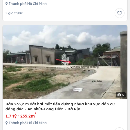
Thành phố Hồ Chí Minh
9 giờ trước
5
Bán 235,2 m đất hai mặt tiền đường nhựa khu vực dân cư
đông đúc - An nhứt-Long Điền - Bà Rịa
2
1.7 tỷ
·
235.2m
Thành phố Hồ Chí Minh