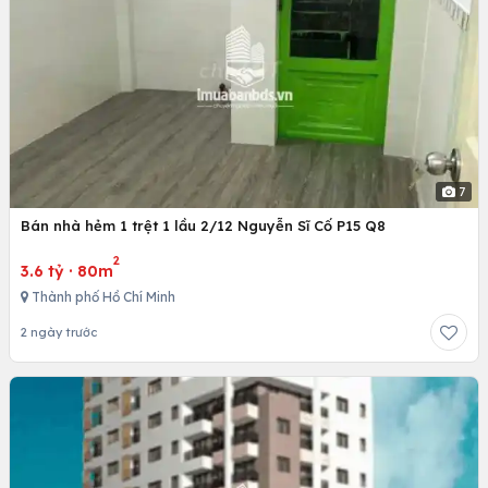
7
Bán nhà hẻm 1 trệt 1 lầu 2/12 Nguyễn Sĩ Cố P15 Q8
2
3.6 tỷ
·
80m
Thành phố Hồ Chí Minh
2 ngày trước