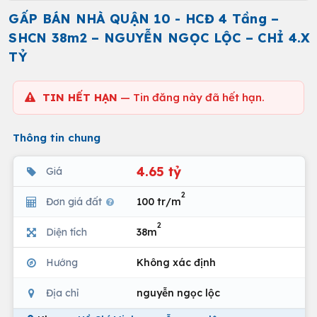
GẤP BÁN NHÀ QUẬN 10 - HCĐ 4 Tầng –
SHCN 38m2 – NGUYỄN NGỌC LỘC – CHỈ 4.X
TỶ
TIN HẾT HẠN
— Tin đăng này đã hết hạn.
Thông tin chung
4.65 tỷ
Giá
2
Đơn giá đất
100 tr/m
2
Diện tích
38m
Hướng
Không xác định
Địa chỉ
nguyễn ngọc lộc