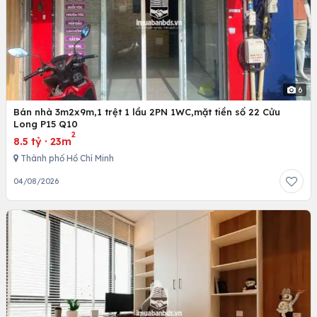
6
Bán nhà 3m2x9m,1 trệt 1 lầu 2PN 1WC,mặt tiền số 22 Cửu
Long P15 Q10
2
8.5 tỷ
·
23m
Thành phố Hồ Chí Minh
04/08/2026