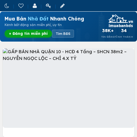
Mua Bán
Nhà Đất
Nhanh Chóng
Kênh bất động sản miễn phí, uy tín
38K+
34
+ Đăng tin miễn phí
Tìm BĐS
TIN ĐĂNG
TỈNH THÀNH