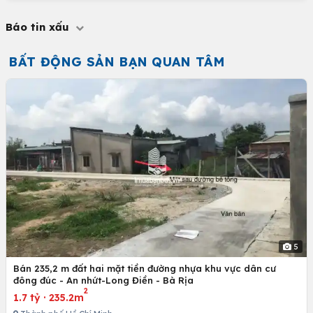
Báo tin xấu
BẤT ĐỘNG SẢN BẠN QUAN TÂM
5
Bán 235,2 m đất hai mặt tiền đường nhựa khu vực dân cư
đông đúc - An nhứt-Long Điền - Bà Rịa
2
1.7 tỷ
·
235.2m