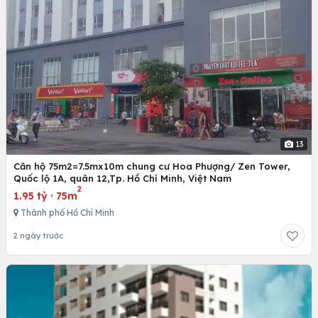
13
Căn hộ 75m2=7.5mx10m chung cư Hoa Phượng/ Zen Tower,
Quốc lộ 1A, quân 12,Tp. Hồ Chí Minh, Việt Nam
2
1.95 tỷ
·
75m
Thành phố Hồ Chí Minh
2 ngày trước