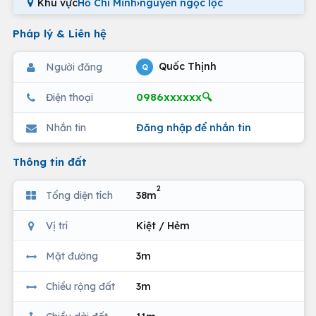
Khu vực
Hồ Chí Minh
›
nguyễn ngọc lộc
Pháp lý & Liên hệ
Quốc Thịnh
Người đăng
Q
0986xxxxxx🔍
Điện thoại
Nhắn tin
Đăng nhập để nhắn tin
Thông tin đất
2
Tổng diện tích
38m
Vị trí
Kiệt / Hẻm
Mặt đường
3m
Chiều rộng đất
3m