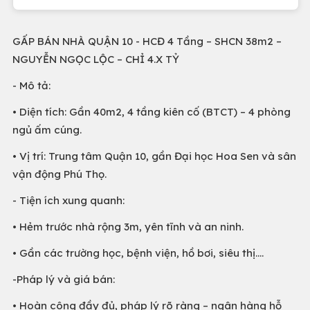
GẤP BÁN NHÀ QUẬN 10 - HCĐ 4 Tầng – SHCN 38m2 –
NGUYỄN NGỌC LỘC – CHỈ 4.X TỶ
- Mô tả:
• Diện tích: Gần 40m2, 4 tầng kiên cố (BTCT) – 4 phòng
ngủ ấm cúng.
• Vị trí: Trung tâm Quận 10, gần Đại học Hoa Sen và sân
vận động Phú Thọ.
- Tiện ích xung quanh:
• Hẻm trước nhà rộng 3m, yên tĩnh và an ninh.
• Gần các trường học, bệnh viện, hồ bơi, siêu thị….
-Pháp lý và giá bán:
• Hoàn công đầy đủ, pháp lý rõ ràng – ngân hàng hỗ