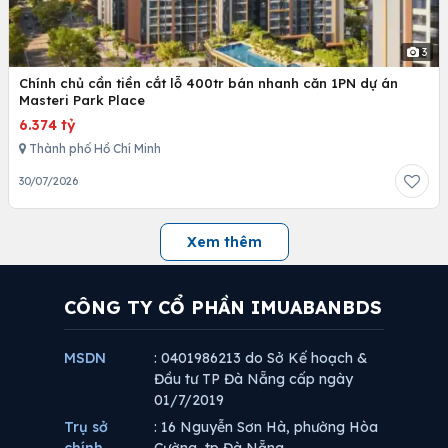
3
Chính chủ cần tiền cắt lỗ 400tr bán nhanh căn 1PN dự án
Masteri Park Place
6.374 tỷ
Thành phố Hồ Chí Minh
30/07/2026
Xem thêm
CÔNG TY CỔ PHẦN IMUABANBDS
MSDN
: 0401986213 do Sở Kế hoạch &
Đầu tư TP Đà Nẵng cấp ngày
01/7/2019
Trụ sở
: 16 Nguyễn Sơn Hà, phường Hòa
chính
Cường, tp Đà Nẵng