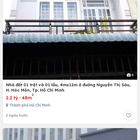
6
Nhà đất 01 trệt và 01 lầu, 4mx12m ở đường Nguyễn Thị Sáu,
H. Hóc Môn, Tp. Hồ Chí Minh
2
2.2 tỷ
·
48m
Thành phố Hồ Chí Minh
2 ngày trước