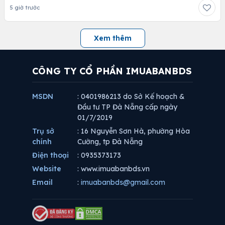
5 giờ trước
Xem thêm
CÔNG TY CỔ PHẦN IMUABANBDS
MSDN
: 0401986213 do Sở Kế hoạch &
Đầu tư TP Đà Nẵng cấp ngày
01/7/2019
Trụ sở
: 16 Nguyễn Sơn Hà, phường Hòa
chính
Cường, tp Đà Nẵng
Điện thoại
: 0935373173
Website
: www.imuabanbds.vn
Email
:
imuabanbds@gmail.com