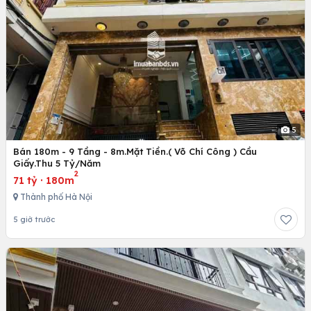
5
Bán 180m - 9 Tầng - 8m.Mặt Tiền.( Võ Chí Công ) Cầu
Giấy.Thu 5 Tỷ/Năm
2
71 tỷ
·
180m
Thành phố Hà Nội
5 giờ trước