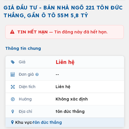
GIÁ ĐẦU TƯ - BÁN NHÀ NGÕ 221 TÔN ĐỨC
THẮNG, GẦN Ô TÔ 55M 5,8 TỶ
TIN HẾT HẠN
— Tin đăng này đã hết hạn.
Thông tin chung
Liên hệ
Giá
Đơn giá
--
Diện tích
Liên hệ
Hướng
Không xác định
Địa chỉ
tôn đức thắng
Khu vực
›
tôn đức thắng