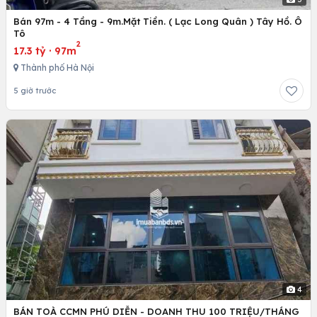
Bán 97m - 4 Tầng - 9m.Mặt Tiền. ( Lạc Long Quân ) Tây Hồ. Ô
Tô
2
17.3 tỷ
·
97m
Thành phố Hà Nội
5 giờ trước
4
BÁN TOÀ CCMN PHÚ DIỄN - DOANH THU 100 TRIỆU/THÁNG