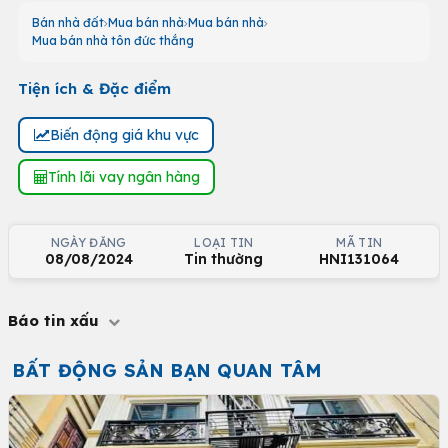
Bán nhà đất
Mua bán nhà
Mua bán nhà
Mua bán nhà tôn đức thắng
Tiện ích & Đặc điểm
Biến động giá khu vực
Tính lãi vay ngân hàng
NGÀY ĐĂNG
LOẠI TIN
MÃ TIN
08/08/2024
Tin thường
HNI131064
Báo tin xấu
BẤT ĐỘNG SẢN BẠN QUAN TÂM