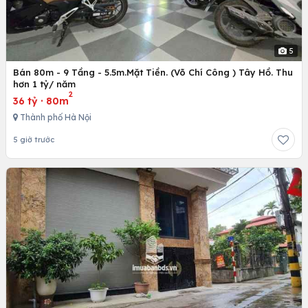
5
Bán 80m - 9 Tầng - 5.5m.Mặt Tiền. (Võ Chí Công ) Tây Hồ. Thu
hơn 1 tỷ/ năm
2
36 tỷ
·
80m
Thành phố Hà Nội
5 giờ trước