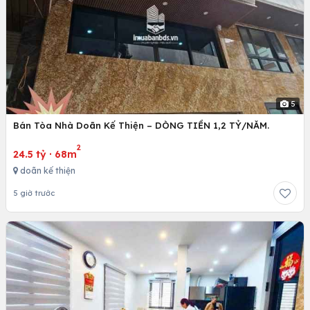
5
Bán Tòa Nhà Doãn Kế Thiện – DÒNG TIỀN 1,2 TỶ/NĂM.
2
24.5 tỷ
·
68m
doãn kế thiện
5 giờ trước