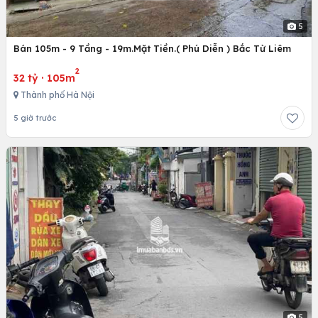
5
Bán 105m - 9 Tầng - 19m.Mặt Tiền.( Phú Diễn ) Bắc Từ Liêm
2
32 tỷ
·
105m
Thành phố Hà Nội
5 giờ trước
5