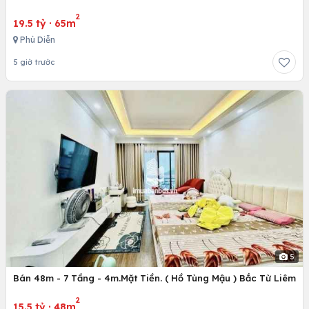
2
19.5 tỷ
·
65m
Phú Diễn
5 giờ trước
5
Bán 48m - 7 Tầng - 4m.Mặt Tiền. ( Hồ Tùng Mậu ) Bắc Từ Liêm
2
15.5 tỷ
·
48m