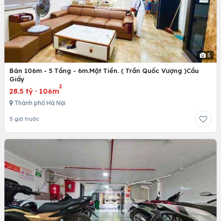
5
Bán 106m - 5 Tầng - 6m.Mặt Tiền. ( Trần Quốc Vượng )Cầu
Giấy
2
28.5 tỷ
·
106m
Thành phố Hà Nội
5 giờ trước