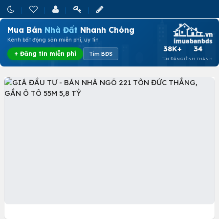
Mua Bán
Nhà Đất
Nhanh Chóng
Kênh bất động sản miễn phí, uy tín
38K+
34
+ Đăng tin miễn phí
Tìm BĐS
TIN ĐĂNG
TỈNH THÀNH