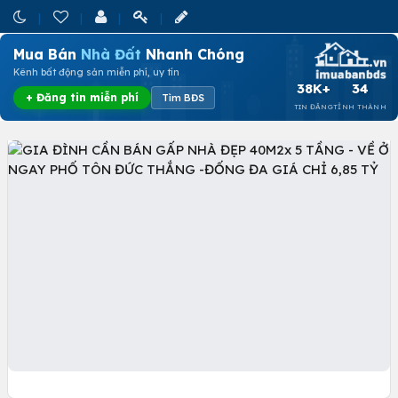
Mua Bán
Nhà Đất
Nhanh Chóng
Kênh bất động sản miễn phí, uy tín
38K+
34
+ Đăng tin miễn phí
Tìm BĐS
TIN ĐĂNG
TỈNH THÀNH