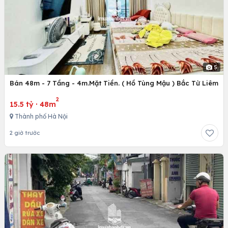
5
Bán 48m - 7 Tầng - 4m.Mặt Tiền. ( Hồ Tùng Mậu ) Bắc Từ Liêm
2
15.5 tỷ
·
48m
Thành phố Hà Nội
2 giờ trước