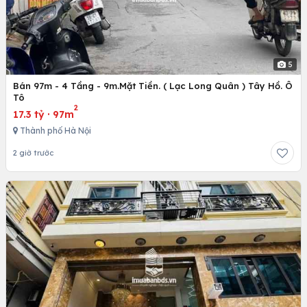
5
Bán 97m - 4 Tầng - 9m.Mặt Tiền. ( Lạc Long Quân ) Tây Hồ. Ô
Tô
2
17.3 tỷ
·
97m
Thành phố Hà Nội
2 giờ trước