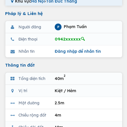
Khu vực
Hà Nội
›
Tôn Đức Thắng
Pháp lý & Liên hệ
Phạm Tuấn
Người đăng
P
0942xxxxxx🔍
Điện thoại
Nhắn tin
Đăng nhập để nhắn tin
Thông tin đất
2
Tổng diện tích
40m
Vị trí
Kiệt / Hẻm
Mặt đường
2.5m
Chiều rộng đất
4m