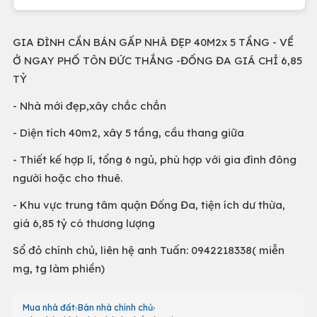
GIA ĐÌNH CẦN BÁN GẤP NHÀ ĐẸP 40M2x 5 TẦNG - VỀ
Ở NGAY PHỐ TÔN ĐỨC THẮNG -ĐỐNG ĐA GIÁ CHỈ 6,85
TỶ
- Nhà mới đẹp,xây chắc chắn
- Diện tích 40m2, xây 5 tầng, cầu thang giữa
- Thiết kế hợp lí, tổng 6 ngủ, phù hợp với gia đình đông
người hoặc cho thuê.
- Khu vực trung tâm quận Đống Đa, tiện ích dư thừa,
giá 6,85 tỷ có thương lượng
Sổ đỏ chính chủ, liên hệ anh Tuấn: 0942218338( miễn
mg, tg làm phiền)
Mua nhà đất
Bán nhà chính chủ