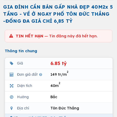
GIA ĐÌNH CẦN BÁN GẤP NHÀ ĐẸP 40M2x 5
TẦNG - VỀ Ở NGAY PHỐ TÔN ĐỨC THẮNG
-ĐỐNG ĐA GIÁ CHỈ 6,85 TỶ
TIN HẾT HẠN
— Tin đăng này đã hết hạn.
Thông tin chung
6.85 tỷ
Giá
2
Đơn giá đất
149 tr/m
2
Diện tích
40m
Hướng
Bắc
Địa chỉ
Tôn Đức Thắng