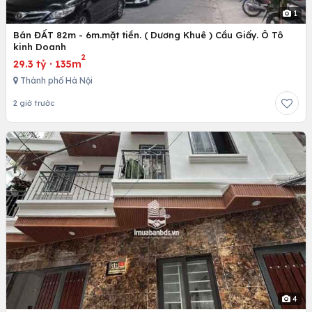
1
Bán ĐẤT 82m - 6m.mặt tiền. ( Dương Khuê ) Cầu Giấy. Ô Tô
kinh Doanh
2
29.3 tỷ
·
135m
Thành phố Hà Nội
2 giờ trước
4