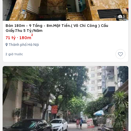
5
Bán 180m - 9 Tầng - 8m.Mặt Tiền.( Võ Chí Công ) Cầu
Giấy.Thu 5 Tỷ/Năm
2
71 tỷ
·
180m
Thành phố Hà Nội
2 giờ trước