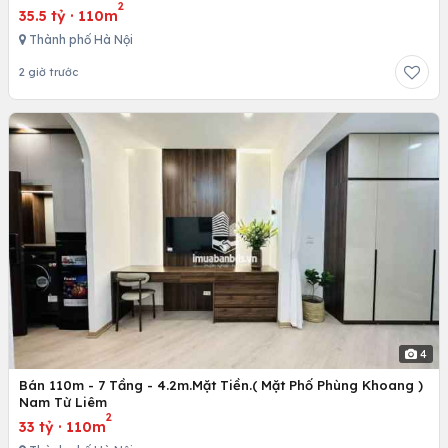
2
35.5 tỷ
·
110m
Thành phố Hà Nội
2 giờ trước
4
Bán 110m - 7 Tầng - 4.2m.Mặt Tiền.( Mặt Phố Phùng Khoang )
Nam Từ Liêm
2
33 tỷ
·
110m