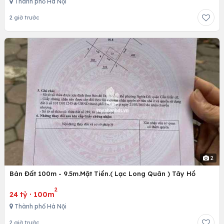
Thành phố Hà Nội
2 giờ trước
2
Bán Đất 100m - 9.5m.Mặt Tiền.( Lạc Long Quân ) Tây Hồ
2
24 tỷ
·
100m
Thành phố Hà Nội
2 giờ trước