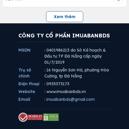
Xem thêm
CÔNG TY CỔ PHẦN IMUABANBDS
MSDN
: 0401986213 do Sở Kế hoạch &
Đầu tư TP Đà Nẵng cấp ngày
01/7/2019
Trụ sở
: 16 Nguyễn Sơn Hà, phường Hòa
chính
Cường, tp Đà Nẵng
Điện thoại
: 0935373173
Website
: www.imuabanbds.vn
Email
:
imuabanbds@gmail.com