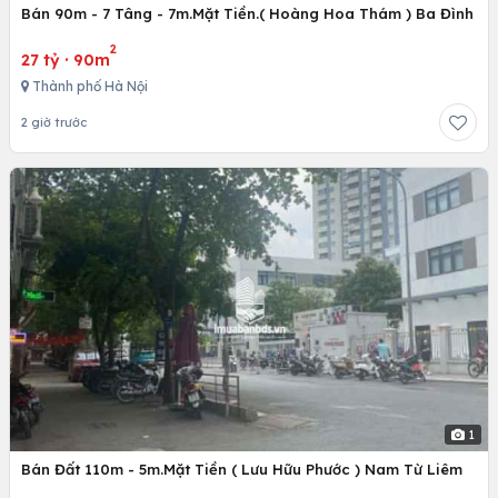
Bán 90m - 7 Tâng - 7m.Mặt Tiền.( Hoàng Hoa Thám ) Ba Đình
2
27 tỷ
·
90m
Thành phố Hà Nội
2 giờ trước
1
Bán Đất 110m - 5m.Mặt Tiền ( Lưu Hữu Phước ) Nam Từ Liêm