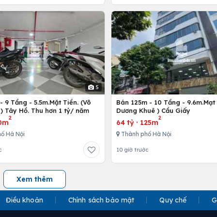
5
 9 Tầng - 5.5m.Mặt Tiền. (Võ
Bán 125m - 10 Tầng - 9.6m.Mạt 
) Tây Hồ. Thu hơn 1 tỷ/ năm
Dương Khuê ) Cầu Giấy
2
2
0m
64 tỷ
·
125m
ố Hà Nội
Thành phố Hà Nội
c
10 giờ trước
Xem thêm
Điều khoản
Chính sách bảo mật
Quy chế
G