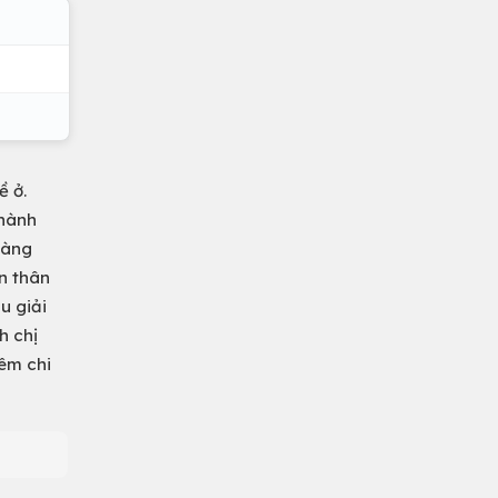
ề ở.
thành
hàng
n thân
u giải
h chị
hêm chi