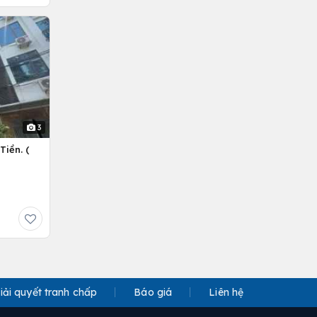
3
Tiền. (
iải quyết tranh chấp
Báo giá
Liên hệ