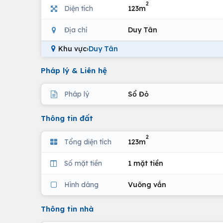
2
Diện tích
123m
Địa chỉ
Duy Tân
Khu vực
›
Duy Tân
Pháp lý & Liên hệ
Pháp lý
Sổ Đỏ
Thông tin đất
2
Tổng diện tích
123m
Số mặt tiền
1 mặt tiền
Hình dáng
Vuông vắn
Thông tin nhà