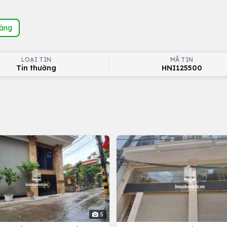
hàng
LOẠI TIN
MÃ TIN
Tin thường
HNI125500
5