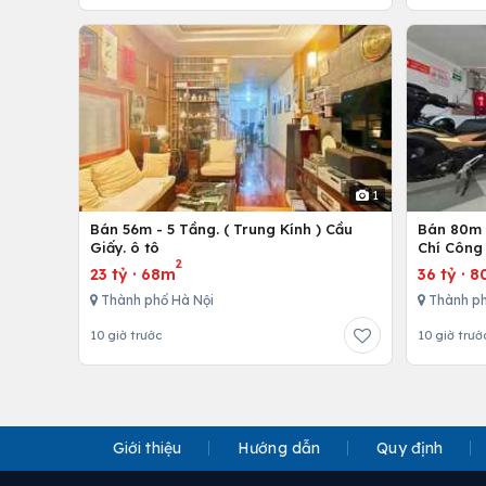
1
Bán 56m - 5 Tầng. ( Trung Kính ) Cầu
Bán 80m -
Giấy. ô tô
Chí Công 
2
23 tỷ
·
68m
36 tỷ
·
8
Thành phố Hà Nội
Thành ph
10 giờ trước
10 giờ trướ
Giới thiệu
Hướng dẫn
Quy định