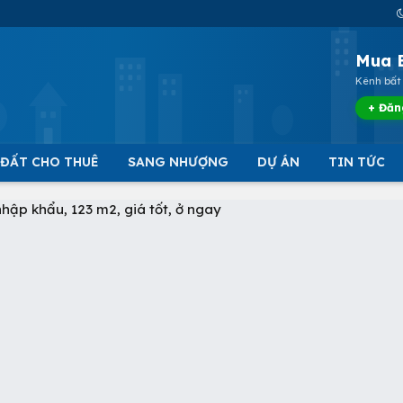
Mua 
Kênh bất 
+ Đăn
 ĐẤT CHO THUÊ
SANG NHƯỢNG
DỰ ÁN
TIN TỨC