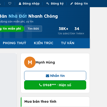
Đăng nhập
Đăng ký
Đăng tin
Bán
Nhà Đất
Nhanh Chóng
động sản miễn phí, uy tín
38K+
34
g tin miễn phí
Tìm BĐS
TIN ĐĂNG
TỈNH THÀNH
PHONG THUỶ
KIẾN TRÚC
TƯ VẤN
M
Mạnh Hùng
Nhắn tin
0968*** · Hiện số
Mua bán theo tỉnh