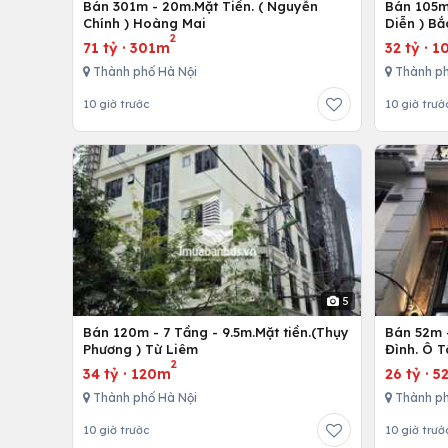
Bán 301m - 20m.Mặt Tiền. ( Nguyễn
Bán 105m 
Chính ) Hoàng Mai
Diễn ) Bắ
2
71 tỷ
·
301m
32 tỷ
·
1
Thành phố Hà Nội
Thành ph
10 giờ trước
10 giờ trướ
5
Bán 120m - 7 Tầng - 9.5m.Mặt tiền.(Thụy
Bán 52m -
Phương ) Từ Liêm
Đình. Ô 
2
34 tỷ
·
120m
26 tỷ
·
5
Thành phố Hà Nội
Thành ph
10 giờ trước
10 giờ trướ