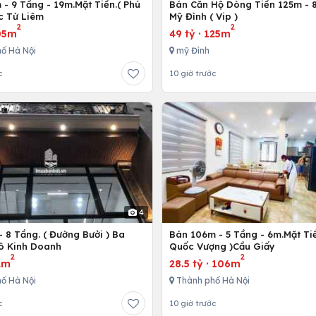
- 9 Tầng - 19m.Mặt Tiền.( Phú
Bán Căn Hộ Dòng Tiền 125m - 8
c Từ Liêm
Mỹ Đình ( Vip )
2
2
05m
49 tỷ
·
125m
ố Hà Nội
mỹ Đình
c
10 giờ trước
4
 8 Tầng. ( Đường Bưởi ) Ba
Bán 106m - 5 Tầng - 6m.Mặt Tiề
Tô Kinh Doanh
Quốc Vượng )Cầu Giấy
2
2
2m
28.5 tỷ
·
106m
ố Hà Nội
Thành phố Hà Nội
c
10 giờ trước