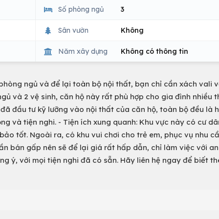
Số phòng ngủ
3
Sân vườn
Không
Năm xây dựng
Không có thông tin
òng ngủ và để lại toàn bộ nội thất, bạn chỉ cần xách vali v
ng ngủ và 2 vệ sinh, căn hộ này rất phù hợp cho gia đình nhiều 
nh đã đầu tư kỹ lưỡng vào nội thất của căn hộ, toàn bộ đều là 
ng và tiện nghi. - Tiện ích xung quanh: Khu vực này có cư dâ
bảo tốt. Ngoài ra, có khu vui chơi cho trẻ em, phục vụ nhu cầ
 cần bán gấp nên sẽ để lại giá rất hấp dẫn, chỉ làm việc với an
ưng ý, với mọi tiện nghi đã có sẵn. Hãy liên hệ ngay để biết t