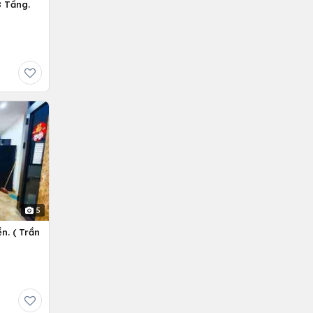
 Tầng.
5
n. ( Trần