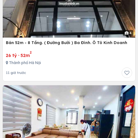
4
Bán 52m - 8 Tầng. ( Đường Bưởi ) Ba Đình. Ô Tô Kinh Doanh
2
26 tỷ
·
52m
Thành phố Hà Nội
11 giờ trước