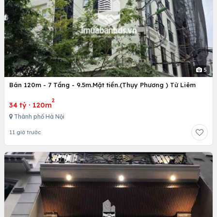
5
Bán 120m - 7 Tầng - 9.5m.Mặt tiền.(Thụy Phương ) Từ Liêm
2
34 tỷ
·
120m
Thành phố Hà Nội
11 giờ trước