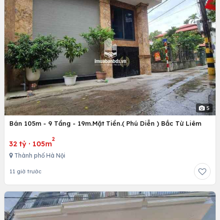
5
Bán 105m - 9 Tầng - 19m.Mặt Tiền.( Phú Diễn ) Bắc Từ Liêm
2
32 tỷ
·
105m
Thành phố Hà Nội
11 giờ trước