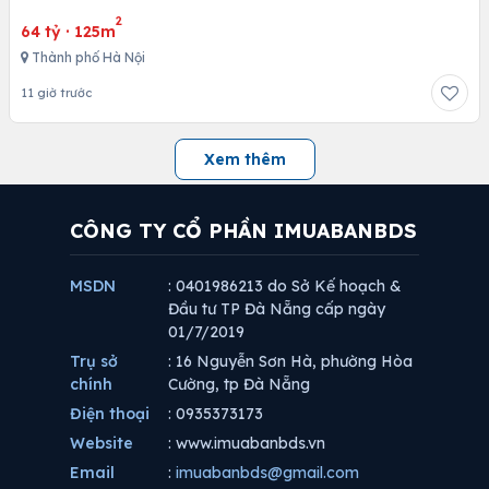
2
64 tỷ
·
125m
Thành phố Hà Nội
11 giờ trước
Xem thêm
CÔNG TY CỔ PHẦN IMUABANBDS
MSDN
: 0401986213 do Sở Kế hoạch &
Đầu tư TP Đà Nẵng cấp ngày
01/7/2019
Trụ sở
: 16 Nguyễn Sơn Hà, phường Hòa
chính
Cường, tp Đà Nẵng
Điện thoại
: 0935373173
Website
: www.imuabanbds.vn
Email
:
imuabanbds@gmail.com