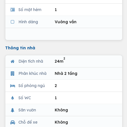
Số mặt hẻm
1
Hình dáng
Vuông vắn
Thông tin nhà
2
Diện tích nhà
24m
Phân khúc nhà
Nhà 2 tầng
Số phòng ngủ
2
Số WC
1
Sân vườn
Không
Chỗ để xe
Không