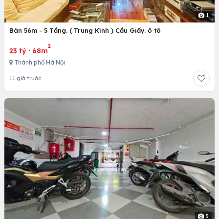
1
Bán 56m - 5 Tầng. ( Trung Kính ) Cầu Giấy. ô tô
2
23 tỷ
·
68m
Thành phố Hà Nội
11 giờ trước
5