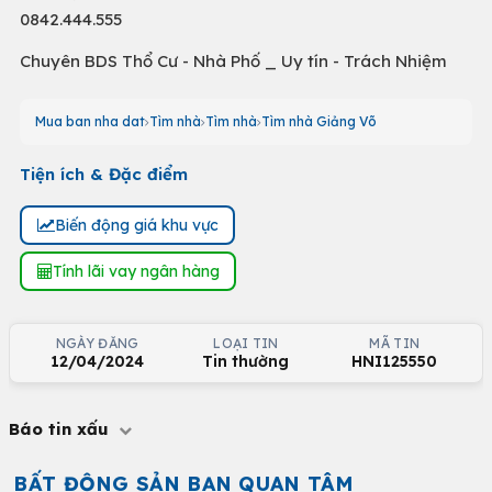
0842.444.555
Chuyên BDS Thổ Cư - Nhà Phố _ Uy tín - Trách Nhiệm
Mua ban nha dat
Tìm nhà
Tìm nhà
Tìm nhà Giảng Võ
Tiện ích & Đặc điểm
Biến động giá khu vực
Tính lãi vay ngân hàng
NGÀY ĐĂNG
LOẠI TIN
MÃ TIN
12/04/2024
Tin thường
HNI125550
Báo tin xấu
BẤT ĐỘNG SẢN BẠN QUAN TÂM