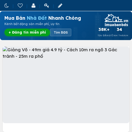
Mua Bán
Nhà Đất
Nhanh Chóng
Kênh bất động sản miễn phí, uy tín
38K+
34
+ Đăng tin miễn phí
Tìm BĐS
TIN ĐĂNG
TỈNH THÀNH