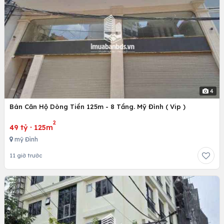
4
Bán Căn Hộ Dòng Tiền 125m - 8 Tầng. Mỹ Đình ( Vip )
2
49 tỷ
·
125m
mỹ Đình
11 giờ trước