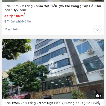
Bán 80m - 9 Tầng - 5.5m.Mặt Tiền. (Võ Chí Công ) Tây Hồ. Thu
hơn 1 tỷ/ năm
2
36 tỷ
·
80m
Thành phố Hà Nội
11 giờ trước
3
Bán 125m - 10 Tầng - 9.6m.Mạt Tiền. ( Dương Khuê ) Cầu Giấy