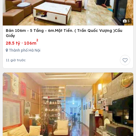
5
Bán 106m - 5 Tầng - 6m.Mặt Tiền. ( Trần Quốc Vượng )Cầu
Giấy
2
28.5 tỷ
·
106m
Thành phố Hà Nội
11 giờ trước