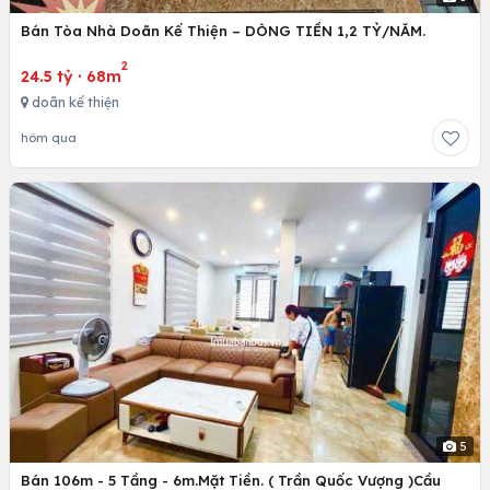
Bán Tòa Nhà Doãn Kế Thiện – DÒNG TIỀN 1,2 TỶ/NĂM.
2
24.5 tỷ
·
68m
doãn kế thiện
hôm qua
5
Bán 106m - 5 Tầng - 6m.Mặt Tiền. ( Trần Quốc Vượng )Cầu