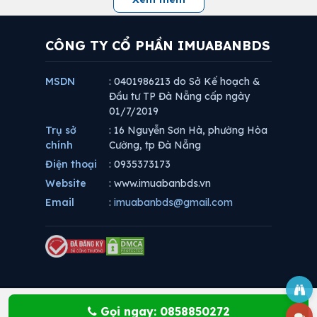
CÔNG TY CỔ PHẦN IMUABANBDS
MSDN
: 0401986213 do Sở Kế hoạch &
Đầu tư TP Đà Nẵng cấp ngày
01/7/2019
Trụ sở
: 16 Nguyễn Sơn Hà, phường Hòa
chính
Cường, tp Đà Nẵng
Điện thoại
: 0935373173
Website
: www.imuabanbds.vn
Email
:
imuabanbds@gmail.com
Gọi ngay: 0858850272