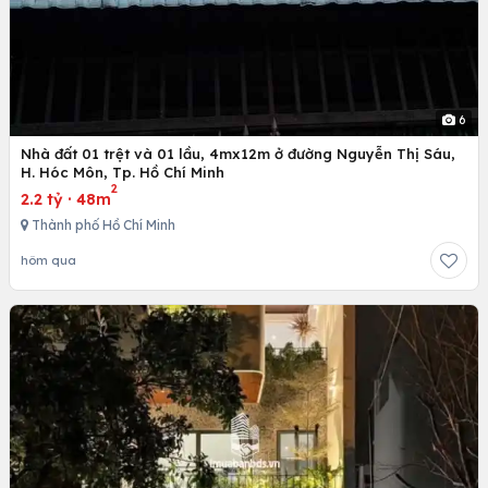
6
Nhà đất 01 trệt và 01 lầu, 4mx12m ở đường Nguyễn Thị Sáu,
H. Hóc Môn, Tp. Hồ Chí Minh
2
2.2 tỷ
·
48m
Thành phố Hồ Chí Minh
hôm qua