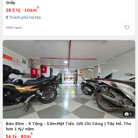
Giấy
2
28.5 tỷ
·
106m
Thành phố Hà Nội
hôm qua
5
Bán 80m - 9 Tầng - 5.5m.Mặt Tiền. (Võ Chí Công ) Tây Hồ. Thu
hơn 1 tỷ/ năm
2
36 tỷ
·
80m