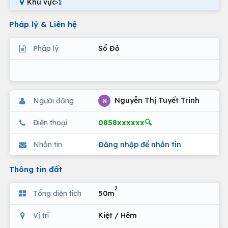
Khu vực
›
1
Pháp lý & Liên hệ
Pháp lý
Sổ Đỏ
Nguyễn Thị Tuyết Trinh
Người đăng
N
0858xxxxxx🔍
Điện thoại
Nhắn tin
Đăng nhập để nhắn tin
Thông tin đất
2
Tổng diện tích
50m
Vị trí
Kiệt / Hẻm