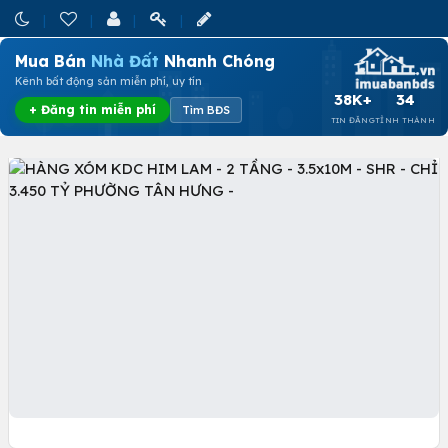
Mua Bán
Nhà Đất
Nhanh Chóng
Kênh bất động sản miễn phí, uy tín
38K+
34
+ Đăng tin miễn phí
Tìm BĐS
TIN ĐĂNG
TỈNH THÀNH