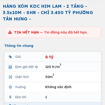
HÀNG XÓM KDC HIM LAM - 2 TẦNG -
3.5x10M - SHR - CHỈ 3.450 TỶ PHƯỜNG
TÂN HƯNG -
TIN HẾT HẠN
— Tin đăng này đã hết hạn.
Thông tin chung
6 tỷ
Giá
2
Đơn giá đất
120 tr/m
2
Diện tích
50m
Hướng
Không xác định
Địa chỉ
1