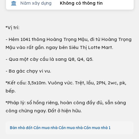
Năm xây dựng
Không có thông tin
*Vị trí:
- Hẻm 1041 thông Hoàng Trọng Mậu, đi từ Hoàng Trọng
Mậu vào rất gần. ngay bên Siêu Thị Lotte Mart.
- Qua một cây cầu là sang Q8, Q4, Q5.
- Ba gác chạy vi vu.
*Kết cấu: 3,5x10m. Vuông vức. Trệt, lầu, 2PN, 2wc, pk,
bếp.
*Pháp lý: sổ hồng riêng, hoàn công đầy đủ, sẵn sàng
công chứng ngay. Đất ở hiện hữu.
Bán nhà đất
Cần mua nhà
Cần mua nhà
Cần mua nhà 1