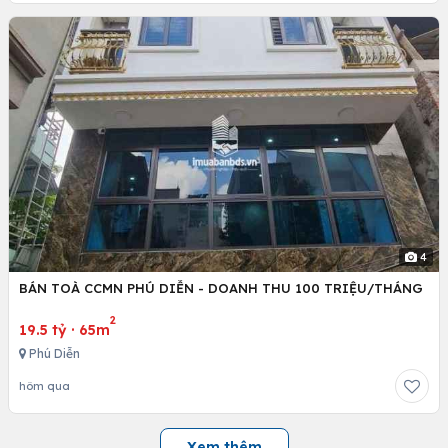
4
BÁN TOÀ CCMN PHÚ DIỄN - DOANH THU 100 TRIỆU/THÁNG
2
19.5 tỷ
·
65m
Phú Diễn
hôm qua
Xem thêm