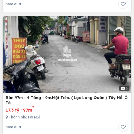
hôm qua
5
Bán 97m - 4 Tầng - 9m.Mặt Tiền. ( Lạc Long Quân ) Tây Hồ. Ô
Tô
2
17.3 tỷ
·
97m
Thành phố Hà Nội
hôm qua