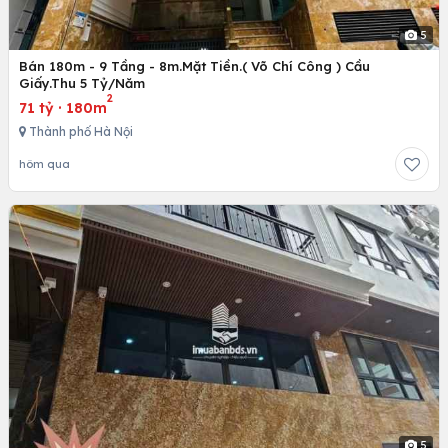
5
Bán 180m - 9 Tầng - 8m.Mặt Tiền.( Võ Chí Công ) Cầu
Giấy.Thu 5 Tỷ/Năm
2
71 tỷ
·
180m
Thành phố Hà Nội
hôm qua
5