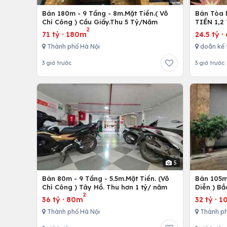
Bán 180m - 9 Tầng - 8m.Mặt Tiền.( Võ
Bán Tòa 
Chí Công ) Cầu Giấy.Thu 5 Tỷ/Năm
TIỀN 1,2
2
71 tỷ
·
180m
24.5 tỷ
·
Thành phố Hà Nội
doãn kế 
3 giờ trước
3 giờ trước
5
Bán 80m - 9 Tầng - 5.5m.Mặt Tiền. (Võ
Bán 105m 
Chí Công ) Tây Hồ. Thu hơn 1 tỷ/ năm
Diễn ) Bắ
2
36 tỷ
·
80m
32 tỷ
·
1
Thành phố Hà Nội
Thành ph