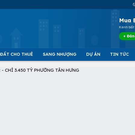
Mua 
Kênh bất 
+ Đăn
 ĐẤT CHO THUÊ
SANG NHƯỢNG
DỰ ÁN
TIN TỨC