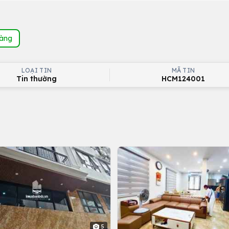
hàng
LOẠI TIN
MÃ TIN
Tin thường
HCM124001
5