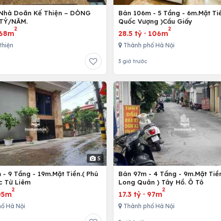
Nhà Doãn Kế Thiện – DÒNG
Bán 106m - 5 Tầng - 6m.Mặt Tiề
 TỶ/NĂM.
Quốc Vượng )Cầu Giấy
2
2
68m
28.5 tỷ
·
106m
thiện
Thành phố Hà Nội
3 giờ trước
5
- 9 Tầng - 19m.Mặt Tiền.( Phú
Bán 97m - 4 Tầng - 9m.Mặt Tiền
c Từ Liêm
Long Quân ) Tây Hồ. Ô Tô
2
2
05m
17.3 tỷ
·
97m
ố Hà Nội
Thành phố Hà Nội