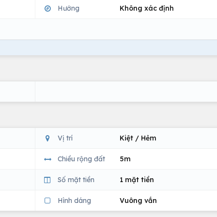
Hướng
Không xác định
Vị trí
Kiệt / Hẻm
Chiều rộng đất
5m
Số mặt tiền
1 mặt tiền
Hình dáng
Vuông vắn