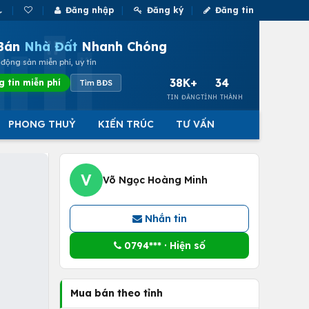
Đăng nhập
Đăng ký
Đăng tin
Bán
Nhà Đất
Nhanh Chóng
động sản miễn phí, uy tín
38K+
34
g tin miễn phí
Tìm BĐS
TIN ĐĂNG
TỈNH THÀNH
PHONG THUỶ
KIẾN TRÚC
TƯ VẤN
V
Võ Ngọc Hoàng Minh
Nhắn tin
0794*** · Hiện số
Mua bán theo tỉnh