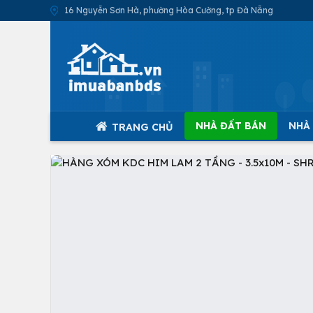
16 Nguyễn Sơn Hà, phường Hòa Cường, tp Đà Nẵng
NHÀ ĐẤT BÁN
NHÀ
TRANG CHỦ