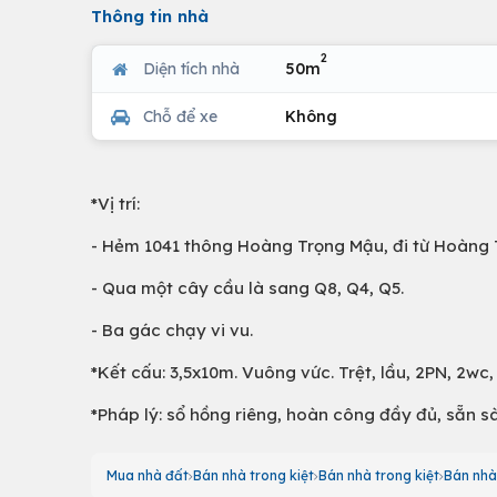
Thông tin nhà
2
Diện tích nhà
50m
Chỗ để xe
Không
*Vị trí:
- Hẻm 1041 thông Hoàng Trọng Mậu, đi từ Hoàng T
- Qua một cây cầu là sang Q8, Q4, Q5.
- Ba gác chạy vi vu.
*Kết cấu: 3,5x10m. Vuông vức. Trệt, lầu, 2PN, 2wc,
*Pháp lý: sổ hồng riêng, hoàn công đầy đủ, sẵn s
Mua nhà đất
Bán nhà trong kiệt
Bán nhà trong kiệt
Bán nhà 