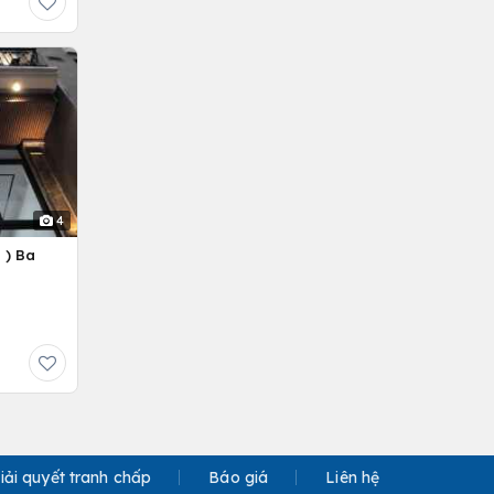
4
 ) Ba
iải quyết tranh chấp
Báo giá
Liên hệ