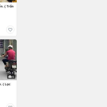
n. ( Trần
5
. ( Lạc