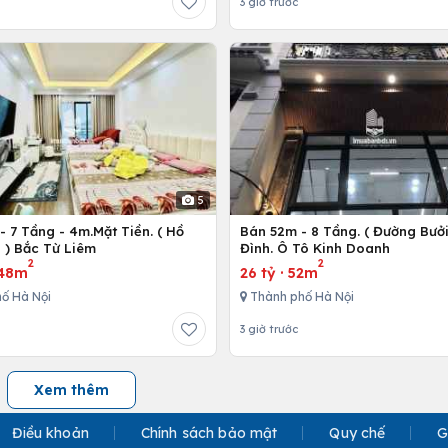
3 giờ trước
5
 7 Tầng - 4m.Mặt Tiền. ( Hồ
Bán 52m - 8 Tầng. ( Đường Bưởi
 ) Bắc Từ Liêm
Đình. Ô Tô Kinh Doanh
2
2
48m
26 tỷ
·
52m
ố Hà Nội
Thành phố Hà Nội
3 giờ trước
Xem thêm
Điều khoản
Chính sách bảo mật
Quy chế
G