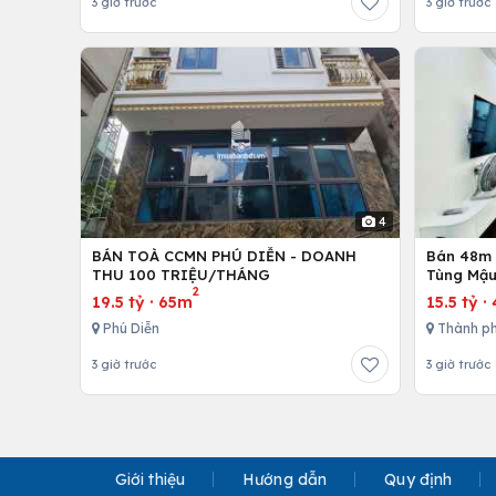
3 giờ trước
3 giờ trước
4
BÁN TOÀ CCMN PHÚ DIỄN - DOANH
Bán 48m -
THU 100 TRIỆU/THÁNG
Tùng Mậu
2
19.5 tỷ
·
65m
15.5 tỷ
·
Phú Diễn
Thành ph
3 giờ trước
3 giờ trước
Giới thiệu
Hướng dẫn
Quy định