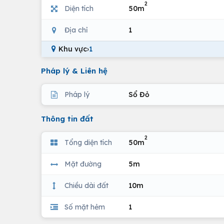
2
Diện tích
50m
Địa chỉ
1
Khu vực
›
1
Pháp lý & Liên hệ
Pháp lý
Sổ Đỏ
Thông tin đất
2
Tổng diện tích
50m
Mặt đường
5m
Chiều dài đất
10m
Số mặt hẻm
1