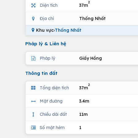
2
Diện tích
37m
Địa chỉ
Thống Nhất
Khu vực
›
Thống Nhất
Pháp lý & Liên hệ
Pháp lý
Giấy Hồng
Thông tin đất
2
Tổng diện tích
37m
Mặt đường
3.4m
Chiều dài đất
11m
Số mặt hẻm
1