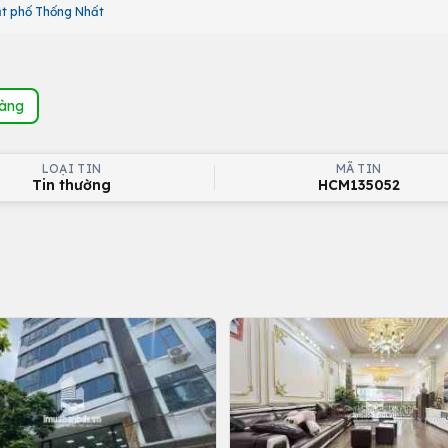
t phố Thống Nhất
hàng
LOẠI TIN
MÃ TIN
Tin thường
HCM135052