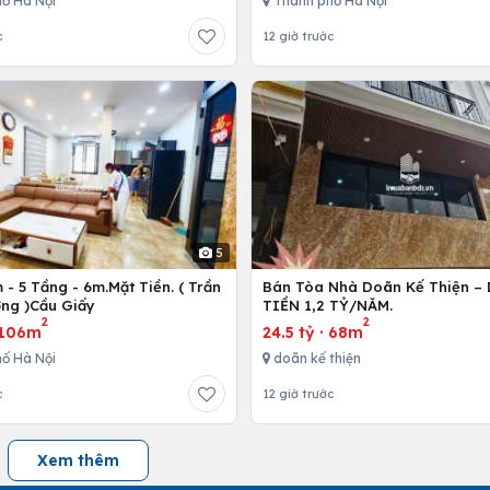
ố Hà Nội
Thành phố Hà Nội
c
12 giờ trước
5
- 5 Tầng - 6m.Mặt Tiền. ( Trần
Bán Tòa Nhà Doãn Kế Thiện 
ng )Cầu Giấy
TIỀN 1,2 TỶ/NĂM.
2
2
106m
24.5 tỷ
·
68m
ố Hà Nội
doãn kế thiện
c
12 giờ trước
Xem thêm