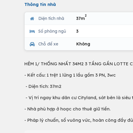
Thông tin nhà
2
Diện tích nhà
37m
Số phòng ngủ
3
Chỗ để xe
Không
HẺM 1/ THỐNG NHẤT 34M2 3 TẦNG GẦN LOTTE C
- Kết cấu: 1 trệt 1 lửng 1 lầu gồm 3 PN, 3wc
- Diện tích: 37m2
- Vị trí ngay khu dân cư Cityland, sát bên là siêu th
- Nhà phù hợp ở hoạc cho thuê giữ tiền.
- Pháp lý chuẩn, sổ vuông vức, hoàn công đầy đủ