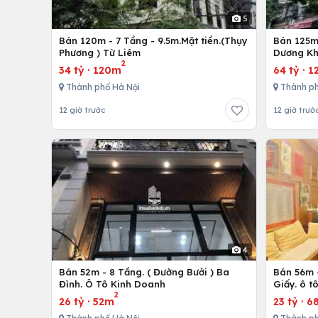
5
Bán 120m - 7 Tầng - 9.5m.Mặt tiền.(Thụy
Bán 125m 
Phương ) Từ Liêm
Dương Kh
2
34 tỷ
·
120m
64 tỷ
·
1
Thành phố Hà Nội
Thành ph
12 giờ trước
12 giờ trướ
4
Bán 52m - 8 Tầng. ( Đường Bưởi ) Ba
Bán 56m -
Đình. Ô Tô Kinh Doanh
Giấy. ô t
2
26 tỷ
·
52m
23 tỷ
·
6