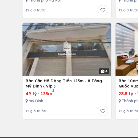
Thành phố Hà Nội
Thành ph
12 giờ trước
12 giờ trướ
4
Bán Căn Hộ Dòng Tiền 125m - 8 Tầng.
Bán 106m 
Mỹ Đình ( Vip )
Quốc Vượ
2
49 tỷ
·
125m
28.5 tỷ
·
mỹ Đình
Thành ph
12 giờ trước
12 giờ trướ