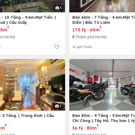
3
- 10 Tầng - 9.6m.Mạt Tiền. (
Bán 60m - 7 Tầng - 4.6m.Mặt Ti
uê ) Cầu Giấy
Diễn ) Bắc Từ Liêm
2
2
25m
17.5 tỷ
·
60m
ố Hà Nội
Thành phố Hà Nội
c
12 giờ trước
1
 5 Tầng. ( Trung Kính ) Cầu
Bán 80m - 9 Tầng - 5.5m.Mặt Ti
ô
Chí Công ) Tây Hồ. Thu hơn 1 t
2
2
8m
36 tỷ
·
80m