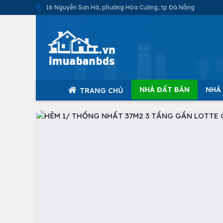
16 Nguyễn Sơn Hà, phường Hòa Cường, tp Đà Nẵng
NHÀ ĐẤT BÁN
NHÀ
TRANG CHỦ