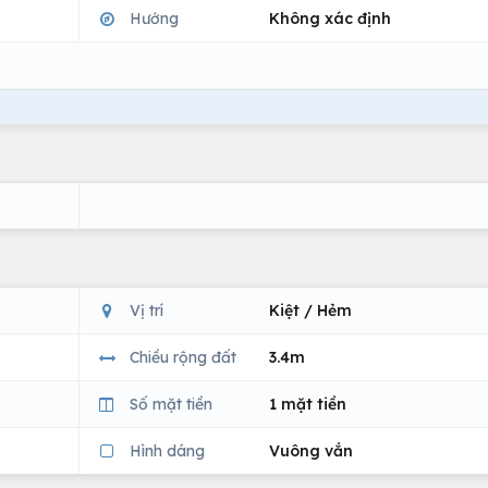
Hướng
Không xác định
Vị trí
Kiệt / Hẻm
Chiều rộng đất
3.4m
Số mặt tiền
1 mặt tiền
Hình dáng
Vuông vắn