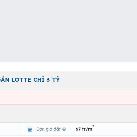
ẦN LOTTE CHỈ 3 TỶ
2
Đơn giá đất
67 tr/m