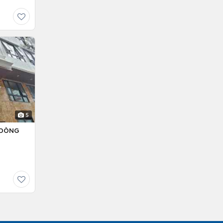
5
– DÒNG