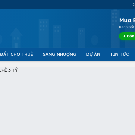
Mua 
Kênh bất 
+ Đăn
 ĐẤT CHO THUÊ
SANG NHƯỢNG
DỰ ÁN
TIN TỨC