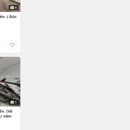
4
ền. ( Đức
5
ền. (Võ
ỷ/ năm