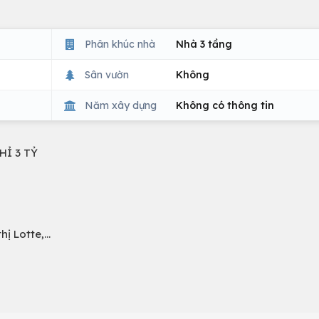
Phân khúc nhà
Nhà 3 tầng
Sân vườn
Không
Năm xây dựng
Không có thông tin
HỈ 3 TỶ
ị Lotte,...