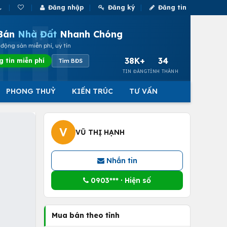
Đăng nhập
Đăng ký
Đăng tin
Bán
Nhà Đất
Nhanh Chóng
động sản miễn phí, uy tín
38K+
34
g tin miễn phí
Tìm BĐS
TIN ĐĂNG
TỈNH THÀNH
PHONG THUỶ
KIẾN TRÚC
TƯ VẤN
V
VŨ THỊ HẠNH
Nhắn tin
0903*** · Hiện số
Mua bán theo tỉnh