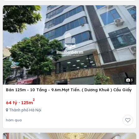
3
Bán 125m - 10 Tầng - 9.6m.Mạt Tiền. ( Dương Khuê ) Cầu Giấy
2
64 tỷ
·
125m
Thành phố Hà Nội
hôm qua