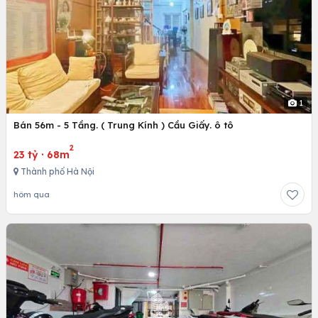
1
Bán 56m - 5 Tầng. ( Trung Kính ) Cầu Giấy. ô tô
2
23 tỷ
·
68m
Thành phố Hà Nội
hôm qua