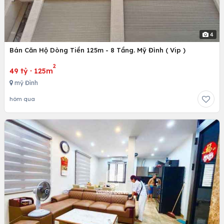
4
Bán Căn Hộ Dòng Tiền 125m - 8 Tầng. Mỹ Đình ( Vip )
2
49 tỷ
·
125m
mỹ Đình
hôm qua