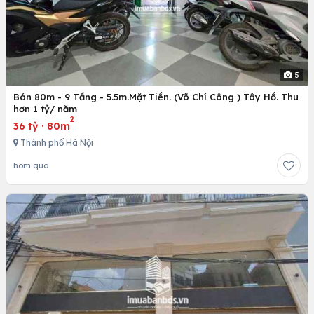
5
Bán 80m - 9 Tầng - 5.5m.Mặt Tiền. (Võ Chí Công ) Tây Hồ. Thu
hơn 1 tỷ/ năm
2
36 tỷ
·
80m
Thành phố Hà Nội
hôm qua