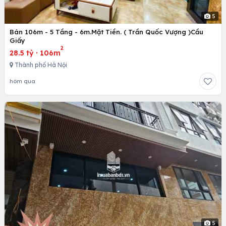
5
Bán 106m - 5 Tầng - 6m.Mặt Tiền. ( Trần Quốc Vượng )Cầu
Giấy
2
28.5 tỷ
·
106m
Thành phố Hà Nội
hôm qua
5