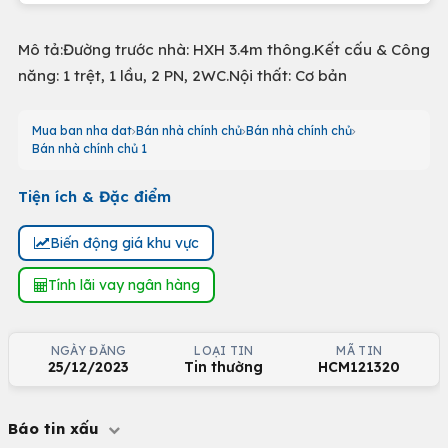
Mô tả:Đường trước nhà: HXH 3.4m thông.Kết cấu & Công
năng: 1 trệt, 1 lầu, 2 PN, 2WC.Nội thất: Cơ bản
Mua ban nha dat
Bán nhà chính chủ
Bán nhà chính chủ
Bán nhà chính chủ 1
Tiện ích & Đặc điểm
Biến động giá khu vực
Tính lãi vay ngân hàng
NGÀY ĐĂNG
LOẠI TIN
MÃ TIN
25/12/2023
Tin thường
HCM121320
Báo tin xấu