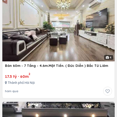
4
Bán 60m - 7 Tầng - 4.6m.Mặt Tiền. ( Đức Diễn ) Bắc Từ Liêm
2
17.5 tỷ
·
60m
Thành phố Hà Nội
hôm qua