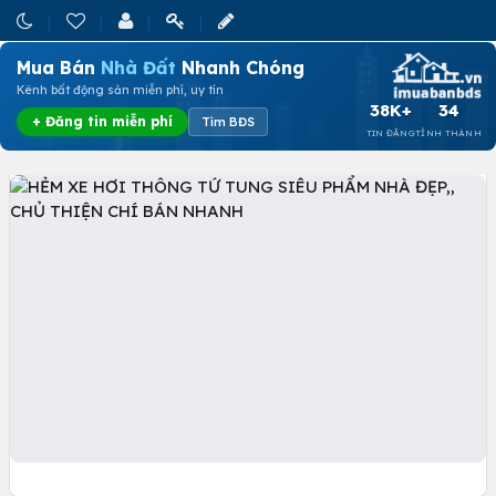
Mua Bán
Nhà Đất
Nhanh Chóng
Kênh bất động sản miễn phí, uy tín
38K+
34
+ Đăng tin miễn phí
Tìm BĐS
TIN ĐĂNG
TỈNH THÀNH