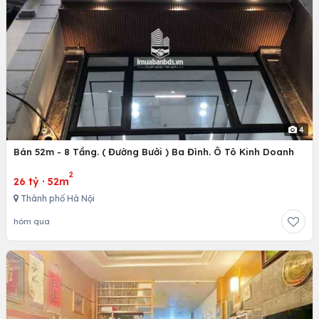
4
Bán 52m - 8 Tầng. ( Đường Bưởi ) Ba Đình. Ô Tô Kinh Doanh
2
26 tỷ
·
52m
Thành phố Hà Nội
hôm qua