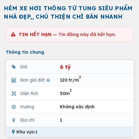
HẺM XE HƠI THÔNG TỨ TUNG SIÊU PHẨM
NHÀ ĐẸP,, CHỦ THIỆN CHÍ BÁN NHANH
TIN HẾT HẠN
— Tin đăng này đã hết hạn.
Thông tin chung
6 tỷ
Giá
2
Đơn giá đất
120 tr/m
2
Diện tích
50m
Hướng
Không xác định
Địa chỉ
1
Khu vực
›
1