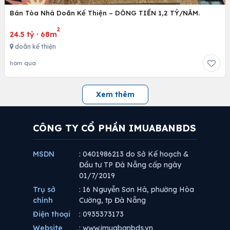
Bán Tòa Nhà Doãn Kế Thiện – DÒNG TIỀN 1,2 TỶ/NĂM.
2
24.5 tỷ
·
68m
doãn kế thiện
hôm qua
Xem thêm
CÔNG TY CỔ PHẦN IMUABANBDS
MSDN
: 0401986213 do Sở Kế hoạch &
Đầu tư TP Đà Nẵng cấp ngày
01/7/2019
Trụ sở
: 16 Nguyễn Sơn Hà, phường Hòa
chính
Cường, tp Đà Nẵng
Điện thoại
: 0935373173
Website
: www.imuabanbds.vn