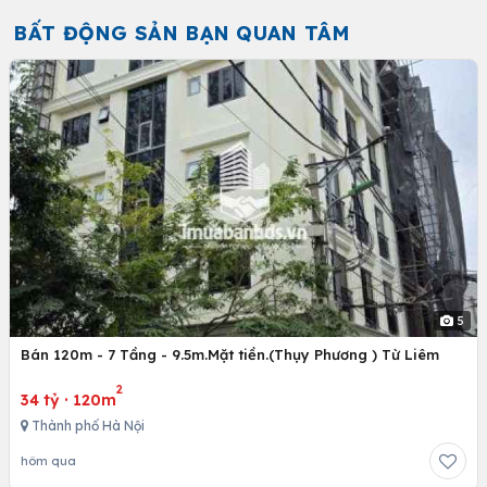
BẤT ĐỘNG SẢN BẠN QUAN TÂM
5
Bán 120m - 7 Tầng - 9.5m.Mặt tiền.(Thụy Phương ) Từ Liêm
2
34 tỷ
·
120m
Thành phố Hà Nội
hôm qua