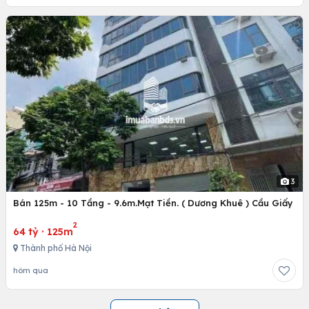
3
Bán 125m - 10 Tầng - 9.6m.Mạt Tiền. ( Dương Khuê ) Cầu Giấy
2
64 tỷ
·
125m
Thành phố Hà Nội
hôm qua