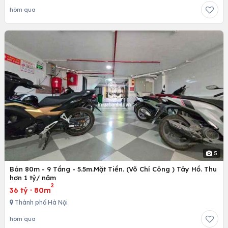
hôm qua
5
Bán 80m - 9 Tầng - 5.5m.Mặt Tiền. (Võ Chí Công ) Tây Hồ. Thu
hơn 1 tỷ/ năm
2
36 tỷ
·
80m
Thành phố Hà Nội
hôm qua