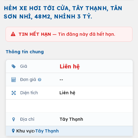
HẺM XE HƠI TỚI CỬA, TÂY THẠNH, TÂN
SƠN NHÌ, 48M2, NHỈNH 3 TỶ.
TIN HẾT HẠN
— Tin đăng này đã hết hạn.
Thông tin chung
Liên hệ
Giá
Đơn giá
--
Diện tích
Liên hệ
Địa chỉ
Tây Thạnh
Khu vực
›
Tây Thạnh