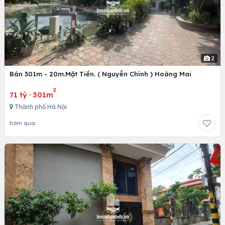
2
Bán 301m - 20m.Mặt Tiền. ( Nguyễn Chính ) Hoàng Mai
2
71 tỷ
·
301m
Thành phố Hà Nội
hôm qua