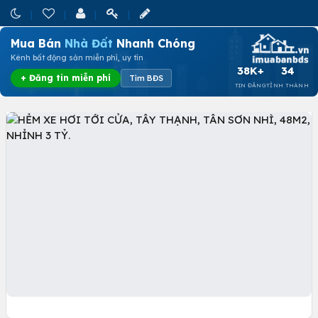
Mua Bán
Nhà Đất
Nhanh Chóng
Kênh bất động sản miễn phí, uy tín
38K+
34
+ Đăng tin miễn phí
Tìm BĐS
TIN ĐĂNG
TỈNH THÀNH