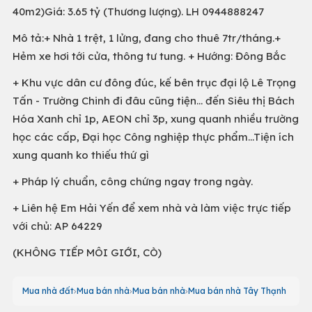
40m2)Giá: 3.65 tỷ (Thương lượng). LH 0944888247
Mô tả:+ Nhà 1 trệt, 1 lửng, đang cho thuê 7tr/tháng.+
Hẻm xe hơi tới cửa, thông tư tung. + Hướng: Đông Bắc
+ Khu vực dân cư đông đúc, kế bên trục đại lộ Lê Trọng
Tấn - Trường Chinh đi đâu cũng tiện... đến Siêu thị Bách
Hóa Xanh chỉ 1p, AEON chỉ 3p, xung quanh nhiều trường
học các cấp, Đại học Công nghiệp thực phẩm...Tiện ích
xung quanh ko thiếu thứ gì
+ Pháp lý chuẩn, công chứng ngay trong ngày.
+ Liên hệ Em Hải Yến để xem nhà và làm việc trực tiếp
với chủ: AP 64229
(KHÔNG TIẾP MÔI GIỚI, CÒ)
Mua nhà đất
Mua bán nhà
Mua bán nhà
Mua bán nhà Tây Thạnh