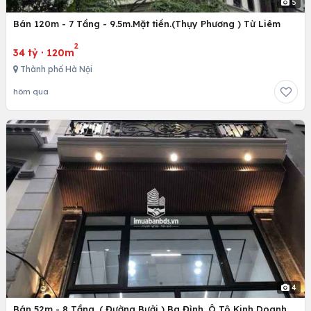
5
Bán 120m - 7 Tầng - 9.5m.Mặt tiền.(Thụy Phương ) Từ Liêm
2
34 tỷ
·
120m
Thành phố Hà Nội
hôm qua
4
Bán 52m - 8 Tầng. ( Đường Bưởi ) Ba Đình. Ô Tô Kinh Doanh