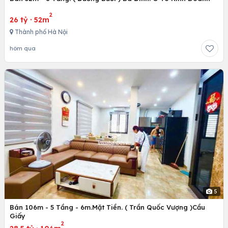
2
26 tỷ
·
52m
Thành phố Hà Nội
hôm qua
5
Bán 106m - 5 Tầng - 6m.Mặt Tiền. ( Trần Quốc Vượng )Cầu
Giấy
2