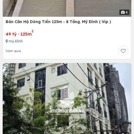
4
Bán Căn Hộ Dòng Tiền 125m - 8 Tầng. Mỹ Đình ( Vip )
2
49 tỷ
·
125m
mỹ Đình
hôm qua