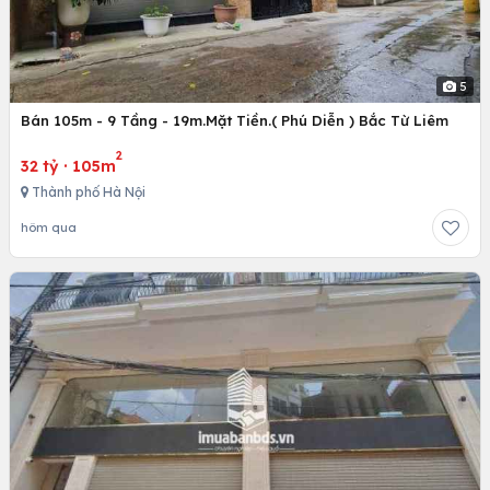
5
Bán 105m - 9 Tầng - 19m.Mặt Tiền.( Phú Diễn ) Bắc Từ Liêm
2
32 tỷ
·
105m
Thành phố Hà Nội
hôm qua