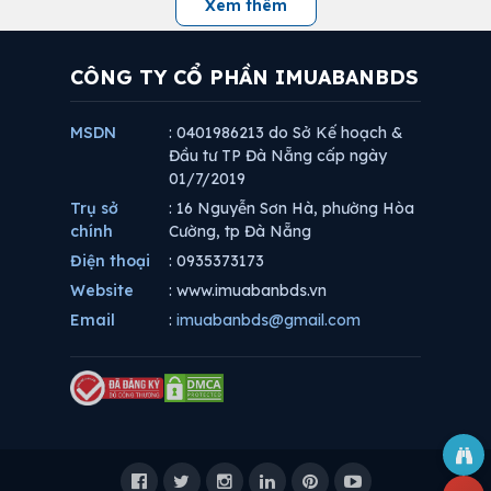
Xem thêm
CÔNG TY CỔ PHẦN IMUABANBDS
MSDN
: 0401986213 do Sở Kế hoạch &
Đầu tư TP Đà Nẵng cấp ngày
01/7/2019
Trụ sở
: 16 Nguyễn Sơn Hà, phường Hòa
chính
Cường, tp Đà Nẵng
Điện thoại
: 0935373173
Website
: www.imuabanbds.vn
Email
:
imuabanbds@gmail.com