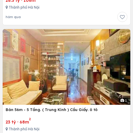
28.5 tỷ
·
106m
Thành phố Hà Nội
hôm qua
1
Bán 56m - 5 Tầng. ( Trung Kính ) Cầu Giấy. ô tô
2
23 tỷ
·
68m
Thành phố Hà Nội