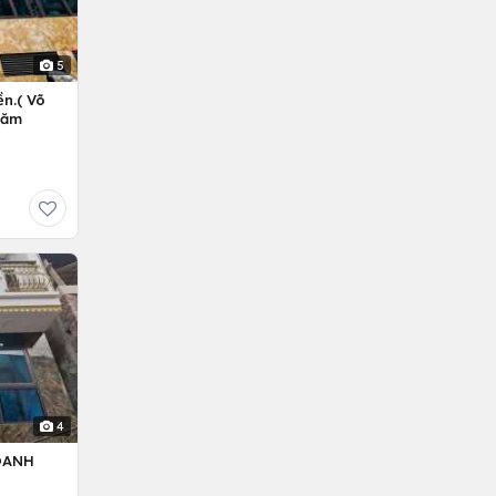
5
n.( Võ
Năm
4
OANH