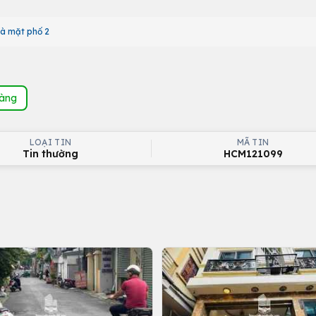
à mặt phố 2
hàng
LOẠI TIN
MÃ TIN
Tin thường
HCM121099