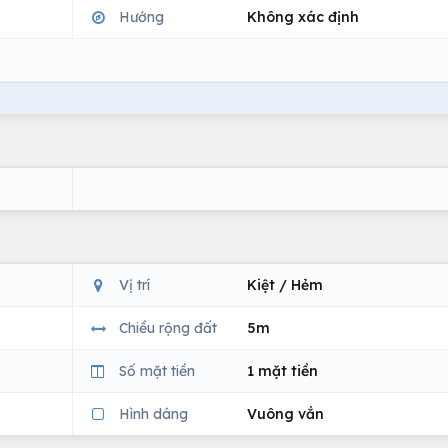
Hướng
Không xác định
Vị trí
Kiệt / Hẻm
Chiều rộng đất
5m
Số mặt tiền
1 mặt tiền
Hình dáng
Vuông vắn