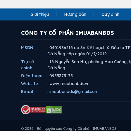
Giới thiệu
Hướng dẫn
Quy định
CÔNG TY CỔ PHẦN IMUABANBDS
MSDN
: 0401986213 do Sở Kế hoạch & Đầu tư TP
Đà Nẵng cấp ngày 01/7/2019
Trụ sở
: 16 Nguyễn Sơn Hà, phường Hòa Cường, t
chính
Đà Nẵng
Điện thoại
: 0935373173
Website
: www.imuabanbds.vn
Email
:
imuabanbds@gmail.com
© 2026 - Bản quyền của Công ty Cổ phần IMUABANBDS