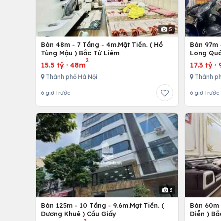
5
Bán 48m - 7 Tầng - 4m.Mặt Tiền. ( Hồ
Bán 97m -
Tùng Mậu ) Bắc Từ Liêm
Long Quâ
2
15.5 tỷ
·
48m
17.3 tỷ
·
Thành phố Hà Nội
Thành ph
6 giờ trước
6 giờ trước
3
Bán 125m - 10 Tầng - 9.6m.Mạt Tiền. (
Bán 60m -
Dương Khuê ) Cầu Giấy
Diễn ) Bắ