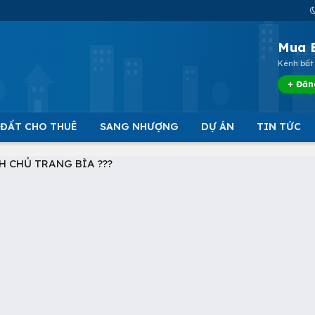
Mua 
Kênh bất 
+ Đăn
 ĐẤT CHO THUÊ
SANG NHƯỢNG
DỰ ÁN
TIN TỨC