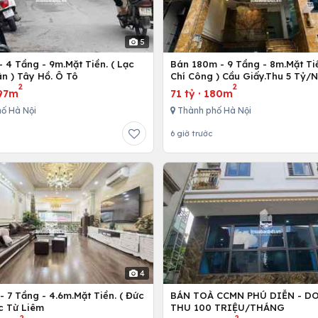
5
 4 Tầng - 9m.Mặt Tiền. ( Lạc
Bán 180m - 9 Tầng - 8m.Mặt Tiề
n ) Tây Hồ. Ô Tô
Chí Công ) Cầu Giấy.Thu 5 Tỷ/
2
2
97m
71 tỷ
·
180m
ố Hà Nội
Thành phố Hà Nội
6 giờ trước
4
 7 Tầng - 4.6m.Mặt Tiền. ( Đức
BÁN TOÀ CCMN PHÚ DIỄN - D
c Từ Liêm
THU 100 TRIỆU/THÁNG