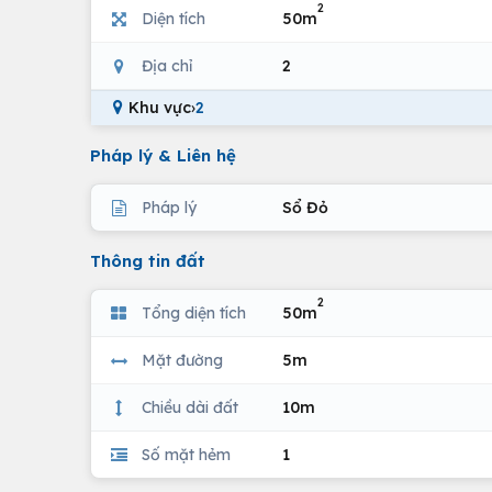
2
Diện tích
50m
Địa chỉ
2
Khu vực
›
2
Pháp lý & Liên hệ
Pháp lý
Sổ Đỏ
Thông tin đất
2
Tổng diện tích
50m
Mặt đường
5m
Chiều dài đất
10m
Số mặt hẻm
1