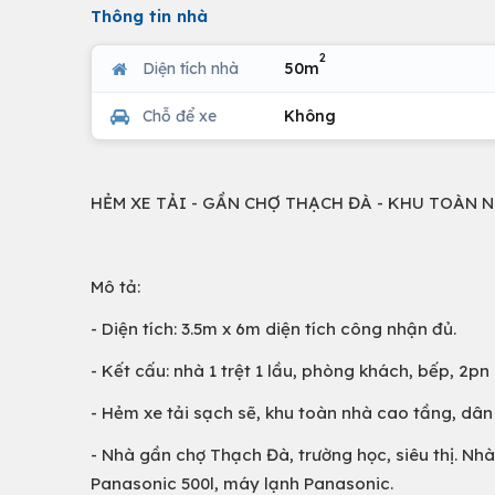
Thông tin nhà
2
Diện tích nhà
50m
Chỗ để xe
Không
HẺM XE TẢI - GẦN CHỢ THẠCH ĐÀ - KHU TOÀN 
Mô tả:
- Diện tích: 3.5m x 6m diện tích công nhận đủ.
- Kết cấu: nhà 1 trệt 1 lầu, phòng khách, bếp, 2pn
- Hẻm xe tải sạch sẽ, khu toàn nhà cao tầng, dân 
- Nhà gần chợ Thạch Đà, trường học, siêu thị. Nhà d
Panasonic 500l, máy lạnh Panasonic.