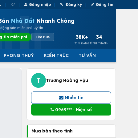
Đăng nhập
Đăng ký
Đăng tin
Bán
Nhà Đất
Nhanh Chóng
động sản miễn phí, uy tín
38K+
34
g tin miễn phí
Tìm BĐS
TIN ĐĂNG
TỈNH THÀNH
PHONG THUỶ
KIẾN TRÚC
TƯ VẤN
T
Trương Hoàng Hậu
Nhắn tin
0969*** · Hiện số
Mua bán theo tỉnh