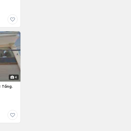
4
 Tầng.