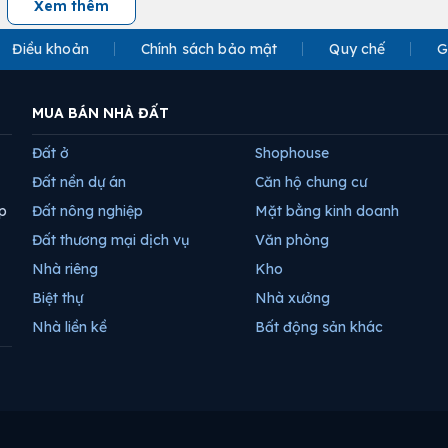
Xem thêm
Điều khoản
Chính sách bảo mật
Quy chế
G
MUA BÁN NHÀ ĐẤT
Đất ở
Shophouse
Đất nền dự án
Căn hộ chung cư
p
Đất nông nghiệp
Mặt bằng kinh doanh
Đất thương mại dịch vụ
Văn phòng
Nhà riêng
Kho
Biệt thự
Nhà xưởng
Nhà liền kề
Bất động sản khác