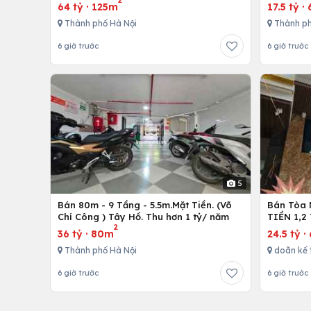
2
64 tỷ
·
125m
17.5 tỷ
·
Thành phố Hà Nội
Thành ph
6 giờ trước
6 giờ trước
5
Bán 80m - 9 Tầng - 5.5m.Mặt Tiền. (Võ
Bán Tòa 
Chí Công ) Tây Hồ. Thu hơn 1 tỷ/ năm
TIỀN 1,2
2
36 tỷ
·
80m
24.5 tỷ
·
Thành phố Hà Nội
doãn kế 
6 giờ trước
6 giờ trước