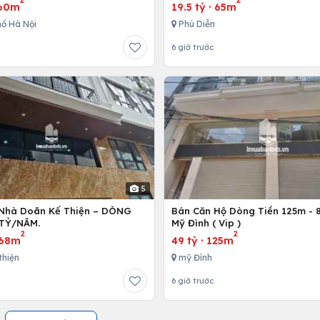
2
2
60m
19.5 tỷ
·
65m
ố Hà Nội
Phú Diễn
6 giờ trước
5
Nhà Doãn Kế Thiện – DÒNG
Bán Căn Hộ Dòng Tiền 125m - 8
 TỶ/NĂM.
Mỹ Đình ( Vip )
2
2
68m
49 tỷ
·
125m
thiện
mỹ Đình
6 giờ trước