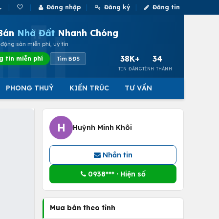
Đăng nhập
Đăng ký
Đăng tin
Bán
Nhà Đất
Nhanh Chóng
động sản miễn phí, uy tín
38K+
34
g tin miễn phí
Tìm BĐS
TIN ĐĂNG
TỈNH THÀNH
PHONG THUỶ
KIẾN TRÚC
TƯ VẤN
H
Huỳnh Minh Khôi
Nhắn tin
0938*** · Hiện số
Mua bán theo tỉnh