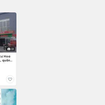
13
cư Hoa
, quân