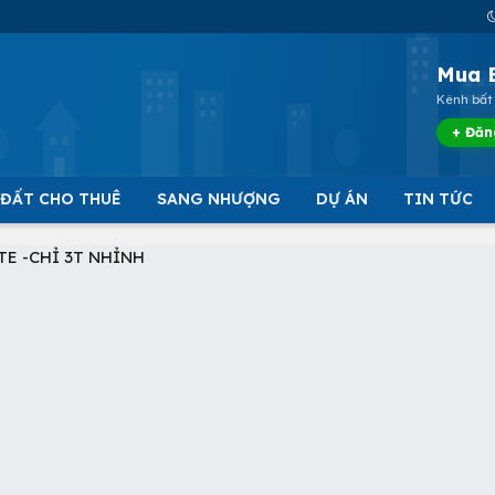
Mua 
Kênh bất 
+ Đăn
 ĐẤT CHO THUÊ
SANG NHƯỢNG
DỰ ÁN
TIN TỨC