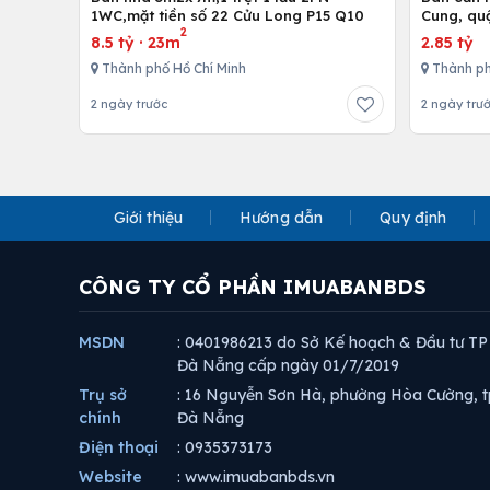
1WC,mặt tiền số 22 Cửu Long P15 Q10
Cung, qu
2
8.5 tỷ
·
23m
2.85 tỷ
Thành phố Hồ Chí Minh
Thành ph
2 ngày trước
2 ngày trư
Giới thiệu
Hướng dẫn
Quy định
CÔNG TY CỔ PHẦN IMUABANBDS
MSDN
: 0401986213 do Sở Kế hoạch & Đầu tư TP
Đà Nẵng cấp ngày 01/7/2019
Trụ sở
: 16 Nguyễn Sơn Hà, phường Hòa Cường, t
chính
Đà Nẵng
Điện thoại
: 0935373173
Website
: www.imuabanbds.vn