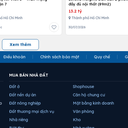
ận 7
đầy đủ nội thất (89m2)
13.2 tỷ
ố Hồ Chí Minh
Thành phố Hồ Chí Minh
ớc
30/07/2026
Xem thêm
Điều khoản
Chính sách bảo mật
Quy chế
G
MUA BÁN NHÀ ĐẤT
Đất ở
Shophouse
Đất nền dự án
Căn hộ chung cư
p
Đất nông nghiệp
Mặt bằng kinh doanh
Đất thương mại dịch vụ
Văn phòng
Nhà riêng
Kho
Biệt thự
Nhà xưởng