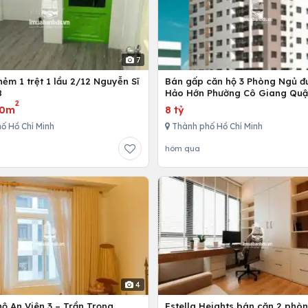
7
ẻm 1 trệt 1 lầu 2/12 Nguyễn Sĩ
Bán gấp căn hộ 3 Phòng Ngủ đ
8
Hảo Hớn Phường Cô Giang Quậ
2
80m
8 tỷ
ố Hồ Chí Minh
Thành phố Hồ Chí Minh
hôm qua
4
ộ An Viên 3 – Trần Trọng
Estella Heights bán căn 2 phò