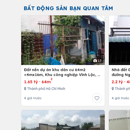
BẤT ĐỘNG SẢN BẠN QUAN TÂM
17
Đất nền dự án khu dân cư 64m2
Nhà đất 01 trệt và 01 lầu, 4mx12m ở
=4mx16m, Khu công nghiệp Vĩnh Lộc, H.
đường Ng
2
Bình Chánh, Tp. Hồ Chí Minh
Hồ Chí M
1.65 tỷ
·
64m
2.2 tỷ
·
4
Thành phố Hồ Chí Minh
Thành ph
4 giờ trước
4 giờ trước