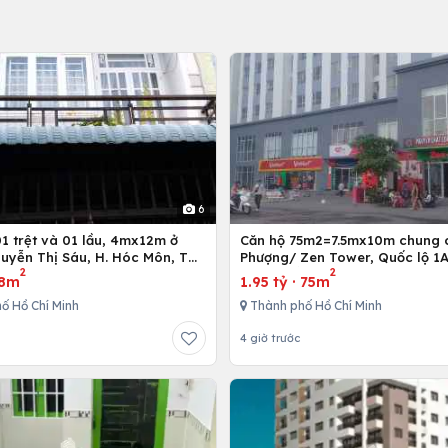
6
Căn hộ 75m2=7.5mx10m chung 
uyễn Thị Sáu, H. Hóc Môn, Tp.
Phượng/ Zen Tower, Quốc lộ 1A
2
2
inh
12,Tp. Hồ Chí Minh, Việt Nam
8m
1.95 tỷ
·
75m
ố Hồ Chí Minh
Thành phố Hồ Chí Minh
4 giờ trước