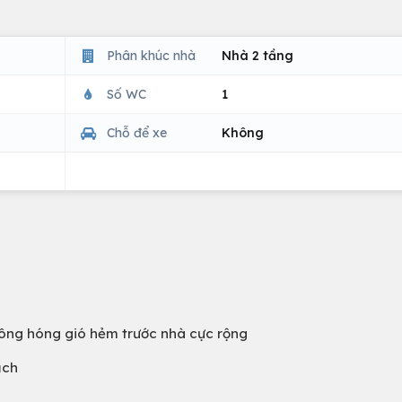
Phân khúc nhà
Nhà 2 tầng
Số WC
1
Chỗ để xe
Không
ông hóng gió hẻm trước nhà cực rộng
ạch