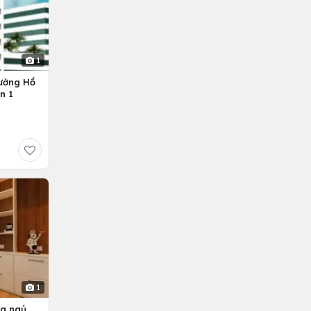
1
ường Hồ
n 1
1
ng ngủ