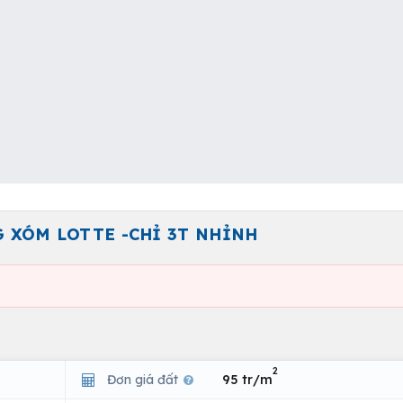
G XÓM LOTTE -CHỈ 3T NHỈNH
2
Đơn giá đất
95 tr/m