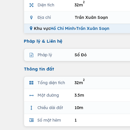
2
Diện tích
32m
Địa chỉ
Trần Xuân Soạn
Khu vực
Hồ Chí Minh
›
Trần Xuân Soạn
Pháp lý & Liên hệ
Pháp lý
Sổ Đỏ
Thông tin đất
2
Tổng diện tích
32m
Mặt đường
3.5m
Chiều dài đất
10m
Số mặt hẻm
1