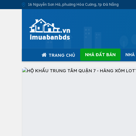
16 Nguyễn Sơn Hà, phường Hòa Cường, tp Đà Nẵng
NHÀ ĐẤT BÁN
NHÀ
TRANG CHỦ