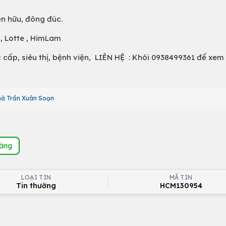
n hữu, đông đúc.
g, Lotte , HimLam
c cấp, siêu thị, bệnh viện, LIÊN HỆ : Khôi 0938499361 để xem
hà Trần Xuân Soạn
hàng
LOẠI TIN
MÃ TIN
Tin thường
HCM130954