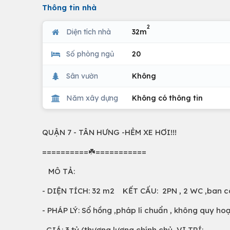
Thông tin nhà
2
Diện tích nhà
32m
Số phòng ngủ
20
Sân vườn
Không
Năm xây dựng
Không có thông tin
QUẬN 7 - TÂN HƯNG -HẺM XE HƠI!!!
==========☘️===========
MÔ TẢ:
- DIỆN TÍCH: 32 m2 KẾT CẤU: 2PN , 2 WC ,ban c
- PHÁP LÝ: Sổ hồng ,pháp lí chuẩn , không quy ho
GIÁ: 3 tỷ (thương lượng chính chủ VỊ TRÍ: