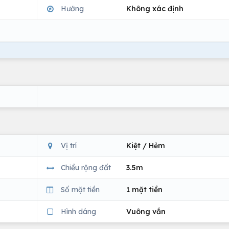
Hướng
Không xác định
Vị trí
Kiệt / Hẻm
Chiều rộng đất
3.5m
Số mặt tiền
1 mặt tiền
Hình dáng
Vuông vắn