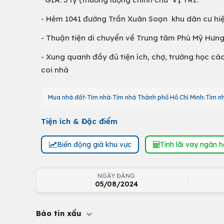
- Hẻm 1041 đường Trần Xuân Soạn khu dân cư hiệ
- Thuận tiện di chuyển về Trung tâm Phú Mỹ Hưn
- Xung quanh đầy đủ tiện ích, chợ, trường học cá
coi nhà
Mua nhà đất
Tìm nhà
Tìm nhà Thành phố Hồ Chí Minh
Tìm n
Tiện ích & Đặc điểm
Biến động giá khu vực
Tính lãi vay ngân 
NGÀY ĐĂNG
05/08/2024
Báo tin xấu