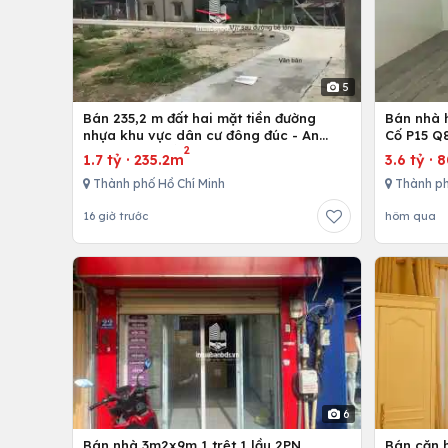
5
Bán 235,2 m đất hai mặt tiền đường
Bán nhà h
nhựa khu vực dân cư đông đúc - An
Cố P15 Q
2
nhứt-Long Điền - Bà Rịa
1.7 tỷ
·
235.2m
3.6 tỷ
·
Thành phố Hồ Chí Minh
Thành ph
16 giờ trước
hôm qua
6
Bán nhà 3m2x9m,1 trệt 1 lầu 2PN
Bán căn h