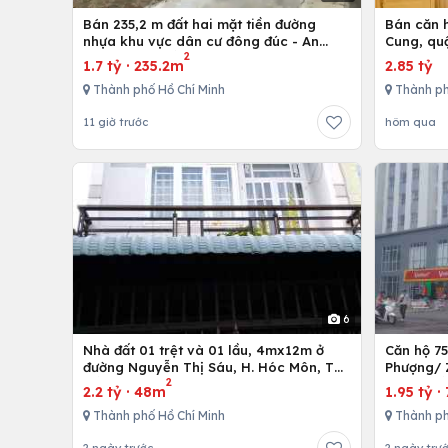
Bán 235,2 m đất hai mặt tiền đường
Bán căn h
nhựa khu vực dân cư đông đúc - An
Cung, qu
2
nhứt-Long Điền - Bà Rịa
1.7 tỷ
·
235.2m
2.85 tỷ
Thành phố Hồ Chí Minh
Thành ph
11 giờ trước
hôm qua
6
Nhà đất 01 trệt và 01 lầu, 4mx12m ở
Căn hộ 7
đường Nguyễn Thị Sáu, H. Hóc Môn, Tp.
Phượng/ 
2
Hồ Chí Minh
12,Tp. Hồ
2.2 tỷ
·
48m
1.95 tỷ
·
Thành phố Hồ Chí Minh
Thành ph