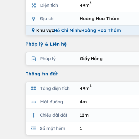
2
Diện tích
49m
Địa chỉ
Hoàng Hoa Thám
Khu vực
Hồ Chí Minh
›
Hoàng Hoa Thám
Pháp lý & Liên hệ
Pháp lý
Giấy Hồng
Thông tin đất
2
Tổng diện tích
49m
Mặt đường
4m
Chiều dài đất
12m
Số mặt hẻm
1