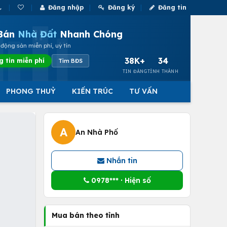
Đăng nhập
Đăng ký
Đăng tin
Bán
Nhà Đất
Nhanh Chóng
động sản miễn phí, uy tín
38K+
34
g tin miễn phí
Tìm BĐS
TIN ĐĂNG
TỈNH THÀNH
PHONG THUỶ
KIẾN TRÚC
TƯ VẤN
A
An Nhà Phố
Nhắn tin
0978*** · Hiện số
Mua bán theo tỉnh