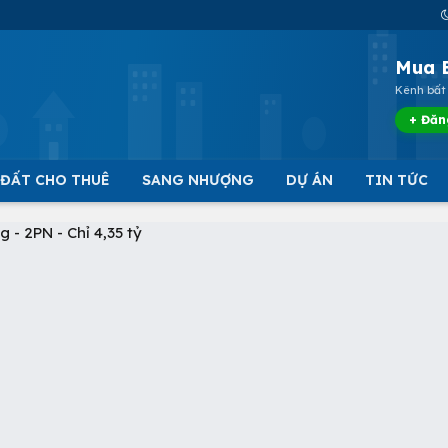
Mua 
Kênh bất 
+ Đăn
 ĐẤT CHO THUÊ
SANG NHƯỢNG
DỰ ÁN
TIN TỨC