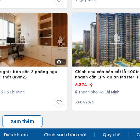
ớc
3 ngày trước
1
Heights bán căn 2 phòng ngủ
Chính chủ cần tiền cắt lỗ 400tr
i thất (89m2)
nhanh căn 1PN dự án Masteri P
Place
6.374 tỷ
ố Hồ Chí Minh
Thành phố Hồ Chí Minh
30/07/2026
Xem thêm
Điều khoản
Chính sách bảo mật
Quy chế
G