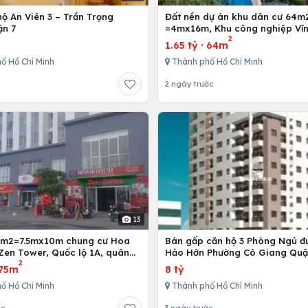
ộ An Viên 3 – Trần Trọng
Đất nền dự án khu dân cư 64m
ận 7
=4mx16m, Khu công nghiệp Vĩn
2
Bình Chánh, Tp. Hồ Chí Minh
1.65 tỷ
·
64m
ố Hồ Chí Minh
Thành phố Hồ Chí Minh
2 ngày trước
13
5m2=7.5mx10m chung cư Hoa
Bán gấp căn hộ 3 Phòng Ngủ đ
Zen Tower, Quốc lộ 1A, quân
Hảo Hớn Phường Cô Giang Quậ
2
 Chí Minh, Việt Nam
75m
8 tỷ
ố Hồ Chí Minh
Thành phố Hồ Chí Minh