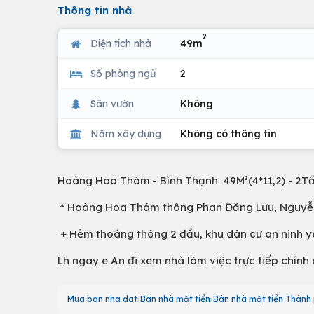
Thông tin nhà
2
Diện tích nhà
49m
Số phòng ngủ
2
Sân vườn
Không
Năm xây dựng
Không có thông tin
Hoàng Hoa Thám - Bình Thạnh 49M²(4*11,2) - 2Tần
* Hoàng Hoa Thám thông Phan Đăng Lưu, Nguyễn Vă
+ Hẻm thoáng thông 2 đầu, khu dân cư an ninh y
Lh ngay e An đi xem nhà làm việc trực tiếp chính 
Mua ban nha dat
Bán nhà mặt tiền
Bán nhà mặt tiền Thành 