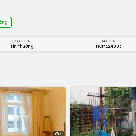
hàng
LOẠI TIN
MÃ TIN
Tin thường
HCM124003
4