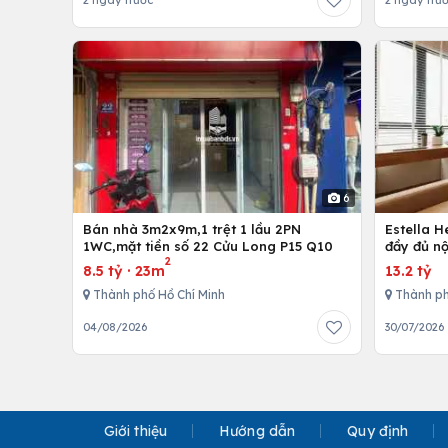
2 ngày trước
2 ngày trư
6
Bán nhà 3m2x9m,1 trệt 1 lầu 2PN
Estella 
1WC,mặt tiền số 22 Cửu Long P15 Q10
đầy đủ nộ
2
8.5 tỷ
·
23m
13.2 tỷ
Thành phố Hồ Chí Minh
Thành ph
04/08/2026
30/07/2026
Giới thiệu
Hướng dẫn
Quy định