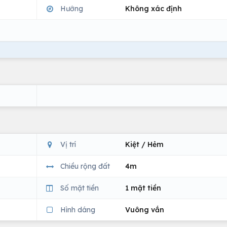
Hướng
Không xác định
Vị trí
Kiệt / Hẻm
Chiều rộng đất
4m
Số mặt tiền
1 mặt tiền
Hình dáng
Vuông vắn