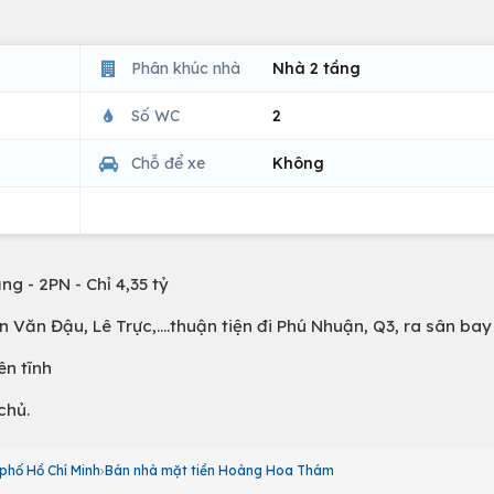
Phân khúc nhà
Nhà 2 tầng
Số WC
2
Chỗ để xe
Không
g - 2PN - Chỉ 4,35 tỷ
n Đậu, Lê Trực,....thuận tiện đi Phú Nhuận, Q3, ra sân bay 
ên tĩnh
chủ.
phố Hồ Chí Minh
Bán nhà mặt tiền Hoàng Hoa Thám