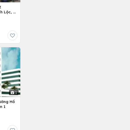
2
h Lộc, H.
1
ường Hồ
n 1