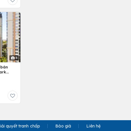
3
 bán
ark
iải quyết tranh chấp
Báo giá
Liên hệ