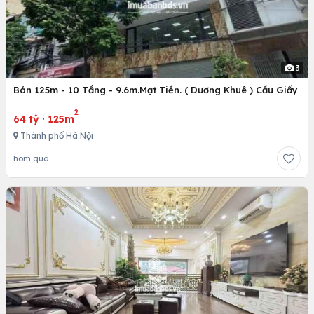
3
Bán 125m - 10 Tầng - 9.6m.Mạt Tiền. ( Dương Khuê ) Cầu Giấy
2
64 tỷ
·
125m
Thành phố Hà Nội
hôm qua