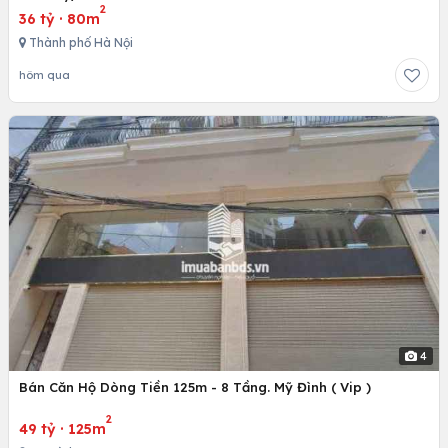
2
36 tỷ
·
80m
Thành phố Hà Nội
hôm qua
4
Bán Căn Hộ Dòng Tiền 125m - 8 Tầng. Mỹ Đình ( Vip )
2
49 tỷ
·
125m