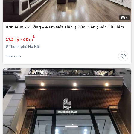
4
Bán 60m - 7 Tầng - 4.6m.Mặt Tiền. ( Đức Diễn ) Bắc Từ Liêm
2
17.5 tỷ
·
60m
Thành phố Hà Nội
hôm qua