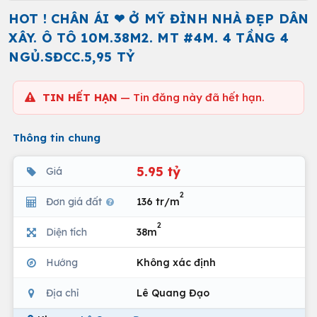
HOT ! CHÂN ÁI ❤ Ở MỸ ĐÌNH NHÀ ĐẸP DÂN
XÂY. Ô TÔ 10M.38M2. MT #4M. 4 TẦNG 4
NGỦ.SĐCC.5,95 TỶ
TIN HẾT HẠN
— Tin đăng này đã hết hạn.
Thông tin chung
5.95 tỷ
Giá
2
Đơn giá đất
136 tr/m
2
Diện tích
38m
Hướng
Không xác định
Địa chỉ
Lê Quang Đạo