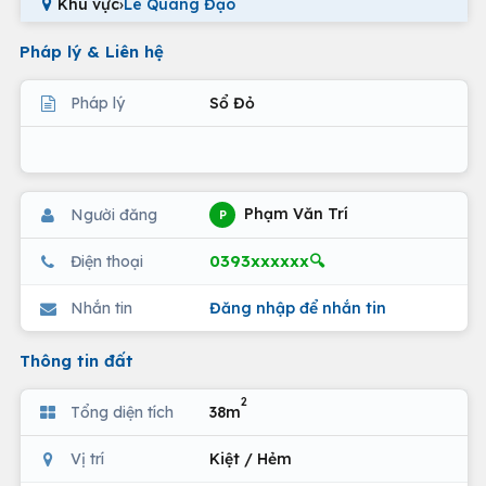
Khu vực
›
Lê Quang Đạo
Pháp lý & Liên hệ
Pháp lý
Sổ Đỏ
Phạm Văn Trí
Người đăng
P
0393xxxxxx🔍
Điện thoại
Nhắn tin
Đăng nhập để nhắn tin
Thông tin đất
2
Tổng diện tích
38m
Vị trí
Kiệt / Hẻm