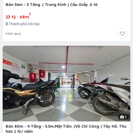
Bán 56m - 5 Tầng. ( Trung Kính ) Cầu Giấy. ô tô
2
23 tỷ
·
68m
Thành phố Hà Nội
hôm qua
5
Bán 80m - 9 Tầng - 5.5m.Mặt Tiền. (Võ Chí Công ) Tây Hồ. Thu
hơn 1 tỷ/ năm