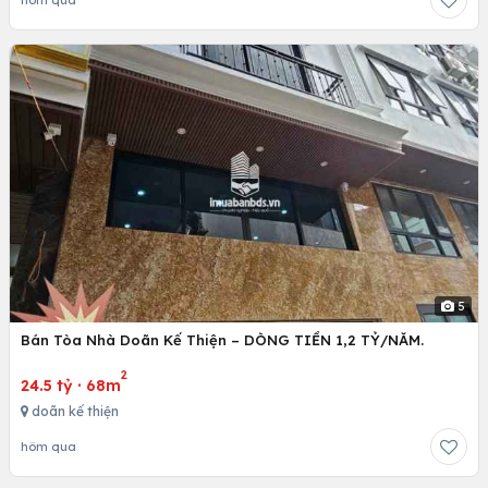
5
Bán Tòa Nhà Doãn Kế Thiện – DÒNG TIỀN 1,2 TỶ/NĂM.
2
24.5 tỷ
·
68m
doãn kế thiện
hôm qua