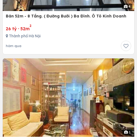
4
Bán 52m - 8 Tầng. ( Đường Bưởi ) Ba Đình. Ô Tô Kinh Doanh
2
26 tỷ
·
52m
Thành phố Hà Nội
hôm qua
1