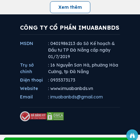
Xem thêm
CÔNG TY CỔ PHẦN IMUABANBDS
MSDN
: 0401986213 do Sở Kế hoạch &
Đầu tư TP Đà Nẵng cấp ngày
01/7/2019
Trụ sở
: 16 Nguyễn Sơn Hà, phường Hòa
chính
Cường, tp Đà Nẵng
Điện thoại
: 0935373173
Website
: www.imuabanbds.vn
Email
:
imuabanbds@gmail.com