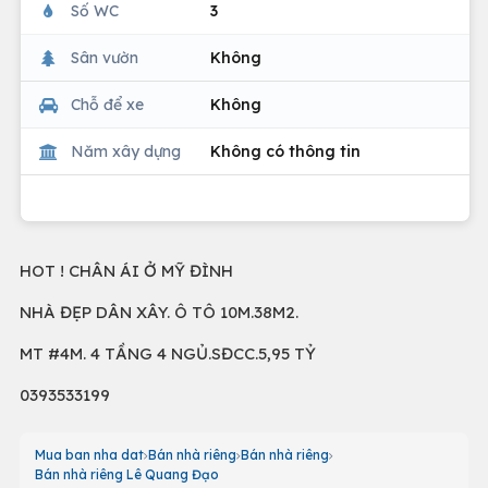
Số WC
3
Sân vườn
Không
Chỗ để xe
Không
Năm xây dựng
Không có thông tin
HOT ! CHÂN ÁI Ở MỸ ĐÌNH
NHÀ ĐẸP DÂN XÂY. Ô TÔ 10M.38M2.
MT #4M. 4 TẦNG 4 NGỦ.SĐCC.5,95 TỶ
0393533199
Mua ban nha dat
Bán nhà riêng
Bán nhà riêng
Bán nhà riêng Lê Quang Đạo