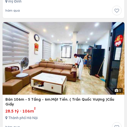
mỹ Đình
hôm qua
5
Bán 106m - 5 Tầng - 6m.Mặt Tiền. ( Trần Quốc Vượng )Cầu
Giấy
2
28.5 tỷ
·
106m
Thành phố Hà Nội
hôm qua