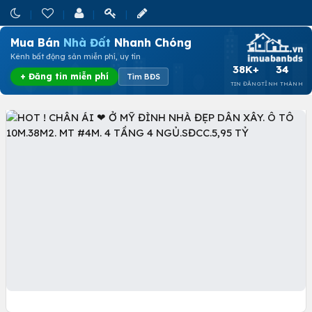
Mua Bán
Nhà Đất
Nhanh Chóng
Kênh bất động sản miễn phí, uy tín
38K+
34
+ Đăng tin miễn phí
Tìm BĐS
TIN ĐĂNG
TỈNH THÀNH