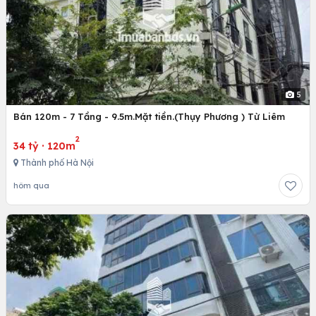
5
Bán 120m - 7 Tầng - 9.5m.Mặt tiền.(Thụy Phương ) Từ Liêm
2
34 tỷ
·
120m
Thành phố Hà Nội
hôm qua