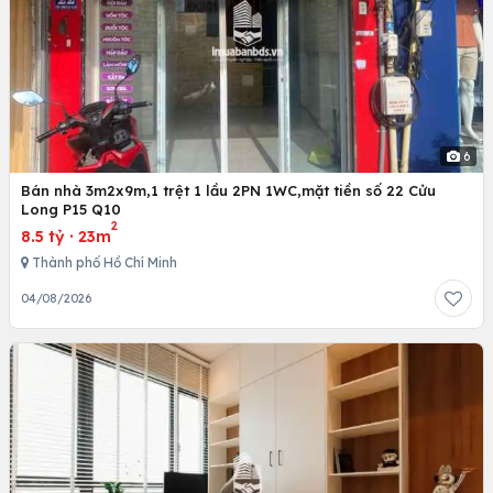
6
Bán nhà 3m2x9m,1 trệt 1 lầu 2PN 1WC,mặt tiền số 22 Cửu
Long P15 Q10
2
8.5 tỷ
·
23m
Thành phố Hồ Chí Minh
04/08/2026