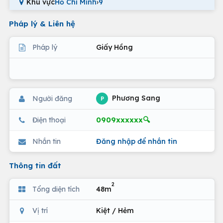
Khu vực
Hồ Chí Minh
›
9
Pháp lý & Liên hệ
Pháp lý
Giấy Hồng
Phương Sang
Người đăng
P
0909xxxxxx🔍
Điện thoại
Nhắn tin
Đăng nhập để nhắn tin
Thông tin đất
2
Tổng diện tích
48m
Vị trí
Kiệt / Hẻm