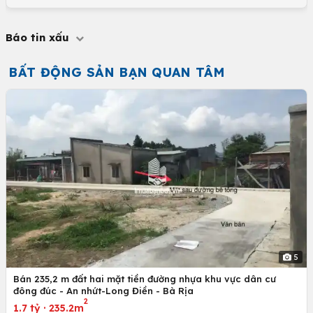
Báo tin xấu
BẤT ĐỘNG SẢN BẠN QUAN TÂM
5
Bán 235,2 m đất hai mặt tiền đường nhựa khu vực dân cư
đông đúc - An nhứt-Long Điền - Bà Rịa
2
1.7 tỷ
·
235.2m