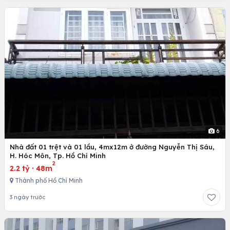
6
Nhà đất 01 trệt và 01 lầu, 4mx12m ở đường Nguyễn Thị Sáu,
H. Hóc Môn, Tp. Hồ Chí Minh
2
2.2 tỷ
·
48m
Thành phố Hồ Chí Minh
3 ngày trước