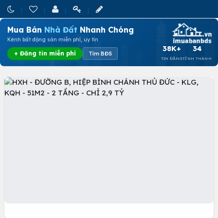
Mua Bán
Nhà Đất
Nhanh Chóng
Kênh bất động sản miễn phí, uy tín
38K+
34
+ Đăng tin miễn phí
Tìm BĐS
TIN ĐĂNG
TỈNH THÀNH