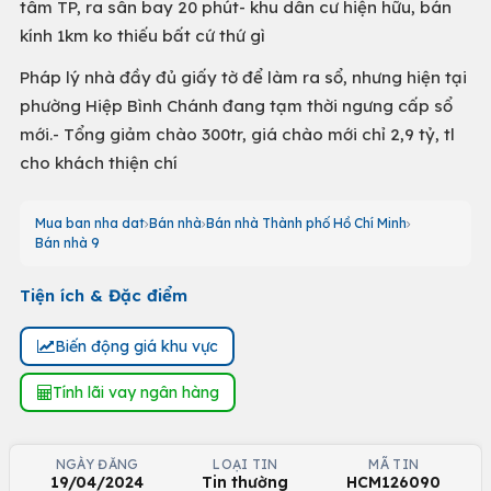
tâm TP, ra sân bay 20 phút- khu dân cư hiện hữu, bán
kính 1km ko thiếu bất cứ thứ gì
Pháp lý nhà đầy đủ giấy tờ để làm ra sổ, nhưng hiện tại
phường Hiệp Bình Chánh đang tạm thời ngưng cấp sổ
mới.- Tổng giảm chào 300tr, giá chào mới chỉ 2,9 tỷ, tl
cho khách thiện chí
Mua ban nha dat
Bán nhà
Bán nhà Thành phố Hồ Chí Minh
Bán nhà 9
Tiện ích & Đặc điểm
Biến động giá khu vực
Tính lãi vay ngân hàng
NGÀY ĐĂNG
LOẠI TIN
MÃ TIN
19/04/2024
Tin thường
HCM126090