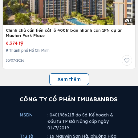
3
Chính chủ cần tiền cắt lỗ 400tr bán nhanh căn 1PN dự án
Masteri Park Place
6.374 tỷ
Thành phố Hồ Chí Minh
30/07/2026
Xem thêm
CÔNG TY CỔ PHẦN IMUABANBDS
MSDN
: 0401986213 do Sở Kế hoạch &
Đầu tư TP Đà Nẵng cấp ngày
01/7/2019
Trụ sở
: 16 Nguyễn Sơn Hà, phường Hòa