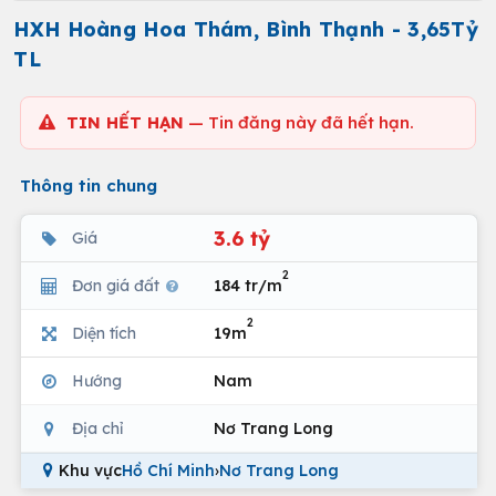
HXH Hoàng Hoa Thám, Bình Thạnh - 3,65Tỷ
TL
TIN HẾT HẠN
— Tin đăng này đã hết hạn.
Thông tin chung
3.6 tỷ
Giá
2
Đơn giá đất
184 tr/m
2
Diện tích
19m
Hướng
Nam
Địa chỉ
Nơ Trang Long
Khu vực
Hồ Chí Minh
›
Nơ Trang Long