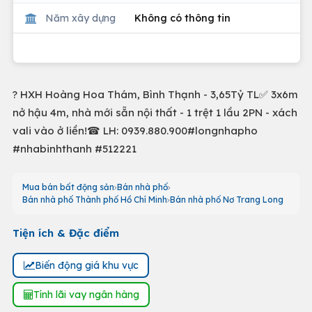
Năm xây dựng
Không có thông tin
? HXH Hoàng Hoa Thám, Bình Thạnh - 3,65Tỷ TL✅ 3x6m
nở hậu 4m, nhà mới sẵn nội thất - 1 trệt 1 lầu 2PN - xách
vali vào ở liền!☎ LH: 0939.880.900#longnhapho
#nhabinhthanh #512221
Mua bán bất động sản
Bán nhà phố
Bán nhà phố Thành phố Hồ Chí Minh
Bán nhà phố Nơ Trang Long
Tiện ích & Đặc điểm
Biến động giá khu vực
Tính lãi vay ngân hàng