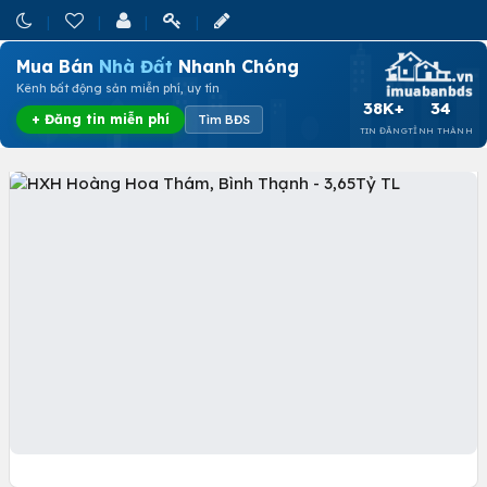
Mua Bán
Nhà Đất
Nhanh Chóng
Kênh bất động sản miễn phí, uy tín
38K+
34
+ Đăng tin miễn phí
Tìm BĐS
TIN ĐĂNG
TỈNH THÀNH