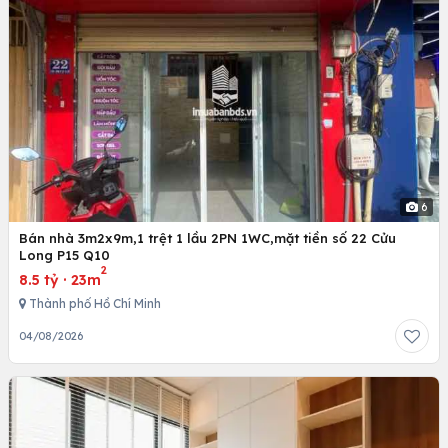
6
Bán nhà 3m2x9m,1 trệt 1 lầu 2PN 1WC,mặt tiền số 22 Cửu
Long P15 Q10
2
8.5 tỷ
·
23m
Thành phố Hồ Chí Minh
04/08/2026