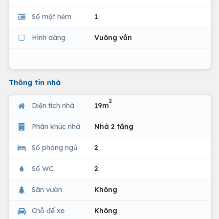
Số mặt hẻm
1
Hình dáng
Vuông vắn
Thông tin nhà
2
Diện tích nhà
19m
Phân khúc nhà
Nhà 2 tầng
Số phòng ngủ
2
Số WC
2
Sân vườn
Không
Chỗ để xe
Không