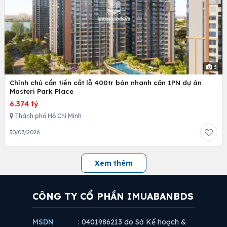
3
Chính chủ cần tiền cắt lỗ 400tr bán nhanh căn 1PN dự án
Masteri Park Place
6.374 tỷ
Thành phố Hồ Chí Minh
30/07/2026
Xem thêm
CÔNG TY CỔ PHẦN IMUABANBDS
MSDN
: 0401986213 do Sở Kế hoạch &