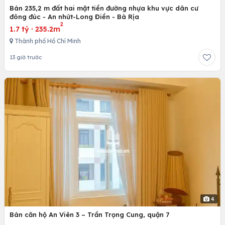
Bán 235,2 m đất hai mặt tiền đường nhựa khu vực dân cư
đông đúc - An nhứt-Long Điền - Bà Rịa
2
1.7 tỷ
·
235.2m
Thành phố Hồ Chí Minh
13 giờ trước
4
Bán căn hộ An Viên 3 – Trần Trọng Cung, quận 7