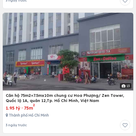
3 ngày trước
13
Căn hộ 75m2=7.5mx10m chung cư Hoa Phượng/ Zen Tower,
Quốc lộ 1A, quân 12,Tp. Hồ Chí Minh, Việt Nam
2
1.95 tỷ
·
75m
Thành phố Hồ Chí Minh
3 ngày trước