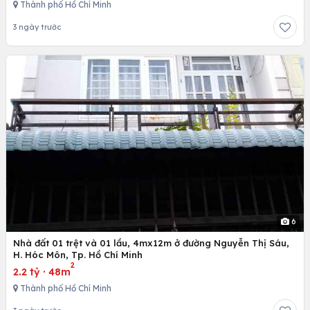
Thành phố Hồ Chí Minh
3 ngày trước
6
Nhà đất 01 trệt và 01 lầu, 4mx12m ở đường Nguyễn Thị Sáu,
H. Hóc Môn, Tp. Hồ Chí Minh
2
2.2 tỷ
·
48m
Thành phố Hồ Chí Minh