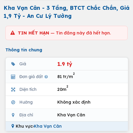
Kha Vạn Cân - 3 Tầng, BTCT Chắc Chắn, Giá
1,9 Tỷ - An Cư Lý Tưởng
TIN HẾT HẠN
— Tin đăng này đã hết hạn.
Thông tin chung
1.9 tỷ
Giá
2
Đơn giá đất
81 tr/m
2
Diện tích
20m
Hướng
Không xác định
Địa chỉ
Kha Vạn Cân
Khu vực
›
Kha Vạn Cân