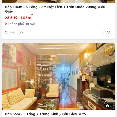
Bán 106m - 5 Tầng - 6m.Mặt Tiền. ( Trần Quốc Vượng )Cầu
Giấy
2
28.5 tỷ
·
106m
Thành phố Hà Nội
32 phút trước
1
Bán 56m - 5 Tầng. ( Trung Kính ) Cầu Giấy. ô tô