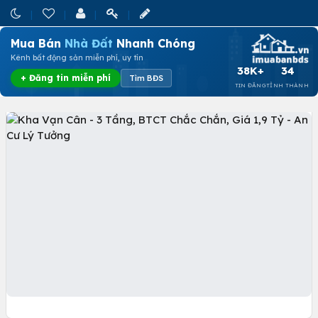
Mua Bán
Nhà Đất
Nhanh Chóng
Kênh bất động sản miễn phí, uy tín
38K+
34
+ Đăng tin miễn phí
Tìm BĐS
TIN ĐĂNG
TỈNH THÀNH