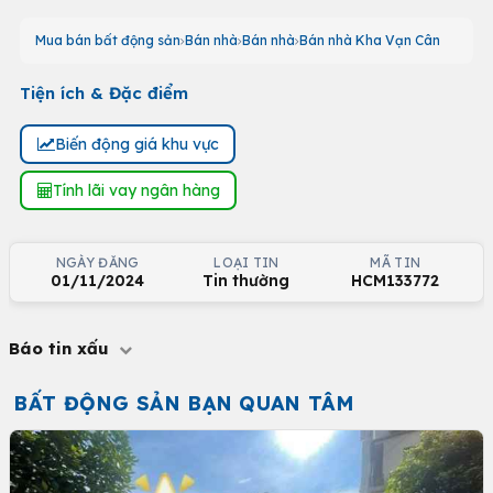
Mua bán bất động sản
Bán nhà
Bán nhà
Bán nhà Kha Vạn Cân
Tiện ích & Đặc điểm
Biến động giá khu vực
Tính lãi vay ngân hàng
NGÀY ĐĂNG
LOẠI TIN
MÃ TIN
01/11/2024
Tin thường
HCM133772
Báo tin xấu
BẤT ĐỘNG SẢN BẠN QUAN TÂM