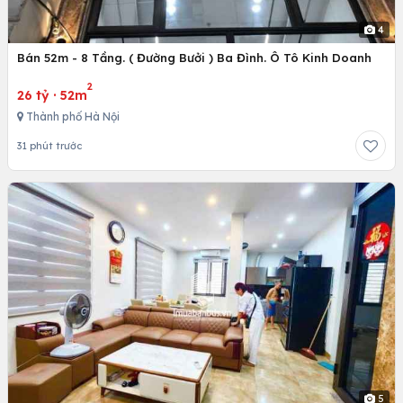
4
Bán 52m - 8 Tầng. ( Đường Bưởi ) Ba Đình. Ô Tô Kinh Doanh
2
26 tỷ
·
52m
Thành phố Hà Nội
31 phút trước
5