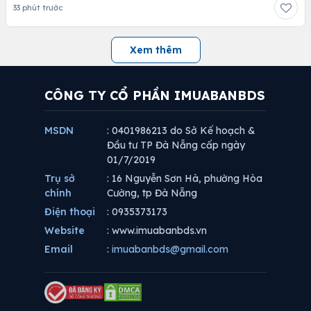
33 phút trước
Xem thêm
CÔNG TY CỔ PHẦN IMUABANBDS
MSDN
: 0401986213 do Sở Kế hoạch &
Đầu tư TP Đà Nẵng cấp ngày
01/7/2019
Trụ sở
: 16 Nguyễn Sơn Hà, phường Hòa
chính
Cường, tp Đà Nẵng
Điện thoại
: 0935373173
Website
: www.imuabanbds.vn
Email
:
imuabanbds@gmail.com