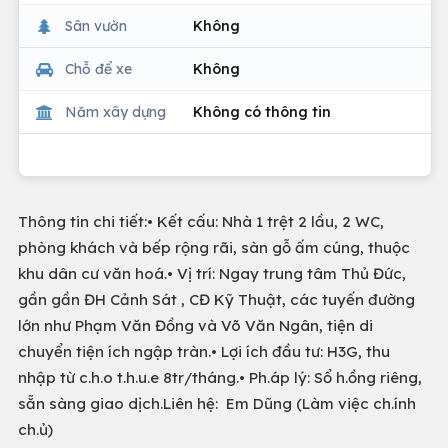
Sân vườn
Không
Chỗ để xe
Không
Năm xây dựng
Không có thông tin
Thông tin chi tiết:• Kết cấu: Nhà 1 trệt 2 lầu, 2 WC,
phòng khách và bếp rộng rãi, sàn gỗ ấm cúng, thuộc
khu dân cư văn hoá.• Vị trí: Ngay trung tâm Thủ Đức,
gần gần ĐH Cảnh Sát , CĐ Kỹ Thuật, các tuyến đường
lớn như Phạm Văn Đồng và Võ Văn Ngân, tiện di
chuyển tiện ích ngập tràn.• Lợi ích đầu tư: H3G, thu
nhập từ c.h.o t.h.u.e 8tr/tháng.• Ph.áp lý: Sổ h.ồng riêng,
sẵn sàng giao dịch.Liên hệ: Em Dũng (Làm việc ch.ính
ch.ủ)