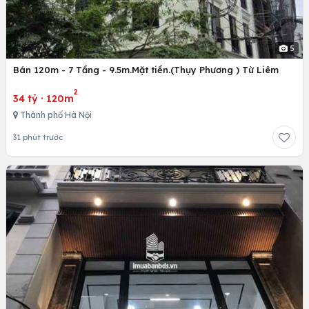
5
Bán 120m - 7 Tầng - 9.5m.Mặt tiền.(Thụy Phương ) Từ Liêm
2
34 tỷ
·
120m
Thành phố Hà Nội
31 phút trước