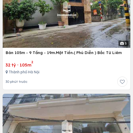
5
Bán 105m - 9 Tầng - 19m.Mặt Tiền.( Phú Diễn ) Bắc Từ Liêm
2
32 tỷ
·
105m
Thành phố Hà Nội
30 phút trước