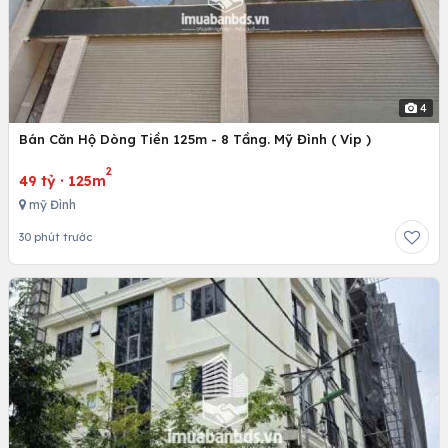
4
Bán Căn Hộ Dòng Tiền 125m - 8 Tầng. Mỹ Đình ( Vip )
2
49 tỷ
·
125m
mỹ Đình
30 phút trước