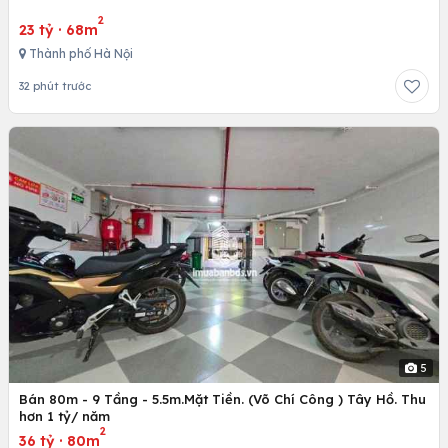
2
23 tỷ
·
68m
Thành phố Hà Nội
32 phút trước
5
Bán 80m - 9 Tầng - 5.5m.Mặt Tiền. (Võ Chí Công ) Tây Hồ. Thu
hơn 1 tỷ/ năm
2
36 tỷ
·
80m