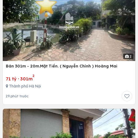
2
Bán 301m - 20m.Mặt Tiền. ( Nguyễn Chính ) Hoàng Mai
2
71 tỷ
·
301m
Thành phố Hà Nội
29 phút trước