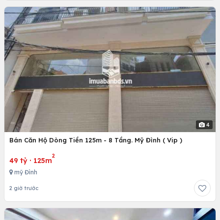
4
Bán Căn Hộ Dòng Tiền 125m - 8 Tầng. Mỹ Đình ( Vip )
2
49 tỷ
·
125m
mỹ Đình
2 giờ trước