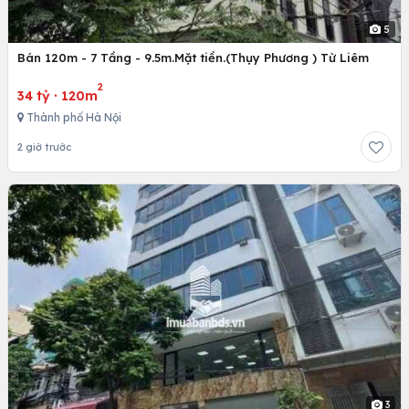
5
Bán 120m - 7 Tầng - 9.5m.Mặt tiền.(Thụy Phương ) Từ Liêm
2
34 tỷ
·
120m
Thành phố Hà Nội
2 giờ trước
3