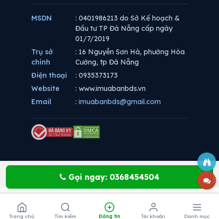
MSDN
: 0401986213 do Sở Kế hoạch &
Đầu tư TP Đà Nẵng cấp ngày
01/7/2019
Trụ sở
: 16 Nguyễn Sơn Hà, phường Hòa
chính
Cường, tp Đà Nẵng
Điện thoại
: 0935373173
Website
: www.imuabanbds.vn
Email
:
imuabanbds@gmail.com
Gọi ngay: 0368454504
Trang chủ
Tìm kiếm
Đăng tin
Tài khoản
Danh mục