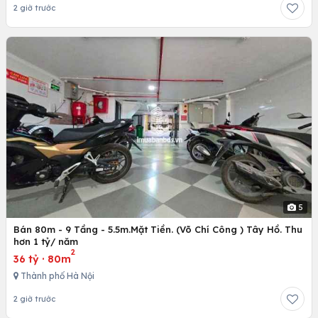
2 giờ trước
5
Bán 80m - 9 Tầng - 5.5m.Mặt Tiền. (Võ Chí Công ) Tây Hồ. Thu
hơn 1 tỷ/ năm
2
36 tỷ
·
80m
Thành phố Hà Nội
2 giờ trước