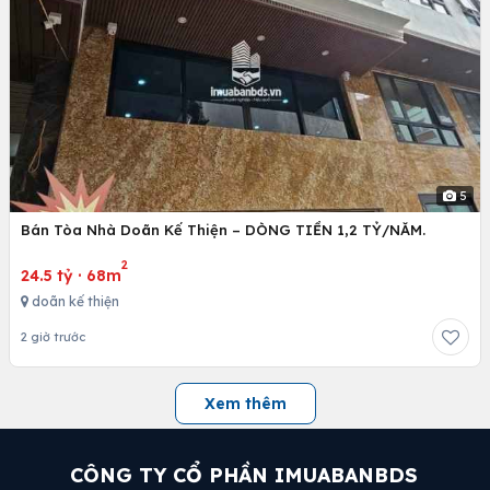
5
Bán Tòa Nhà Doãn Kế Thiện – DÒNG TIỀN 1,2 TỶ/NĂM.
2
24.5 tỷ
·
68m
doãn kế thiện
2 giờ trước
Xem thêm
CÔNG TY CỔ PHẦN IMUABANBDS