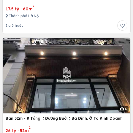
2
17.5 tỷ
·
60m
Thành phố Hà Nội
2 giờ trước
4
Bán 52m - 8 Tầng. ( Đường Bưởi ) Ba Đình. Ô Tô Kinh Doanh
2
26 tỷ
·
52m