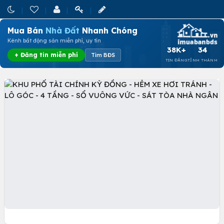
Mua Bán
Nhà Đất
Nhanh Chóng
Kênh bất động sản miễn phí, uy tín
38K+
34
+ Đăng tin miễn phí
Tìm BĐS
TIN ĐĂNG
TỈNH THÀNH