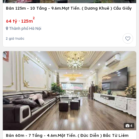
Bán 125m - 10 Tầng - 9.6m.Mạt Tiền. ( Dương Khuê ) Cầu Giấy
2
64 tỷ
·
125m
Thành phố Hà Nội
2 giờ trước
4
Bán 60m - 7 Tầng - 4.6m.Mặt Tiền. ( Đức Diễn ) Bắc Từ Liêm