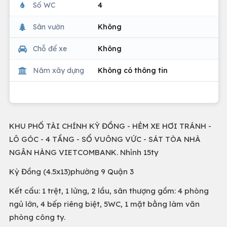
Số WC
4
Sân vườn
Không
Chỗ để xe
Không
Năm xây dựng
Không có thông tin
KHU PHỐ TÀI CHÍNH KỲ ĐỒNG - HẺM XE HƠI TRÁNH -
LÔ GÓC - 4 TẦNG - SỔ VUÔNG VỨC - SÁT TÒA NHÀ
NGÂN HÀNG VIETCOMBANK. Nhỉnh 15ty
Kỳ Đồng (4.5x13)phường 9 Quận 3
Kết cấu: 1 trệt, 1 lửng, 2 lầu, sân thượng gồm: 4 phòng
ngủ lớn, 4 bếp riêng biệt, 5WC, 1 mặt bằng làm văn
phòng công ty.