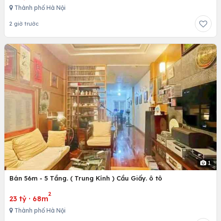
Thành phố Hà Nội
2 giờ trước
1
Bán 56m - 5 Tầng. ( Trung Kính ) Cầu Giấy. ô tô
2
23 tỷ
·
68m
Thành phố Hà Nội