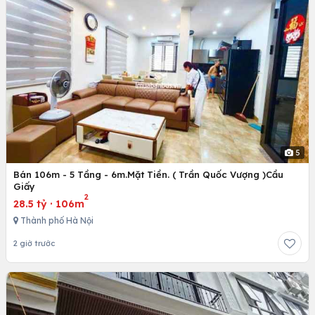
5
Bán 106m - 5 Tầng - 6m.Mặt Tiền. ( Trần Quốc Vượng )Cầu
Giấy
2
28.5 tỷ
·
106m
Thành phố Hà Nội
2 giờ trước