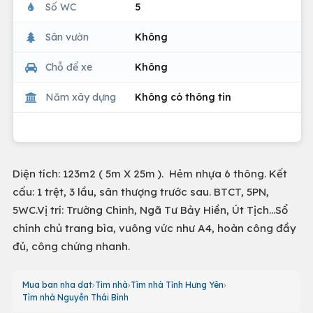
Số WC
5
Sân vườn
Không
Chỗ để xe
Không
Năm xây dựng
Không có thông tin
Diện tích: 123m2 ( 5m X 25m ). Hẻm nhựa 6 thông. Kết
cấu: 1 trệt, 3 lầu, sân thượng trước sau. BTCT, 5PN,
5WC.Vị trí: Trường Chinh, Ngã Tư Bảy Hiền, Út Tịch...Sổ
chính chủ trang bìa, vuông vức như A4, hoàn công đầy
đủ, công chứng nhanh.
Mua ban nha dat
Tìm nhà
Tìm nhà Tỉnh Hưng Yên
Tìm nhà Nguyễn Thái Bình