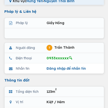
Khu vực
Hưng Yên
›
Nguyễn Thái Bình
Pháp lý & Liên hệ
Pháp lý
Giấy Hồng
Trần Thành
Người đăng
T
0933xxxxxx🔍
Điện thoại
Nhắn tin
Đăng nhập để nhắn tin
Thông tin đất
2
Tổng diện tích
123m
Vị trí
Kiệt / Hẻm