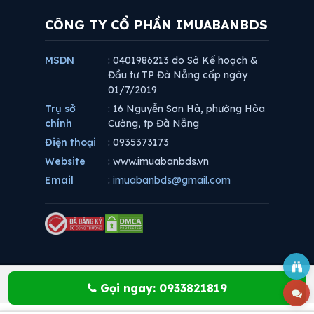
CÔNG TY CỔ PHẦN IMUABANBDS
MSDN
: 0401986213 do Sở Kế hoạch &
Đầu tư TP Đà Nẵng cấp ngày
01/7/2019
Trụ sở
: 16 Nguyễn Sơn Hà, phường Hòa
chính
Cường, tp Đà Nẵng
Điện thoại
: 0935373173
Website
: www.imuabanbds.vn
Email
:
imuabanbds@gmail.com
Gọi ngay: 0933821819