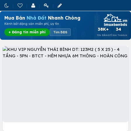
Mua Bán
Nhà Đất
Nhanh Chóng
Kênh bất động sản miễn phí, uy tín
38K+
34
+ Đăng tin miễn phí
Tìm BĐS
TIN ĐĂNG
TỈNH THÀNH