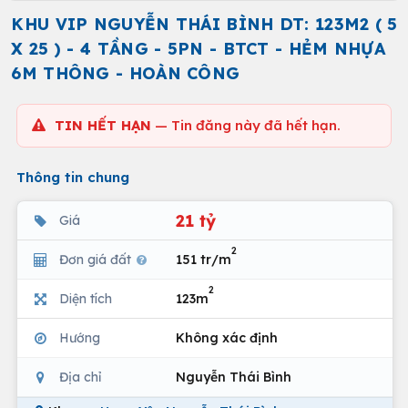
KHU VIP NGUYỄN THÁI BÌNH DT: 123M2 ( 5
X 25 ) - 4 TẦNG - 5PN - BTCT - HẺM NHỰA
6M THÔNG - HOÀN CÔNG
TIN HẾT HẠN
— Tin đăng này đã hết hạn.
Thông tin chung
21 tỷ
Giá
2
Đơn giá đất
151 tr/m
2
Diện tích
123m
Hướng
Không xác định
Địa chỉ
Nguyễn Thái Bình