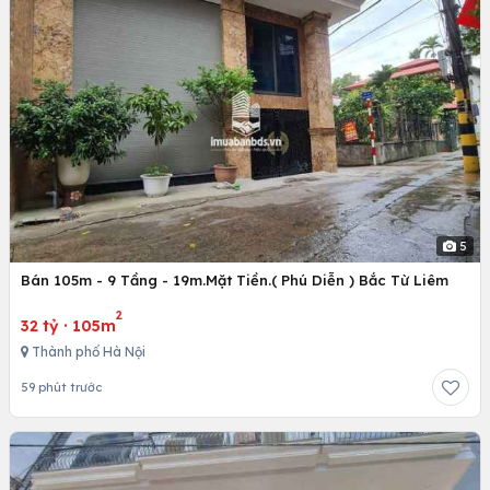
5
Bán 105m - 9 Tầng - 19m.Mặt Tiền.( Phú Diễn ) Bắc Từ Liêm
2
32 tỷ
·
105m
Thành phố Hà Nội
59 phút trước