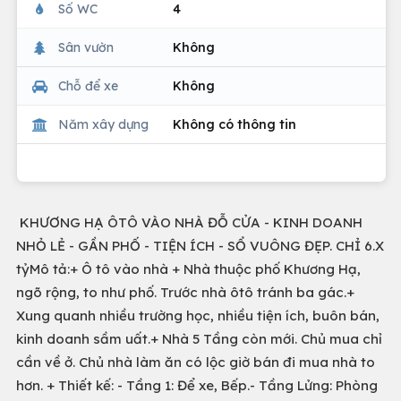
Số WC
4
Sân vườn
Không
Chỗ để xe
Không
Năm xây dựng
Không có thông tin
KHƯƠNG HẠ ÔTÔ VÀO NHÀ ĐỖ CỬA - KINH DOANH
NHỎ LẺ - GẦN PHỐ - TIỆN ÍCH - SỔ VUÔNG ĐẸP. CHỈ 6.X
tỷMô tả:+ Ô tô vào nhà + Nhà thuộc phố Khương Hạ,
ngõ rộng, to như phố. Trước nhà ôtô tránh ba gác.+
Xung quanh nhiều trường học, nhiều tiện ích, buôn bán,
kinh doanh sầm uất.+ Nhà 5 Tầng còn mới. Chủ mua chỉ
cần về ở. Chủ nhà làm ăn có lộc giờ bán đi mua nhà to
hơn. + Thiết kế: - Tầng 1: Để xe, Bếp.- Tầng Lửng: Phòng