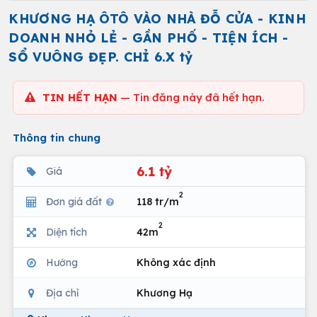
KHƯƠNG HẠ ÔTÔ VÀO NHÀ ĐỖ CỬA - KINH
DOANH NHỎ LẺ - GẦN PHỐ - TIỆN ÍCH -
SỔ VUÔNG ĐẸP. CHỈ 6.X tỷ
TIN HẾT HẠN
— Tin đăng này đã hết hạn.
Thông tin chung
6.1 tỷ
Giá
2
Đơn giá đất
118 tr/m
2
Diện tích
42m
Hướng
Không xác định
Địa chỉ
Khương Hạ