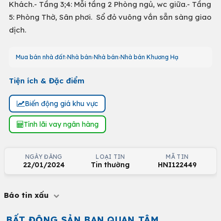
Khách.- Tầng 3;4: Mỗi tầng 2 Phòng ngủ, wc giữa.- Tầng
5: Phòng Thờ, Sân phơi. Sổ đỏ vuông vắn sẵn sàng giao
dịch.
Mua bán nhà đất
Nhà bán
Nhà bán
Nhà bán Khương Hạ
Tiện ích & Đặc điểm
Biến động giá khu vực
Tính lãi vay ngân hàng
NGÀY ĐĂNG
LOẠI TIN
MÃ TIN
22/01/2024
Tin thường
HNI122449
Báo tin xấu
BẤT ĐỘNG SẢN BẠN QUAN TÂM