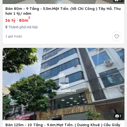
Bán 80m - 9 Tầng - 5.5m.Mặt Tiền. (Võ Chí Công ) Tây Hồ. Thu
hơn 1 tỷ/ năm
2
36 tỷ
·
80m
Thành phố Hà Nội
1 giờ trước
3
Bán 125m - 10 Tầng - 9.6m.Mạt Tiền. ( Dương Khuê ) Cầu Giấy