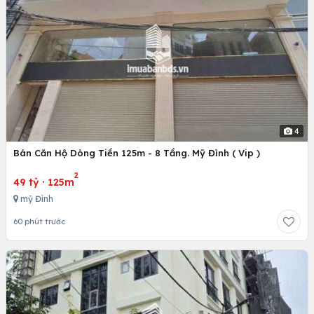
4
Bán Căn Hộ Dòng Tiền 125m - 8 Tầng. Mỹ Đình ( Vip )
2
49 tỷ
·
125m
mỹ Đình
60 phút trước