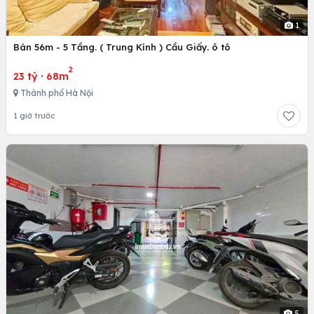
1
Bán 56m - 5 Tầng. ( Trung Kính ) Cầu Giấy. ô tô
2
23 tỷ
·
68m
Thành phố Hà Nội
1 giờ trước
5