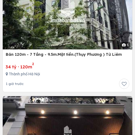
5
Bán 120m - 7 Tầng - 9.5m.Mặt tiền.(Thụy Phương ) Từ Liêm
2
34 tỷ
·
120m
Thành phố Hà Nội
1 giờ trước