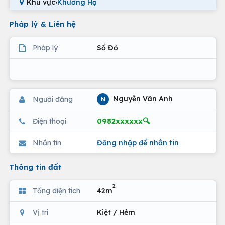
Khu vực
›
Khương Hạ
Pháp lý & Liên hệ
Pháp lý
Sổ Đỏ
Nguyễn Vân Anh
Người đăng
N
0982xxxxxx🔍
Điện thoại
Nhắn tin
Đăng nhập để nhắn tin
Thông tin đất
2
Tổng diện tích
42m
Vị trí
Kiệt / Hẻm