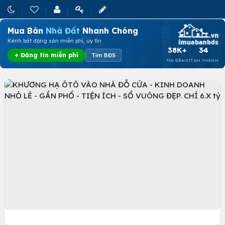
Mua Bán
Nhà Đất
Nhanh Chóng
Kênh bất động sản miễn phí, uy tín
38K+
34
+ Đăng tin miễn phí
Tìm BĐS
TIN ĐĂNG
TỈNH THÀNH