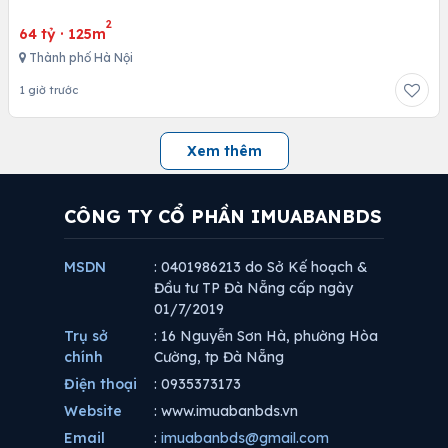
2
64 tỷ
·
125m
Thành phố Hà Nội
1 giờ trước
Xem thêm
CÔNG TY CỔ PHẦN IMUABANBDS
MSDN
: 0401986213 do Sở Kế hoạch &
Đầu tư TP Đà Nẵng cấp ngày
01/7/2019
Trụ sở
: 16 Nguyễn Sơn Hà, phường Hòa
chính
Cường, tp Đà Nẵng
Điện thoại
: 0935373173
Website
: www.imuabanbds.vn
Email
:
imuabanbds@gmail.com