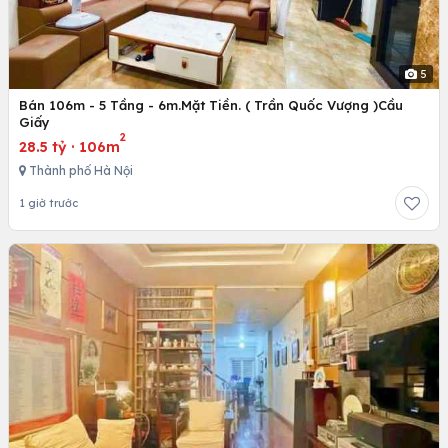
5
Bán 106m - 5 Tầng - 6m.Mặt Tiền. ( Trần Quốc Vượng )Cầu
Giấy
2
28.5 tỷ
·
106m
Thành phố Hà Nội
1 giờ trước