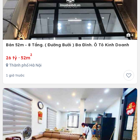
4
Bán 52m - 8 Tầng. ( Đường Bưởi ) Ba Đình. Ô Tô Kinh Doanh
2
26 tỷ
·
52m
Thành phố Hà Nội
1 giờ trước