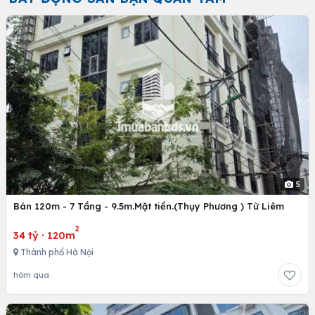
5
Bán 120m - 7 Tầng - 9.5m.Mặt tiền.(Thụy Phương ) Từ Liêm
2
34 tỷ
·
120m
Thành phố Hà Nội
hôm qua