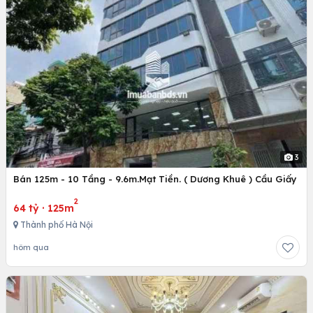
3
Bán 125m - 10 Tầng - 9.6m.Mạt Tiền. ( Dương Khuê ) Cầu Giấy
2
64 tỷ
·
125m
Thành phố Hà Nội
hôm qua