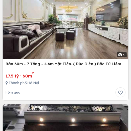
4
Bán 60m - 7 Tầng - 4.6m.Mặt Tiền. ( Đức Diễn ) Bắc Từ Liêm
2
17.5 tỷ
·
60m
Thành phố Hà Nội
hôm qua