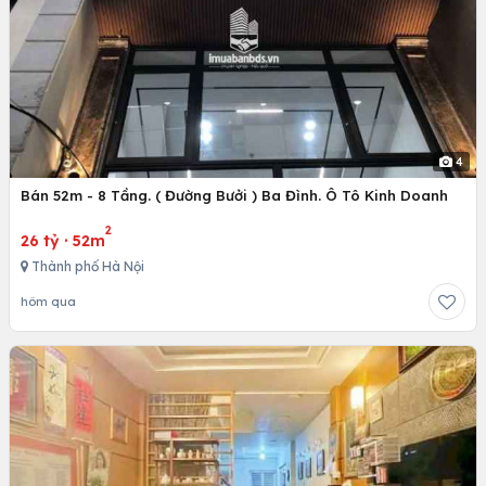
4
Bán 52m - 8 Tầng. ( Đường Bưởi ) Ba Đình. Ô Tô Kinh Doanh
2
26 tỷ
·
52m
Thành phố Hà Nội
hôm qua