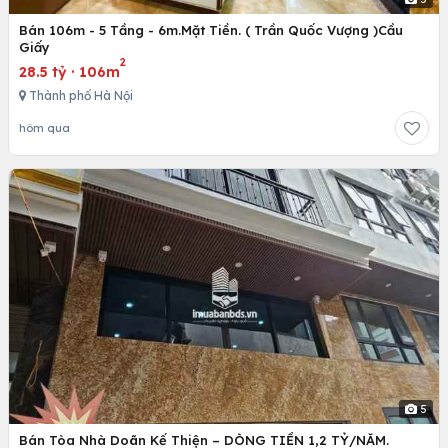
Bán 106m - 5 Tầng - 6m.Mặt Tiền. ( Trần Quốc Vượng )Cầu
Giấy
2
28.5 tỷ
·
106m
Thành phố Hà Nội
hôm qua
5
Bán Tòa Nhà Doãn Kế Thiện – DÒNG TIỀN 1,2 TỶ/NĂM.