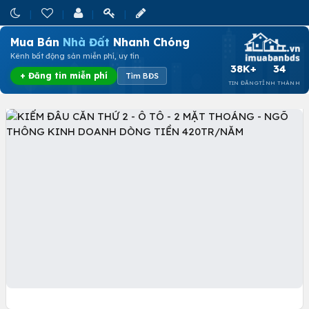
Mua Bán
Nhà Đất
Nhanh Chóng
Kênh bất động sản miễn phí, uy tín
38K+
34
+ Đăng tin miễn phí
Tìm BĐS
TIN ĐĂNG
TỈNH THÀNH