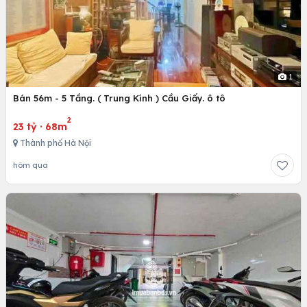
1
Bán 56m - 5 Tầng. ( Trung Kính ) Cầu Giấy. ô tô
2
23 tỷ
·
68m
Thành phố Hà Nội
hôm qua