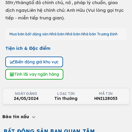
35tr/thángSổ đỏ chính chủ, nở , pháp lý chuẩn, giao
dịch ngayLiên hệ chính chủ: Anh Hữu (Vui lòng gọi trực
tiếp - miễn tiếp trung gian).
Mua bán bất động sản
Nhà bán
Nhà bán
Nhà bán Trương Định
Tiện ích & Đặc điểm
Biến động giá khu vực
Tính lãi vay ngân hàng
NGÀY ĐĂNG
LOẠI TIN
MÃ TIN
24/05/2024
Tin thường
HNI128053
Báo tin xấu
BẤT ĐỘNG SẢN BẠN QUAN TÂM