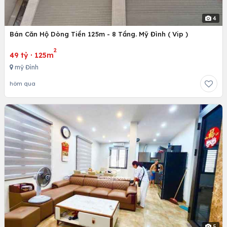
4
Bán Căn Hộ Dòng Tiền 125m - 8 Tầng. Mỹ Đình ( Vip )
2
49 tỷ
·
125m
mỹ Đình
hôm qua
5