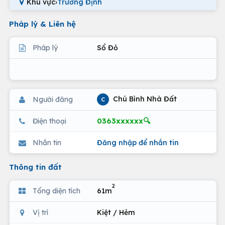
Khu vực
›
Trương Định
Pháp lý & Liên hệ
Pháp lý
Sổ Đỏ
Chú Bình Nhà Đất
Người đăng
C
0363xxxxxx🔍
Điện thoại
Nhắn tin
Đăng nhập để nhắn tin
Thông tin đất
2
Tổng diện tích
61m
Vị trí
Kiệt / Hẻm