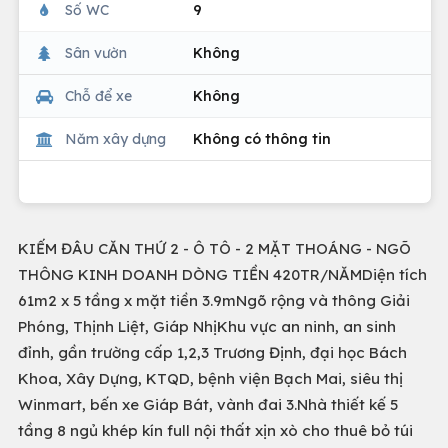
Số WC
9
Sân vườn
Không
Chỗ để xe
Không
Năm xây dựng
Không có thông tin
KIẾM ĐÂU CĂN THỨ 2 - Ô TÔ - 2 MẶT THOÁNG - NGÕ
THÔNG KINH DOANH DÒNG TIỀN 420TR/NĂMDiện tích
61m2 x 5 tầng x mặt tiền 3.9mNgõ rộng và thông Giải
Phóng, Thịnh Liệt, Giáp NhịKhu vực an ninh, an sinh
đỉnh, gần trường cấp 1,2,3 Trương Định, đại học Bách
Khoa, Xây Dựng, KTQD, bệnh viện Bạch Mai, siêu thị
Winmart, bến xe Giáp Bát, vành đai 3.Nhà thiết kế 5
tầng 8 ngủ khép kín full nội thất xịn xò cho thuê bỏ túi