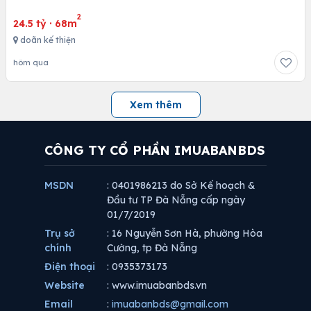
2
24.5 tỷ
·
68m
doãn kế thiện
hôm qua
Xem thêm
CÔNG TY CỔ PHẦN IMUABANBDS
MSDN
: 0401986213 do Sở Kế hoạch &
Đầu tư TP Đà Nẵng cấp ngày
01/7/2019
Trụ sở
: 16 Nguyễn Sơn Hà, phường Hòa
chính
Cường, tp Đà Nẵng
Điện thoại
: 0935373173
Website
: www.imuabanbds.vn
Email
:
imuabanbds@gmail.com