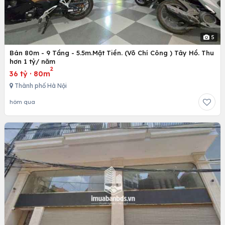
5
Bán 80m - 9 Tầng - 5.5m.Mặt Tiền. (Võ Chí Công ) Tây Hồ. Thu
hơn 1 tỷ/ năm
2
36 tỷ
·
80m
Thành phố Hà Nội
hôm qua