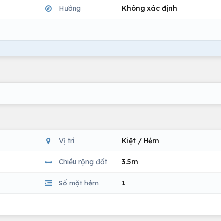
Hướng
Không xác định
Vị trí
Kiệt / Hẻm
Chiều rộng đất
3.5m
Số mặt hẻm
1