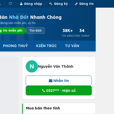
Đăng nhập
Đăng ký
Đăng tin
Bán
Nhà Đất
Nhanh Chóng
động sản miễn phí, uy tín
38K+
34
g tin miễn phí
Tìm BĐS
TIN ĐĂNG
TỈNH THÀNH
PHONG THUỶ
KIẾN TRÚC
TƯ VẤN
N
Nguyễn Văn Thành
Nhắn tin
0327*** · Hiện số
Mua bán theo tỉnh