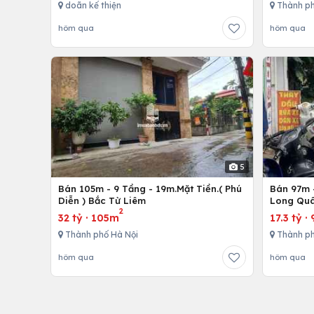
doãn kế thiện
Thành ph
hôm qua
hôm qua
5
Bán 105m - 9 Tầng - 19m.Mặt Tiền.( Phú
Bán 97m -
Diễn ) Bắc Từ Liêm
Long Quâ
2
32 tỷ
·
105m
17.3 tỷ
·
Thành phố Hà Nội
Thành ph
hôm qua
hôm qua