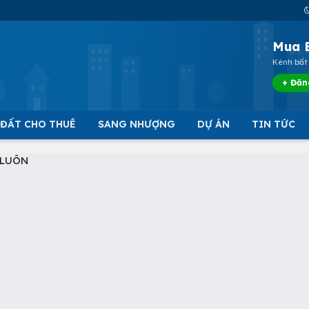
Mua 
Kênh bất 
+ Đăn
 ĐẤT CHO THUÊ
SANG NHƯỢNG
DỰ ÁN
TIN TỨC