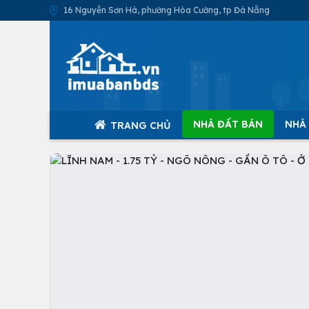
16 Nguyễn Sơn Hà, phường Hòa Cường, tp Đà Nẵng
NHÀ ĐẤT BÁN
NHÀ
TRANG CHỦ