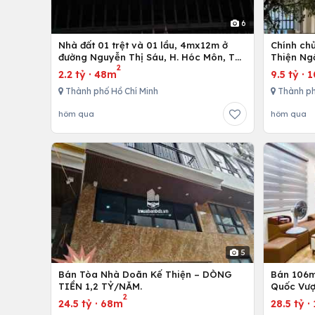
6
Nhà đất 01 trệt và 01 lầu, 4mx12m ở
Chính ch
đường Nguyễn Thị Sáu, H. Hóc Môn, Tp.
Thiện Ng
2
Hồ Chí Minh
2.2 tỷ
·
48m
9.5 tỷ
·
1
Thành phố Hồ Chí Minh
Thành p
hôm qua
hôm qua
5
Bán Tòa Nhà Doãn Kế Thiện – DÒNG
Bán 106m 
TIỀN 1,2 TỶ/NĂM.
Quốc Vượ
2
24.5 tỷ
·
68m
28.5 tỷ
·