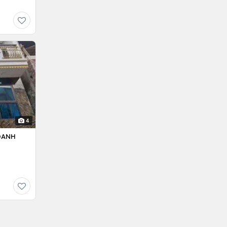
4
OANH