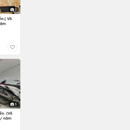
5
n.( Võ
Năm
5
ền. (Võ
ỷ/ năm