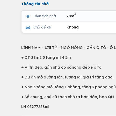
Thông tin nhà
2
Diện tích nhà
28m
Chỗ để xe
Không
LĨNH NAM - 1.75 TỶ - NGÕ NÔNG - GẦN Ô TÔ - Ở
+ DT 28m2 5 tầng mt 4.5m
+ Vị trí đẹp, gần nhà có sẩnộng để xe ô tô
+ Dự án mở đường lớn, tương lai giá trị tăng cao
+ Nhà 5 tầng mỗi tầng 1 phòng, tổng 3 phòng ngủ
+ Sổ chung, chủ cũ tách nhỏ ra bán dần, bao QH
LH 0327723866