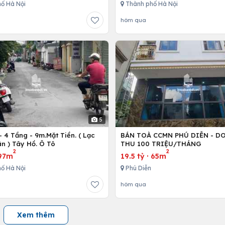
ố Hà Nội
Thành phố Hà Nội
hôm qua
5
 4 Tầng - 9m.Mặt Tiền. ( Lạc
BÁN TOÀ CCMN PHÚ DIỄN - D
n ) Tây Hồ. Ô Tô
THU 100 TRIỆU/THÁNG
2
2
97m
19.5 tỷ
·
65m
ố Hà Nội
Phú Diễn
hôm qua
Xem thêm