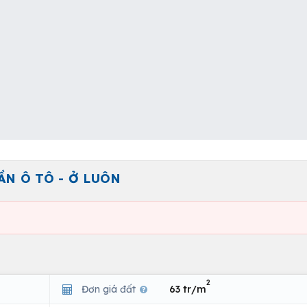
ẦN Ô TÔ - Ở LUÔN
2
Đơn giá đất
63 tr/m