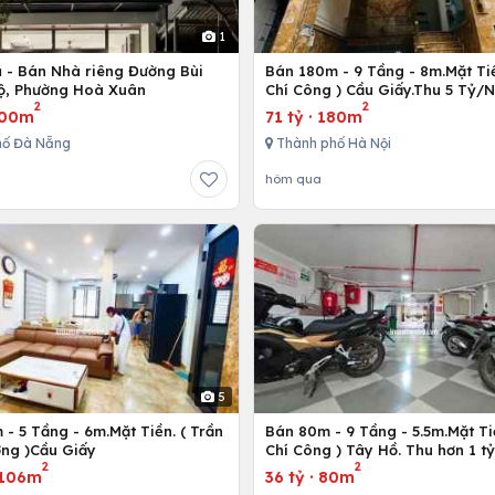
1
ủ - Bán Nhà riêng Đường Bùi
Bán 180m - 9 Tầng - 8m.Mặt Tiề
ộ, Phường Hoà Xuân
Chí Công ) Cầu Giấy.Thu 5 Tỷ/
2
2
00m
71 tỷ
·
180m
hố Đà Nẵng
Thành phố Hà Nội
hôm qua
5
- 5 Tầng - 6m.Mặt Tiền. ( Trần
Bán 80m - 9 Tầng - 5.5m.Mặt Ti
ng )Cầu Giấy
Chí Công ) Tây Hồ. Thu hơn 1 t
2
2
106m
36 tỷ
·
80m