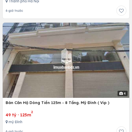
Thành phố Hà Nội
6 giờ trước
4
Bán Căn Hộ Dòng Tiền 125m - 8 Tầng. Mỹ Đình ( Vip )
2
49 tỷ
·
125m
mỹ Đình
6 giờ trước