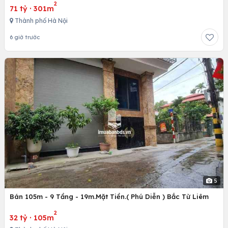
2
71 tỷ
·
301m
Thành phố Hà Nội
6 giờ trước
5
Bán 105m - 9 Tầng - 19m.Mặt Tiền.( Phú Diễn ) Bắc Từ Liêm
2
32 tỷ
·
105m