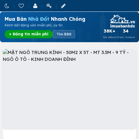
Mua Bán
Nhà Đất
Nhanh Chóng
Kênh bất động sản miễn phí, uy tín
38K+
34
+ Đăng tin miễn phí
Tìm BĐS
TIN ĐĂNG
TỈNH THÀNH