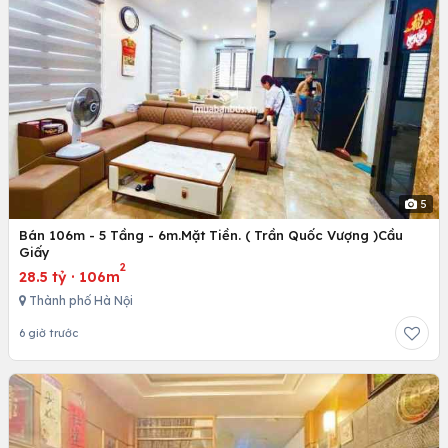
5
Bán 106m - 5 Tầng - 6m.Mặt Tiền. ( Trần Quốc Vượng )Cầu
Giấy
2
28.5 tỷ
·
106m
Thành phố Hà Nội
6 giờ trước