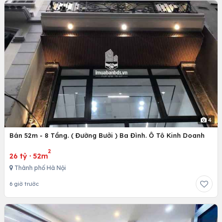
4
Bán 52m - 8 Tầng. ( Đường Bưởi ) Ba Đình. Ô Tô Kinh Doanh
2
26 tỷ
·
52m
Thành phố Hà Nội
6 giờ trước