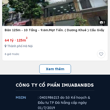
3
Bán 125m - 10 Tầng - 9.6m.Mạt Tiền. ( Dương Khuê ) Cầu Giấy
2
64 tỷ
·
125m
Thành phố Hà Nội
6 giờ trước
Xem thêm
CÔNG TY CỔ PHẦN IMUABANBDS
MSDN
: 0401986213 do Sở Kế hoạch &
Đầu tư TP Đà Nẵng cấp ngày
01/7/2019