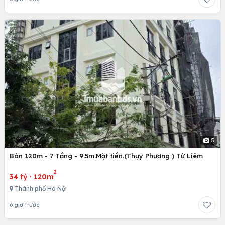
5
Bán 120m - 7 Tầng - 9.5m.Mặt tiền.(Thụy Phương ) Từ Liêm
2
34 tỷ
·
120m
Thành phố Hà Nội
6 giờ trước