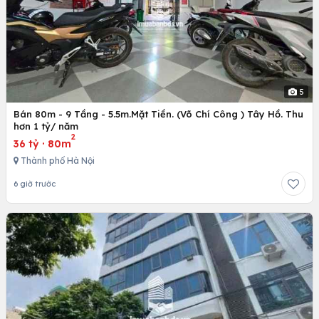
5
Bán 80m - 9 Tầng - 5.5m.Mặt Tiền. (Võ Chí Công ) Tây Hồ. Thu
hơn 1 tỷ/ năm
2
36 tỷ
·
80m
Thành phố Hà Nội
6 giờ trước