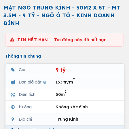
MẶT NGÕ TRUNG KÍNH - 50M2 X 5T - MT
3.5M - 9 TỶ - NGÕ Ô TÔ - KINH DOANH
ĐỈNH
TIN HẾT HẠN
— Tin đăng này đã hết hạn.
Thông tin chung
9 tỷ
Giá
2
Đơn giá đất
153 tr/m
2
Diện tích
50m
Hướng
Không xác định
Địa chỉ
Trung Kính