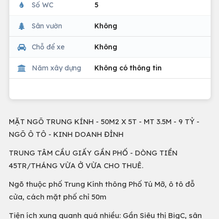
Số WC
5
Sân vườn
Không
Chỗ để xe
Không
Năm xây dựng
Không có thông tin
MẶT NGÕ TRUNG KÍNH - 50M2 X 5T - MT 3.5M - 9 TỶ -
NGÕ Ô TÔ - KINH DOANH ĐỈNH
TRUNG TÂM CẦU GIẤY GẦN PHỐ - DÒNG TIỀN
45TR/THÁNG VỪA Ở VỪA CHO THUÊ.
Ngõ thuộc phố Trung Kính thông Phố Tú Mỡ, ô tô đỗ
cửa, cách mặt phố chỉ 50m
Tiện ích xung quanh quá nhiều: Gần Siêu thị BigC, sân