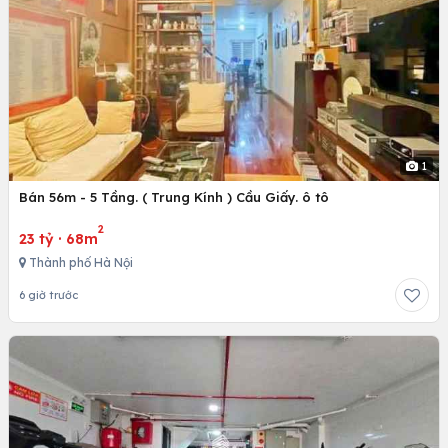
1
Bán 56m - 5 Tầng. ( Trung Kính ) Cầu Giấy. ô tô
2
23 tỷ
·
68m
Thành phố Hà Nội
6 giờ trước