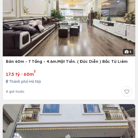
4
Bán 60m - 7 Tầng - 4.6m.Mặt Tiền. ( Đức Diễn ) Bắc Từ Liêm
2
17.5 tỷ
·
60m
Thành phố Hà Nội
4 giờ trước