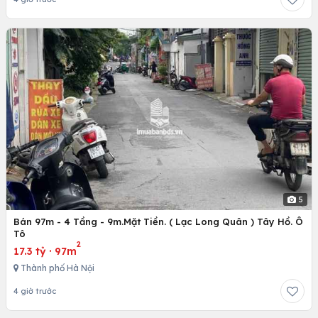
5
Bán 97m - 4 Tầng - 9m.Mặt Tiền. ( Lạc Long Quân ) Tây Hồ. Ô
Tô
2
17.3 tỷ
·
97m
Thành phố Hà Nội
4 giờ trước