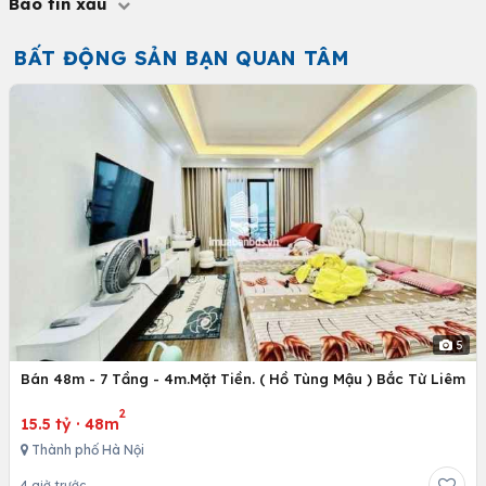
Báo tin xấu
BẤT ĐỘNG SẢN BẠN QUAN TÂM
5
Bán 48m - 7 Tầng - 4m.Mặt Tiền. ( Hồ Tùng Mậu ) Bắc Từ Liêm
2
15.5 tỷ
·
48m
Thành phố Hà Nội
4 giờ trước