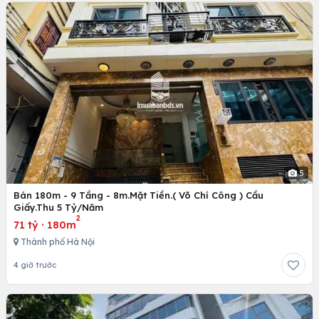
5
Bán 180m - 9 Tầng - 8m.Mặt Tiền.( Võ Chí Công ) Cầu
Giấy.Thu 5 Tỷ/Năm
2
71 tỷ
·
180m
Thành phố Hà Nội
4 giờ trước