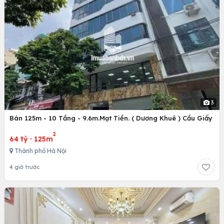
3
Bán 125m - 10 Tầng - 9.6m.Mạt Tiền. ( Dương Khuê ) Cầu Giấy
2
64 tỷ
·
125m
Thành phố Hà Nội
4 giờ trước