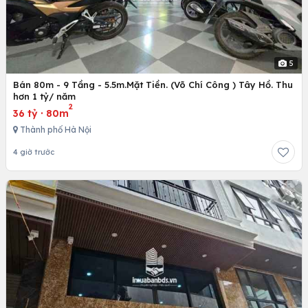
5
Bán 80m - 9 Tầng - 5.5m.Mặt Tiền. (Võ Chí Công ) Tây Hồ. Thu
hơn 1 tỷ/ năm
2
36 tỷ
·
80m
Thành phố Hà Nội
4 giờ trước