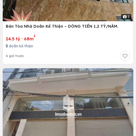
5
Bán Tòa Nhà Doãn Kế Thiện – DÒNG TIỀN 1,2 TỶ/NĂM.
2
24.5 tỷ
·
68m
doãn kế thiện
4 giờ trước