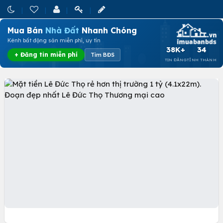
Mua Bán
Nhà Đất
Nhanh Chóng
Kênh bất động sản miễn phí, uy tín
38K+
34
+ Đăng tin miễn phí
Tìm BĐS
TIN ĐĂNG
TỈNH THÀNH