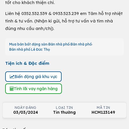
tốt cho khách thiện chí.
Liên hệ 0352.532.539 & 0933.523.239 em Tâm hỗ trợ nhiệt
tình & tư vấn. (Nhận kí gửi, hỗ trợ tư vấn và tìm nhà
đúng nhu cầu anh/chị).
Mua bán bất động sản
Bán nhà phố
Bán nhà phố
Bán nhà phố Lê Đức Thọ
Tiện ích & Đặc điểm
Biến động giá khu vực
Tính lãi vay ngân hàng
NGÀY ĐĂNG
LOẠI TIN
MÃ TIN
03/03/2024
Tin thường
HCM123149