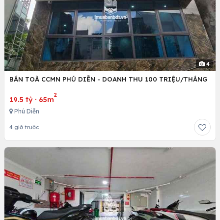
4
BÁN TOÀ CCMN PHÚ DIỄN - DOANH THU 100 TRIỆU/THÁNG
2
19.5 tỷ
·
65m
Phú Diễn
4 giờ trước