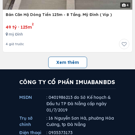
4
Bán Căn Hộ Dòng Tiền 125m - 8 Tầng. Mỹ Đình ( Vip )
2
49 tỷ
·
125m
mỹ Đình
4 giờ trước
Xem thêm
CÔNG TY CỔ PHẦN IMUABANBDS
MSDN
: 0401986213 do Sở Kế hoạch &
Đầu tư TP Đà Nẵng cấp ngày
01/7/2019
Trụ sở
: 16 Nguyễn Sơn Hà, phường Hòa
chính
Cường, tp Đà Nẵng
Điện thoại
: 0935373173