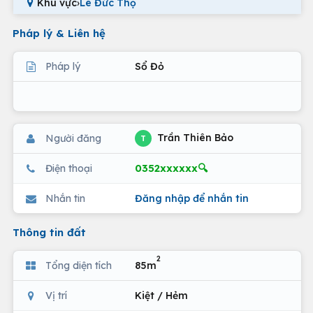
Khu vực
›
Lê Đức Thọ
Pháp lý & Liên hệ
Pháp lý
Sổ Đỏ
Trần Thiên Bảo
Người đăng
T
0352xxxxxx🔍
Điện thoại
Nhắn tin
Đăng nhập để nhắn tin
Thông tin đất
2
Tổng diện tích
85m
Vị trí
Kiệt / Hẻm