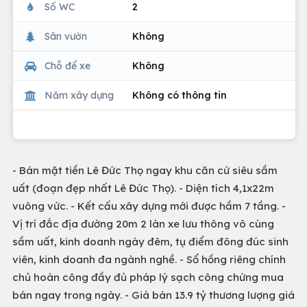
Số WC
2
Sân vườn
Không
Chỗ để xe
Không
Năm xây dựng
Không có thông tin
- Bán mặt tiền Lê Đức Thọ ngay khu căn cứ siêu sầm
uất (đoạn đẹp nhất Lê Đức Thọ). - Diện tích 4,1x22m
vuông vức. - Kết cấu xây dựng mới được hầm 7 tầng. -
Vị trí đắc địa đường 20m 2 làn xe lưu thông vô cùng
sầm uất, kinh doanh ngày đêm, tụ điểm đông đúc sinh
viên, kinh doanh đa ngành nghề. - Sổ hồng riêng chính
chủ hoàn công đầy đủ pháp lý sạch công chứng mua
bán ngay trong ngày. - Giá bán 13.9 tỷ thương lượng giá