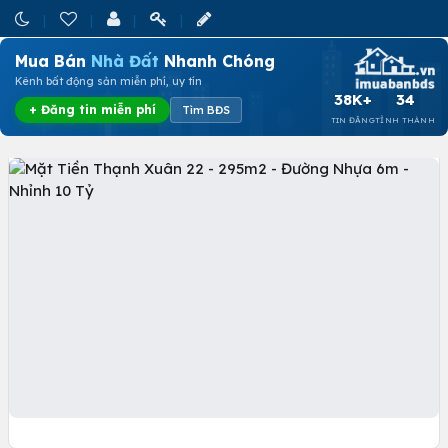
Mua Bán
Nhà Đất
Nhanh Chóng
Kênh bất động sản miễn phí, uy tín
38K+
34
+ Đăng tin miễn phí
Tìm BĐS
TIN ĐĂNG
TỈNH THÀNH