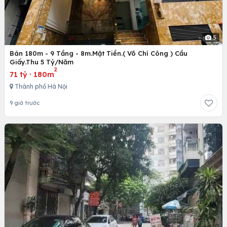
5
Bán 180m - 9 Tầng - 8m.Mặt Tiền.( Võ Chí Công ) Cầu
Giấy.Thu 5 Tỷ/Năm
2
71 tỷ
·
180m
Thành phố Hà Nội
9 giờ trước