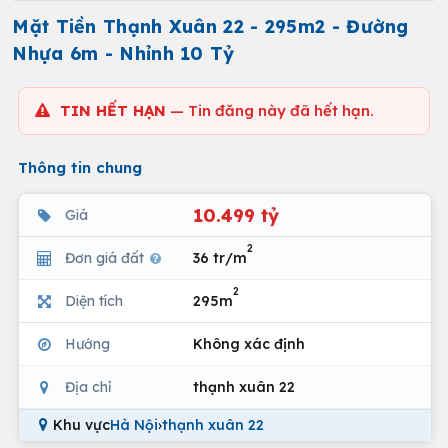
Mặt Tiền Thạnh Xuân 22 - 295m2 - Đường
Nhựa 6m - Nhỉnh 10 Tỷ
TIN HẾT HẠN
— Tin đăng này đã hết hạn.
Thông tin chung
10.499 tỷ
Giá
2
Đơn giá đất
36 tr/m
2
Diện tích
295m
Hướng
Không xác định
Địa chỉ
thạnh xuân 22
Khu vực
Hà Nội
›
thạnh xuân 22