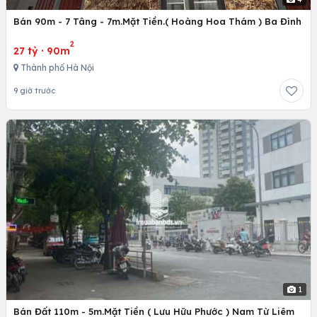
Bán 90m - 7 Tâng - 7m.Mặt Tiền.( Hoàng Hoa Thám ) Ba Đình
2
27 tỷ
·
90m
Thành phố Hà Nội
9 giờ trước
1
Bán Đất 110m - 5m.Mặt Tiền ( Lưu Hữu Phước ) Nam Từ Liêm