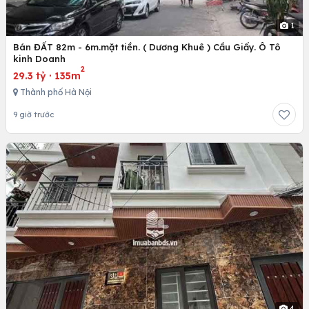
1
Bán ĐẤT 82m - 6m.mặt tiền. ( Dương Khuê ) Cầu Giấy. Ô Tô
kinh Doanh
2
29.3 tỷ
·
135m
Thành phố Hà Nội
9 giờ trước
4