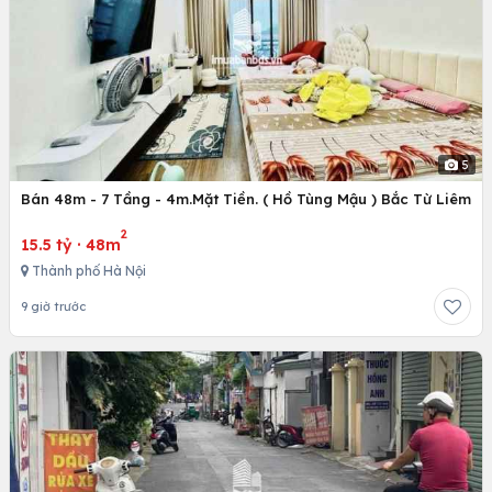
5
Bán 48m - 7 Tầng - 4m.Mặt Tiền. ( Hồ Tùng Mậu ) Bắc Từ Liêm
2
15.5 tỷ
·
48m
Thành phố Hà Nội
9 giờ trước