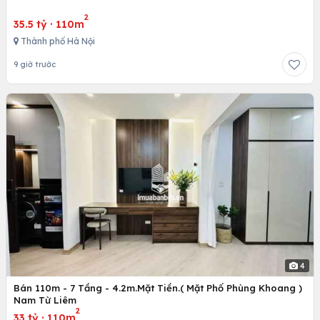
2
35.5 tỷ
·
110m
Thành phố Hà Nội
9 giờ trước
4
Bán 110m - 7 Tầng - 4.2m.Mặt Tiền.( Mặt Phố Phùng Khoang )
Nam Từ Liêm
2
33 tỷ
·
110m