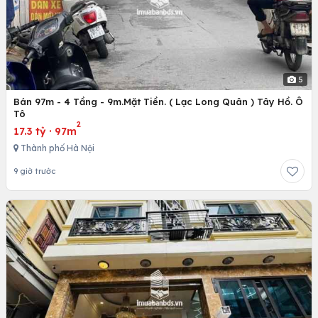
5
Bán 97m - 4 Tầng - 9m.Mặt Tiền. ( Lạc Long Quân ) Tây Hồ. Ô
Tô
2
17.3 tỷ
·
97m
Thành phố Hà Nội
9 giờ trước