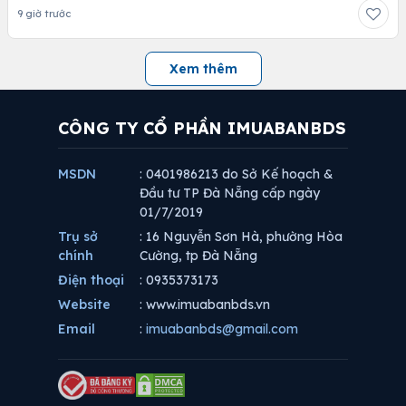
9 giờ trước
Xem thêm
CÔNG TY CỔ PHẦN IMUABANBDS
MSDN
: 0401986213 do Sở Kế hoạch &
Đầu tư TP Đà Nẵng cấp ngày
01/7/2019
Trụ sở
: 16 Nguyễn Sơn Hà, phường Hòa
chính
Cường, tp Đà Nẵng
Điện thoại
: 0935373173
Website
: www.imuabanbds.vn
Email
:
imuabanbds@gmail.com