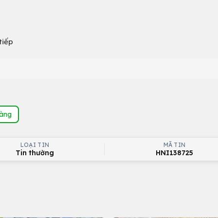
tiếp
hàng
LOẠI TIN
MÃ TIN
Tin thường
HNI138725