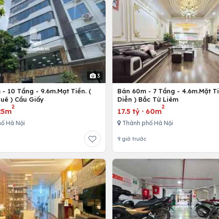
3
- 10 Tầng - 9.6m.Mạt Tiền. (
Bán 60m - 7 Tầng - 4.6m.Mặt Ti
uê ) Cầu Giấy
Diễn ) Bắc Từ Liêm
2
2
25m
17.5 tỷ
·
60m
ố Hà Nội
Thành phố Hà Nội
9 giờ trước