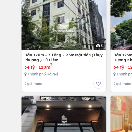
5
Bán 120m - 7 Tầng - 9.5m.Mặt tiền.(Thụy
Bán 125m 
Phương ) Từ Liêm
Dương Kh
2
34 tỷ
·
120m
64 tỷ
·
1
Thành phố Hà Nội
Thành ph
9 giờ trước
9 giờ trước