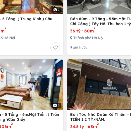
1
 5 Tầng. ( Trung Kính ) Cầu
Bán 80m - 9 Tầng - 5.5m.Mặt Ti
ô
Chí Công ) Tây Hồ. Thu hơn 1 t
2
2
8m
36 tỷ
·
80m
ố Hà Nội
Thành phố Hà Nội
9 giờ trước
5
- 5 Tầng - 6m.Mặt Tiền. ( Trần
Bán Tòa Nhà Doãn Kế Thiện 
ng )Cầu Giấy
TIỀN 1,2 TỶ/NĂM.
2
2
106m
24.5 tỷ
·
68m