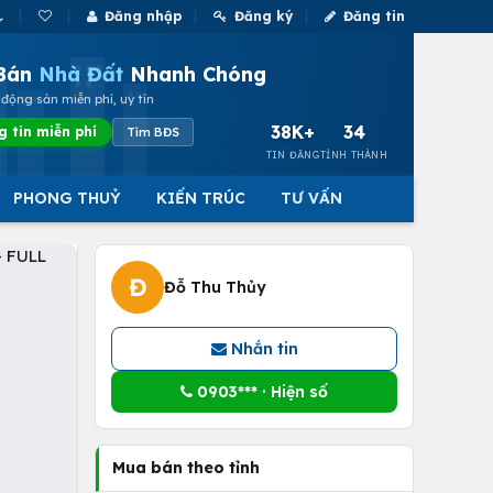
Đăng nhập
Đăng ký
Đăng tin
Bán
Nhà Đất
Nhanh Chóng
động sản miễn phí, uy tín
38K+
34
g tin miễn phí
Tìm BĐS
TIN ĐĂNG
TỈNH THÀNH
PHONG THUỶ
KIẾN TRÚC
TƯ VẤN
Đ
Đỗ Thu Thủy
Nhắn tin
0903*** · Hiện số
Mua bán theo tỉnh