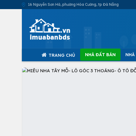
16 Nguyễn Sơn Hà, phường Hòa Cường, tp Đà Nẵng
NHÀ ĐẤT BÁN
NHÀ
TRANG CHỦ