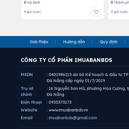
mỹ Đình
Thành ph
9 giờ trước
9 giờ trước
Giới thiệu
Hướng dẫn
Quy định
CÔNG TY CỔ PHẦN IMUABANBDS
MSDN
: 0401986213 do Sở Kế hoạch & Đầu tư TP
Đà Nẵng cấp ngày 01/7/2019
Trụ sở
: 16 Nguyễn Sơn Hà, phường Hòa Cường, t
chính
Đà Nẵng
Điện thoại
: 0935373173
Website
: www.imuabanbds.vn
Email
:
imuabanbds@gmail.com