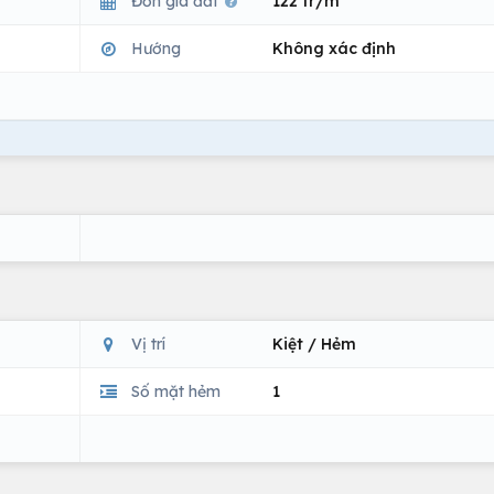
Đơn giá đất
122 tr/m
Hướng
Không xác định
Vị trí
Kiệt / Hẻm
Số mặt hẻm
1