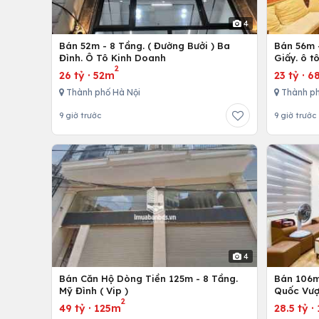
4
Bán 52m - 8 Tầng. ( Đường Bưởi ) Ba
Bán 56m -
Đình. Ô Tô Kinh Doanh
Giấy. ô t
2
26 tỷ
·
52m
23 tỷ
·
6
Thành phố Hà Nội
Thành ph
9 giờ trước
9 giờ trước
4
Bán Căn Hộ Dòng Tiền 125m - 8 Tầng.
Bán 106m 
Mỹ Đình ( Vip )
Quốc Vượ
2
49 tỷ
·
125m
28.5 tỷ
·