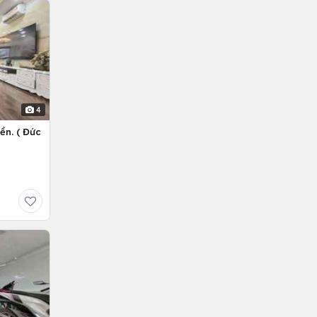
4
ền. ( Đức