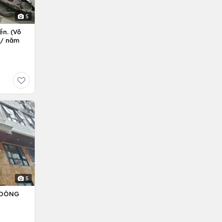
5
ền. (Võ
ỷ/ năm
5
– DÒNG