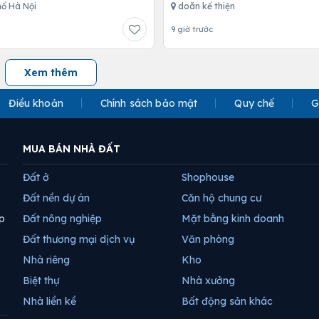
ố Hà Nội
doãn kế thiện
9 giờ trước
Xem thêm
Điều khoản
Chính sách bảo mật
Quy chế
G
MUA BÁN NHÀ ĐẤT
Đất ở
Shophouse
Đất nền dự án
Căn hộ chung cư
p
Đất nông nghiệp
Mặt bằng kinh doanh
Đất thương mại dịch vụ
Văn phòng
Nhà riêng
Kho
Biệt thự
Nhà xưởng
Nhà liền kề
Bất động sản khác