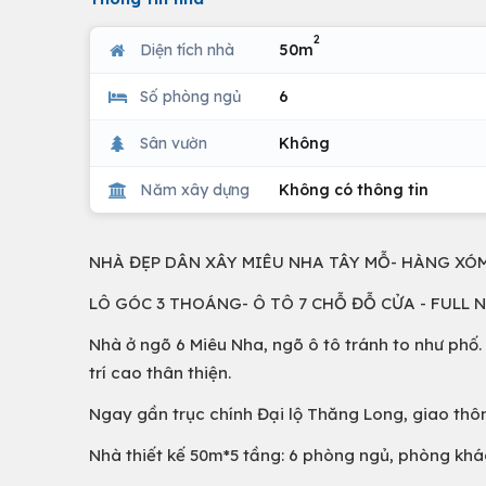
2
Diện tích nhà
50m
Số phòng ngủ
6
Sân vườn
Không
Năm xây dựng
Không có thông tin
NHÀ ĐẸP DÂN XÂY MIÊU NHA TÂY MỖ- HÀNG XÓ
LÔ GÓC 3 THOÁNG- Ô TÔ 7 CHỖ ĐỖ CỬA - FULL 
Nhà ở ngõ 6 Miêu Nha, ngõ ô tô tránh to như ph
trí cao thân thiện.
Ngay gần trục chính Đại lộ Thăng Long, giao thôn
Nhà thiết kế 50m*5 tầng: 6 phòng ngủ, phòng khác