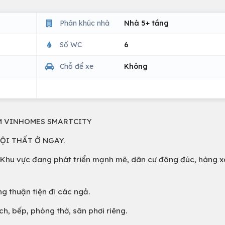
Phân khúc nhà
Nhà 5+ tầng
Số WC
6
Chỗ để xe
Không
M VINHOMES SMARTCITY
NỘI THẤT Ở NGAY.
ố. Khu vực đang phát triển mạnh mẽ, dân cư đông đúc, hàng 
g thuận tiện đi các ngả.
h, bếp, phòng thờ, sân phơi riêng.