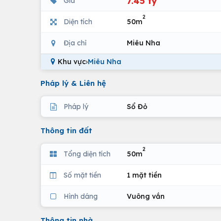
7.45 tỷ
Giá
2
Diện tích
50m
Địa chỉ
Miêu Nha
Khu vực
›
Miêu Nha
Pháp lý & Liên hệ
Pháp lý
Sổ Đỏ
Thông tin đất
2
Tổng diện tích
50m
Số mặt tiền
1 mặt tiền
Hình dáng
Vuông vắn
Thông tin nhà