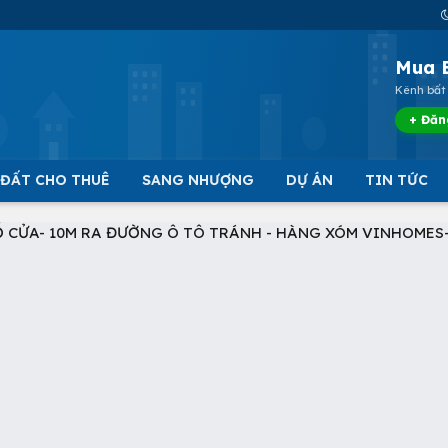
Mua 
Kênh bất 
+ Đăn
 ĐẤT CHO THUÊ
SANG NHƯỢNG
DỰ ÁN
TIN TỨC