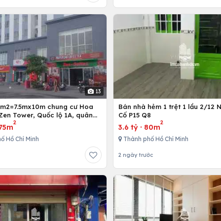
13
5m2=7.5mx10m chung cư Hoa
Bán nhà hẻm 1 trệt 1 lầu 2/12 
Zen Tower, Quốc lộ 1A, quân
Cố P15 Q8
2
2
 Chí Minh, Việt Nam
75m
3.6 tỷ
·
80m
ố Hồ Chí Minh
Thành phố Hồ Chí Minh
2 ngày trước