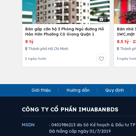
1
Bán gấp căn hộ 3 Phòng Ngủ đường Hồ
Bán nhà 
Hảo Hớn Phường Cô Giang Quận 1
1WC,mặt 
8 tỷ
8.5 tỷ
·
2
Thành phố Hồ Chí Minh
Thành ph
2 ngày trước
3 ngày trư
Giới thiệu
Hướng dẫn
Quy định
CÔNG TY CỔ PHẦN IMUABANBDS
MSDN
: 0401986213 do Sở Kế hoạch & Đầu tư TP
Đà Nẵng cấp ngày 01/7/2019