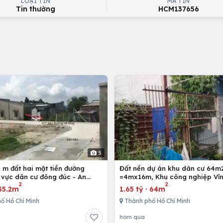
LOẠI TIN
MÃ TIN
Tin thường
HCM137656
5
 m đất hai mặt tiền đường
Đất nền dự án khu dân cư 64m
 vực dân cư đông đúc - An
=4mx16m, Khu công nghiệp Vĩn
2
2
g Điền - Bà Rịa
Bình Chánh, Tp. Hồ Chí Minh
35.2m
1.65 tỷ
·
64m
ố Hồ Chí Minh
Thành phố Hồ Chí Minh
hôm qua