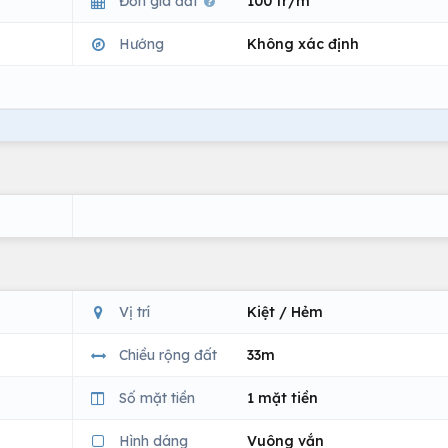
Đơn giá đất
100 tr/m
Hướng
Không xác định
Vị trí
Kiệt / Hẻm
Chiều rộng đất
33m
Số mặt tiền
1 mặt tiền
Hình dáng
Vuông vắn