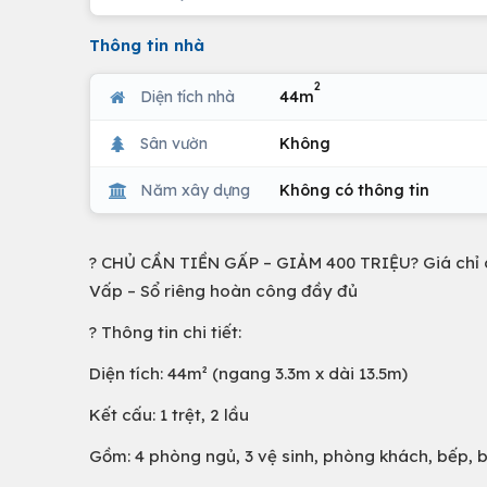
Thông tin nhà
2
Diện tích nhà
44m
Sân vườn
Không
Năm xây dựng
Không có thông tin
? CHỦ CẦN TIỀN GẤP – GIẢM 400 TRIỆU? Giá chỉ cò
Vấp – Sổ riêng hoàn công đầy đủ
? Thông tin chi tiết:
Diện tích: 44m² (ngang 3.3m x dài 13.5m)
Kết cấu: 1 trệt, 2 lầu
Gồm: 4 phòng ngủ, 3 vệ sinh, phòng khách, bếp, 