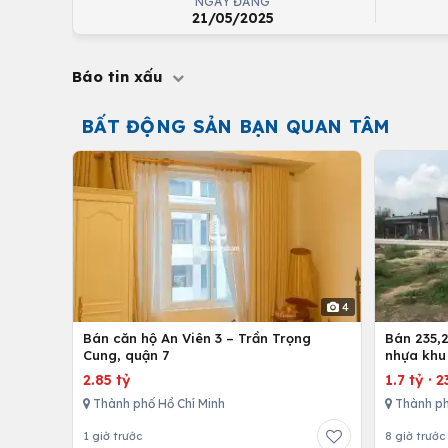
NGÀY ĐĂNG
21/05/2025
Báo tin xấu
BẤT ĐỘNG SẢN BẠN QUAN TÂM
4
Bán căn hộ An Viên 3 – Trần Trọng
Bán 235,2
Cung, quận 7
nhựa khu
nhứt-Lon
2.85 tỷ
1.7 tỷ
·
2
Thành phố Hồ Chí Minh
Thành ph
1 giờ trước
8 giờ trước