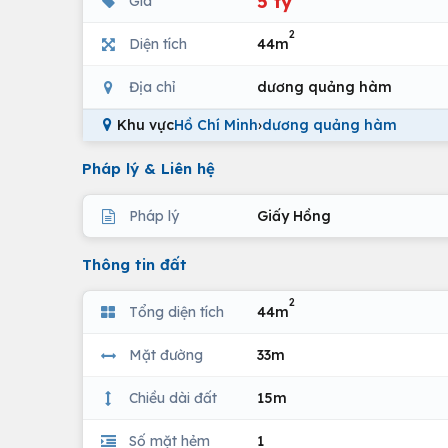
5 tỷ
Giá
2
Diện tích
44m
Địa chỉ
dương quảng hàm
Khu vực
Hồ Chí Minh
›
dương quảng hàm
Pháp lý & Liên hệ
Pháp lý
Giấy Hồng
Thông tin đất
2
Tổng diện tích
44m
Mặt đường
33m
Chiều dài đất
15m
Số mặt hẻm
1