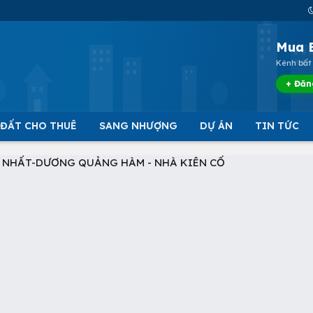
Mua 
Kênh bất 
+ Đăn
 ĐẤT CHO THUÊ
SANG NHƯỢNG
DỰ ÁN
TIN TỨC