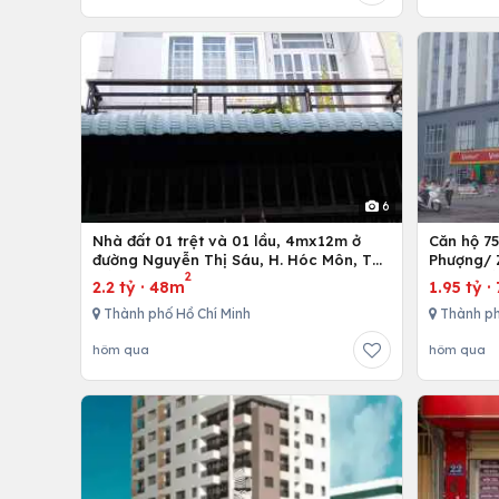
6
Nhà đất 01 trệt và 01 lầu, 4mx12m ở
Căn hộ 7
đường Nguyễn Thị Sáu, H. Hóc Môn, Tp.
Phượng/ 
2
Hồ Chí Minh
12,Tp. Hồ
2.2 tỷ
·
48m
1.95 tỷ
·
Thành phố Hồ Chí Minh
Thành ph
hôm qua
hôm qua