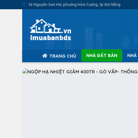
16 Nguyễn Sơn Hà, phường Hòa Cường, tp Đà Nẵng
NHÀ ĐẤT BÁN
NHÀ
TRANG CHỦ