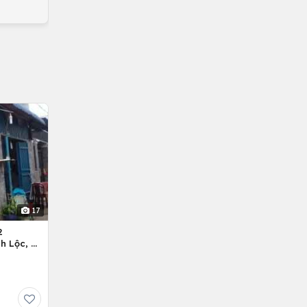
17
2
h Lộc, H.