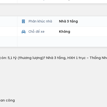
Phân khúc nhà
Nhà 3 tầng
Chỗ để xe
Không
n: 5,1 tỷ (thương lượng)? Nhà 3 tầng, HXH 1 trục – Thống Nh
ban công