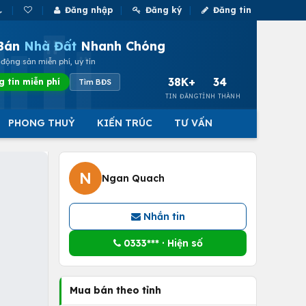
Đăng nhập
Đăng ký
Đăng tin
Bán
Nhà Đất
Nhanh Chóng
động sản miễn phí, uy tín
38K+
34
g tin miễn phí
Tìm BĐS
TIN ĐĂNG
TỈNH THÀNH
PHONG THUỶ
KIẾN TRÚC
TƯ VẤN
N
Ngan Quach
Nhắn tin
0333*** · Hiện số
Mua bán theo tỉnh