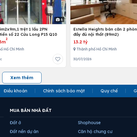
6
3m2x9m,1 trệt 1 lầu 2PN
Estella Heights bán căn 2 phò
tiền số 22 Cửu Long P15 Q10
đầy đủ nội thất (89m2)
2
3m
13.2 tỷ
ố Hồ Chí Minh
Thành phố Hồ Chí Minh
ớc
30/07/2026
Xem thêm
Điều khoản
Chính sách bảo mật
Quy chế
G
MUA BÁN NHÀ ĐẤT
Đất ở
Shophouse
Đất nền dự án
Căn hộ chung cư