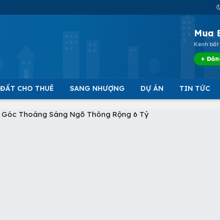
Mua 
Kênh bất 
+ Đăn
 ĐẤT CHO THUÊ
SANG NHƯỢNG
DỰ ÁN
TIN TỨC