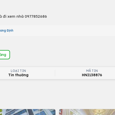
và đi xem nhà 0977852686
ương Định
hàng
LOẠI TIN
MÃ TIN
Tin thường
HNI138876