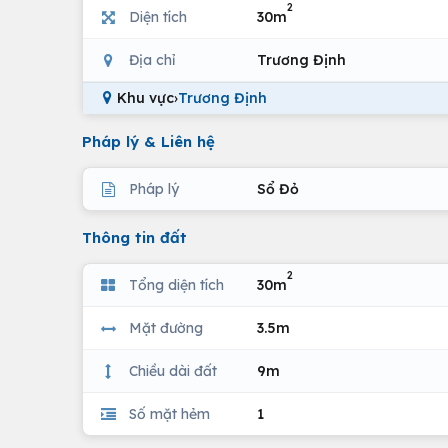
2
Diện tích
30m
Địa chỉ
Trương Định
Khu vực
›
Trương Định
Pháp lý & Liên hệ
Pháp lý
Sổ Đỏ
Thông tin đất
2
Tổng diện tích
30m
Mặt đường
3.5m
Chiều dài đất
9m
Số mặt hẻm
1