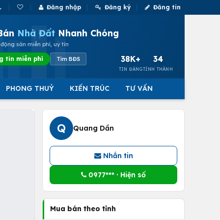
Đăng nhập
Đăng ký
Đăng tin
Bán
Nhà Đất
Nhanh Chóng
động sản miễn phí, uy tín
38K+
34
g tin miễn phí
Tìm BĐS
TIN ĐĂNG
TỈNH THÀNH
PHONG THUỶ
KIẾN TRÚC
TƯ VẤN
Q
Quang Dần
Nhắn tin
0977*** · Hiện số
Mua bán theo tỉnh