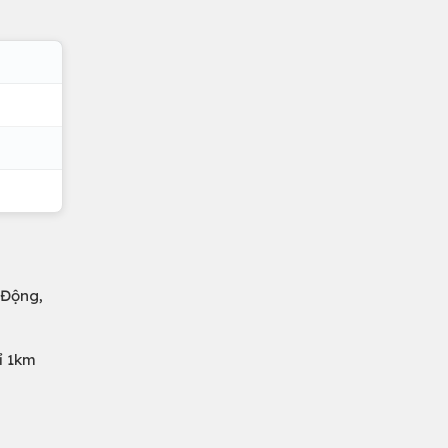
 Động,
ỉ 1km