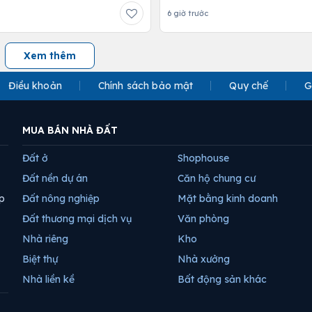
6 giờ trước
Xem thêm
Điều khoản
Chính sách bảo mật
Quy chế
G
MUA BÁN NHÀ ĐẤT
Đất ở
Shophouse
Đất nền dự án
Căn hộ chung cư
p
Đất nông nghiệp
Mặt bằng kinh doanh
Đất thương mại dịch vụ
Văn phòng
Nhà riêng
Kho
Biệt thự
Nhà xưởng
Nhà liền kề
Bất động sản khác