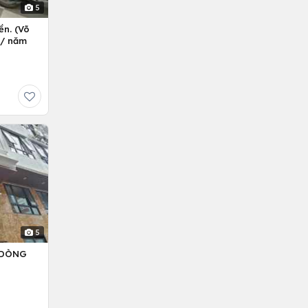
5
ền. (Võ
ỷ/ năm
5
– DÒNG