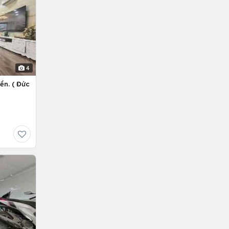
4
ền. ( Đức