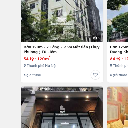
5
Bán 120m - 7 Tầng - 9.5m.Mặt tiền.(Thụy
Bán 125m 
Phương ) Từ Liêm
Dương Kh
2
34 tỷ
·
120m
64 tỷ
·
1
Thành phố Hà Nội
Thành ph
6 giờ trước
6 giờ trước