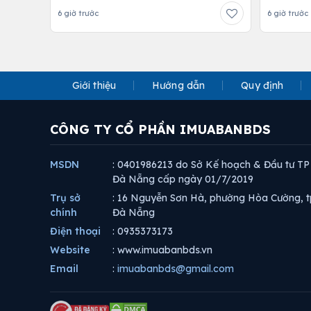
6 giờ trước
6 giờ trước
Giới thiệu
Hướng dẫn
Quy định
CÔNG TY CỔ PHẦN IMUABANBDS
MSDN
: 0401986213 do Sở Kế hoạch & Đầu tư TP
Đà Nẵng cấp ngày 01/7/2019
Trụ sở
: 16 Nguyễn Sơn Hà, phường Hòa Cường, t
chính
Đà Nẵng
Điện thoại
: 0935373173
Website
: www.imuabanbds.vn
Email
:
imuabanbds@gmail.com