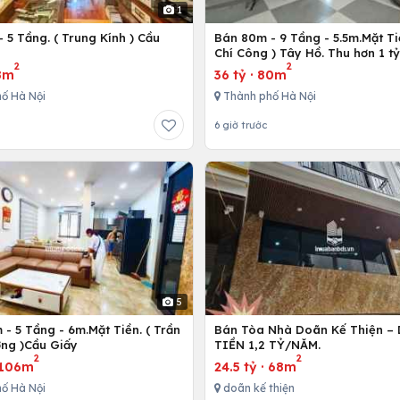
1
 5 Tầng. ( Trung Kính ) Cầu
Bán 80m - 9 Tầng - 5.5m.Mặt Ti
ô
Chí Công ) Tây Hồ. Thu hơn 1 t
2
2
8m
36 tỷ
·
80m
ố Hà Nội
Thành phố Hà Nội
6 giờ trước
5
- 5 Tầng - 6m.Mặt Tiền. ( Trần
Bán Tòa Nhà Doãn Kế Thiện 
ng )Cầu Giấy
TIỀN 1,2 TỶ/NĂM.
2
2
106m
24.5 tỷ
·
68m
ố Hà Nội
doãn kế thiện