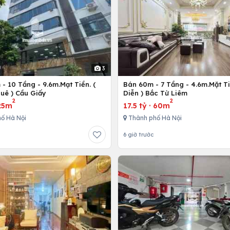
3
- 10 Tầng - 9.6m.Mạt Tiền. (
Bán 60m - 7 Tầng - 4.6m.Mặt Ti
uê ) Cầu Giấy
Diễn ) Bắc Từ Liêm
2
2
25m
17.5 tỷ
·
60m
ố Hà Nội
Thành phố Hà Nội
6 giờ trước