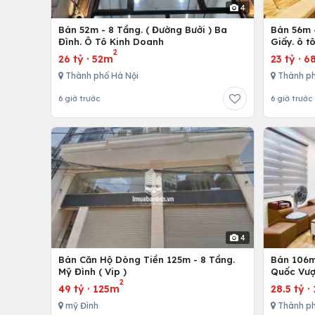
4
Bán 52m - 8 Tầng. ( Đường Bưởi ) Ba
Bán 56m -
Đình. Ô Tô Kinh Doanh
Giấy. ô t
2
26 tỷ
·
52m
23 tỷ
·
6
Thành phố Hà Nội
Thành ph
6 giờ trước
6 giờ trước
4
Bán Căn Hộ Dòng Tiền 125m - 8 Tầng.
Bán 106m 
Mỹ Đình ( Vip )
Quốc Vượ
2
49 tỷ
·
125m
28.5 tỷ
·
mỹ Đình
Thành ph