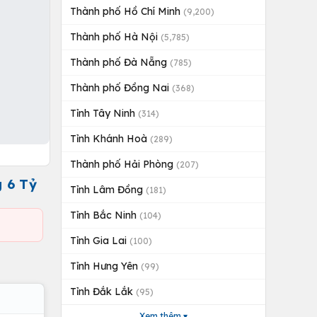
Thành phố Hồ Chí Minh
(9,200)
Thành phố Hà Nội
(5,785)
Thành phố Đà Nẵng
(785)
Thành phố Đồng Nai
(368)
Tỉnh Tây Ninh
(314)
Tỉnh Khánh Hoà
(289)
Thành phố Hải Phòng
(207)
 6 Tỷ
Tỉnh Lâm Đồng
(181)
Tỉnh Bắc Ninh
(104)
Tỉnh Gia Lai
(100)
Tỉnh Hưng Yên
(99)
Tỉnh Đắk Lắk
(95)
Xem thêm ▾