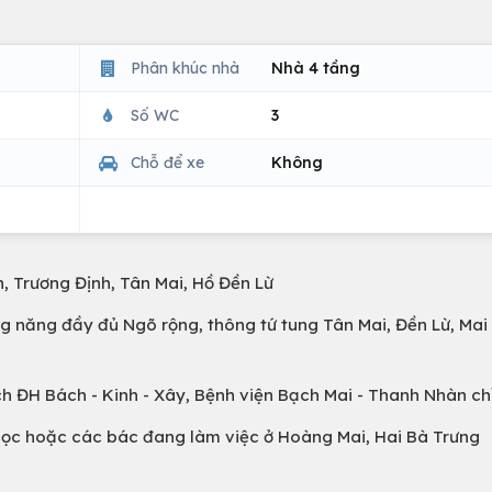
Phân khúc nhà
Nhà 4 tầng
Số WC
3
Chỗ để xe
Không
 Trương Định, Tân Mai, Hồ Đền Lừ
g năng đầy đủ Ngõ rộng, thông tứ tung Tân Mai, Đền Lừ, Mai
h ĐH Bách - Kinh - Xây, Bệnh viện Bạch Mai - Thanh Nhàn ch
ọc hoặc các bác đang làm việc ở Hoàng Mai, Hai Bà Trưng