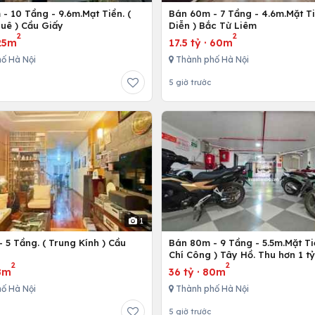
- 10 Tầng - 9.6m.Mạt Tiền. (
Bán 60m - 7 Tầng - 4.6m.Mặt Ti
uê ) Cầu Giấy
Diễn ) Bắc Từ Liêm
2
2
25m
17.5 tỷ
·
60m
ố Hà Nội
Thành phố Hà Nội
5 giờ trước
1
 5 Tầng. ( Trung Kính ) Cầu
Bán 80m - 9 Tầng - 5.5m.Mặt Ti
ô
Chí Công ) Tây Hồ. Thu hơn 1 t
2
2
8m
36 tỷ
·
80m
ố Hà Nội
Thành phố Hà Nội
5 giờ trước