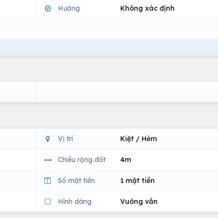
Hướng
Không xác định
Vị trí
Kiệt / Hẻm
Chiều rộng đất
4m
Số mặt tiền
1 mặt tiền
Hình dáng
Vuông vắn