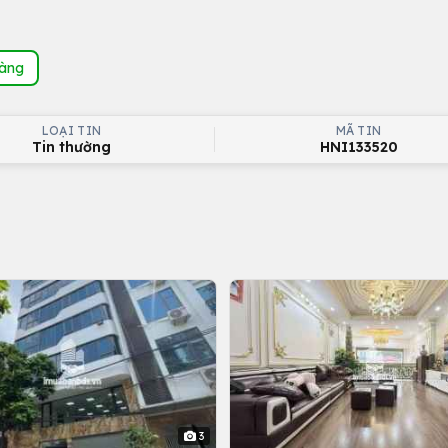
hàng
LOẠI TIN
MÃ TIN
Tin thường
HNI133520
3