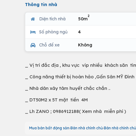
Thông tin nhà
2
Diện tích nhà
50m
Số phòng ngủ
4
Chỗ để xe
Không
_ Vị trí đắc địa , khu vực víp nhiều khách săn tìm.
_ Công năng thiết bị hoàn hảo ,Gấn Sân MỸ Đình
_ Nhà dân xây tâm huyết chắc chắn ..
_ DT50M2 x 5T mặt tiền 4M
_ Lh ZANO ; 0986912188( Xem nhà miễn phí )
Mua bán bất động sản
Bán nhà chính chủ
Bán nhà chính chủ