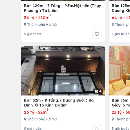
Bán 120m - 7 Tầng - 9.5m.Mặt tiền.(Thụy
Bán 125m 
Phương ) Từ Liêm
Dương Kh
2
34 tỷ
·
120m
64 tỷ
·
1
Thành phố Hà Nội
Thành ph
5 giờ trước
5 giờ trước
4
Bán 52m - 8 Tầng. ( Đường Bưởi ) Ba
Bán 56m -
Đình. Ô Tô Kinh Doanh
Giấy. ô t
2
26 tỷ
·
52m
23 tỷ
·
6
Thành phố Hà Nội
Thành ph
5 giờ trước
5 giờ trước