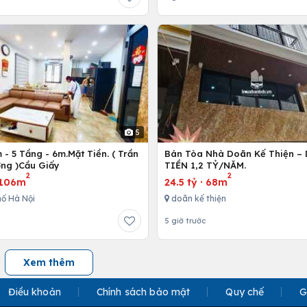
5
- 5 Tầng - 6m.Mặt Tiền. ( Trần
Bán Tòa Nhà Doãn Kế Thiện 
ng )Cầu Giấy
TIỀN 1,2 TỶ/NĂM.
2
2
106m
24.5 tỷ
·
68m
ố Hà Nội
doãn kế thiện
5 giờ trước
Xem thêm
Điều khoản
Chính sách bảo mật
Quy chế
G