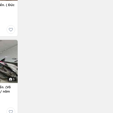
ền. ( Đức
5
ền. (Võ
ỷ/ năm