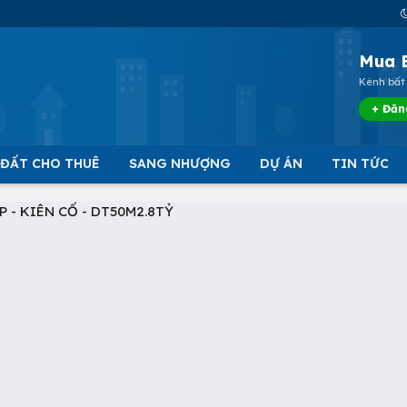
Mua 
Kênh bất 
+ Đăn
 ĐẤT CHO THUÊ
SANG NHƯỢNG
DỰ ÁN
TIN TỨC