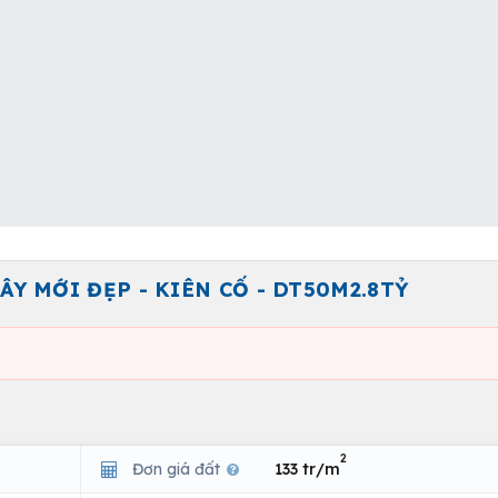
ÂY MỚI ĐẸP - KIÊN CỐ - DT50M2.8TỶ
2
Đơn giá đất
133 tr/m