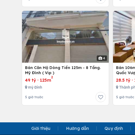
4
Bán Căn Hộ Dòng Tiền 125m - 8 Tầng.
Bán 106m 
Mỹ Đình ( Vip )
Quốc Vượ
2
49 tỷ
·
125m
28.5 tỷ
·
mỹ Đình
Thành ph
5 giờ trước
5 giờ trước
Giới thiệu
Hướng dẫn
Quy định