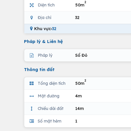
2
Diện tích
50m
Địa chỉ
32
Khu vực
›
32
Pháp lý & Liên hệ
Pháp lý
Sổ Đỏ
Thông tin đất
2
Tổng diện tích
50m
Mặt đường
4m
Chiều dài đất
14m
Số mặt hẻm
1