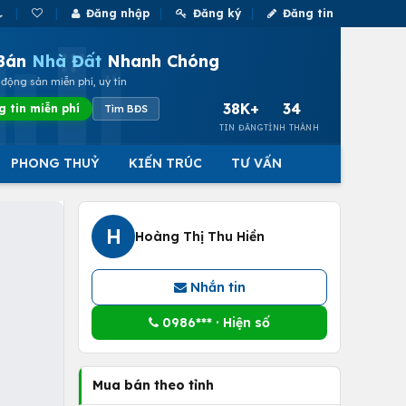
Đăng nhập
Đăng ký
Đăng tin
Bán
Nhà Đất
Nhanh Chóng
động sản miễn phí, uy tín
38K+
34
g tin miễn phí
Tìm BĐS
TIN ĐĂNG
TỈNH THÀNH
PHONG THUỶ
KIẾN TRÚC
TƯ VẤN
H
Hoàng Thị Thu Hiền
Nhắn tin
0986*** · Hiện số
Mua bán theo tỉnh