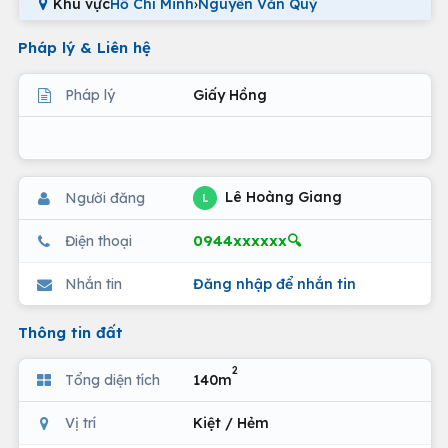
Khu vực
Hồ Chí Minh
›
Nguyễn Văn Quỳ
Pháp lý & Liên hệ
Pháp lý
Giấy Hồng
Lê Hoàng Giang
Người đăng
L
0944xxxxxx🔍
Điện thoại
Nhắn tin
Đăng nhập để nhắn tin
Thông tin đất
2
Tổng diện tích
140m
Vị trí
Kiệt / Hẻm