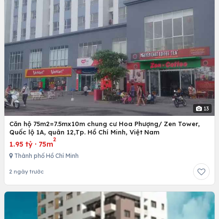
13
Căn hộ 75m2=7.5mx10m chung cư Hoa Phượng/ Zen Tower,
Quốc lộ 1A, quân 12,Tp. Hồ Chí Minh, Việt Nam
2
1.95 tỷ
·
75m
Thành phố Hồ Chí Minh
2 ngày trước