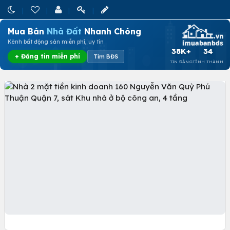
Mua Bán
Nhà Đất
Nhanh Chóng
Kênh bất động sản miễn phí, uy tín
38K+
34
+ Đăng tin miễn phí
Tìm BĐS
TIN ĐĂNG
TỈNH THÀNH