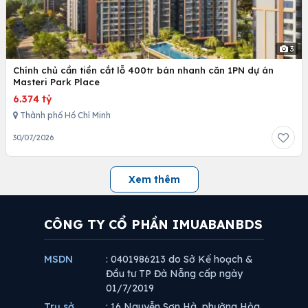
3
Chính chủ cần tiền cắt lỗ 400tr bán nhanh căn 1PN dự án
Masteri Park Place
6.374 tỷ
Thành phố Hồ Chí Minh
30/07/2026
Xem thêm
CÔNG TY CỔ PHẦN IMUABANBDS
MSDN
: 0401986213 do Sở Kế hoạch &
Đầu tư TP Đà Nẵng cấp ngày
01/7/2019
Trụ sở
: 16 Nguyễn Sơn Hà, phường Hòa