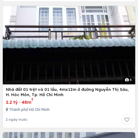
6
Nhà đất 01 trệt và 01 lầu, 4mx12m ở đường Nguyễn Thị Sáu,
H. Hóc Môn, Tp. Hồ Chí Minh
2
2.2 tỷ
·
48m
Thành phố Hồ Chí Minh
2 ngày trước