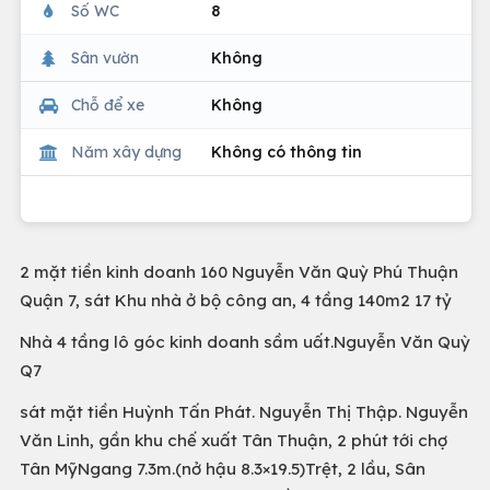
Số WC
8
Sân vườn
Không
Chỗ để xe
Không
Năm xây dựng
Không có thông tin
2 mặt tiền kinh doanh 160 Nguyễn Văn Quỳ Phú Thuận
Quận 7, sát Khu nhà ở bộ công an, 4 tầng 140m2 17 tỷ
Nhà 4 tầng lô góc kinh doanh sầm uất.Nguyễn Văn Quỳ
Q7
sát mặt tiền Huỳnh Tấn Phát. Nguyễn Thị Thập. Nguyễn
Văn Linh, gần khu chế xuất Tân Thuận, 2 phút tới chợ
Tân MỹNgang 7.3m.(nở hậu 8.3×19.5)Trệt, 2 lầu, Sân