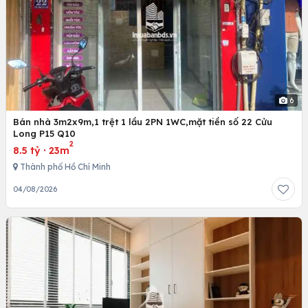
6
Bán nhà 3m2x9m,1 trệt 1 lầu 2PN 1WC,mặt tiền số 22 Cửu
Long P15 Q10
2
8.5 tỷ
·
23m
Thành phố Hồ Chí Minh
04/08/2026