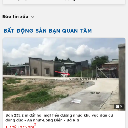
Báo tin xấu
BẤT ĐỘNG SẢN BẠN QUAN TÂM
5
Bán 235,2 m đất hai mặt tiền đường nhựa khu vực dân cư
đông đúc - An nhứt-Long Điền - Bà Rịa
2
1.7 tỷ
·
235.2m