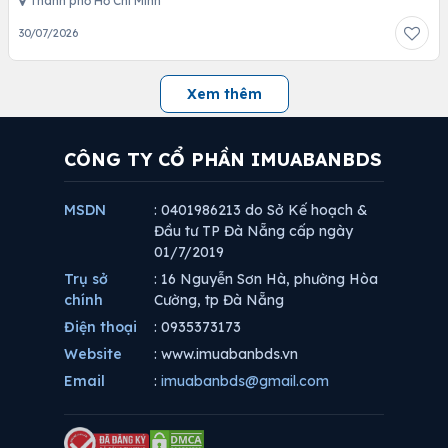
Thành phố Hồ Chí Minh
30/07/2026
Xem thêm
CÔNG TY CỔ PHẦN IMUABANBDS
MSDN
: 0401986213 do Sở Kế hoạch &
Đầu tư TP Đà Nẵng cấp ngày
01/7/2019
Trụ sở
: 16 Nguyễn Sơn Hà, phường Hòa
chính
Cường, tp Đà Nẵng
Điện thoại
: 0935373173
Website
: www.imuabanbds.vn
Email
:
imuabanbds@gmail.com