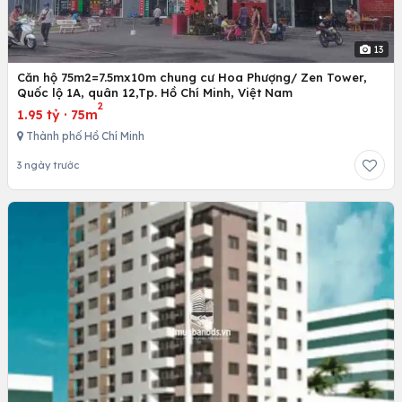
13
Căn hộ 75m2=7.5mx10m chung cư Hoa Phượng/ Zen Tower,
Quốc lộ 1A, quân 12,Tp. Hồ Chí Minh, Việt Nam
2
1.95 tỷ
·
75m
Thành phố Hồ Chí Minh
3 ngày trước