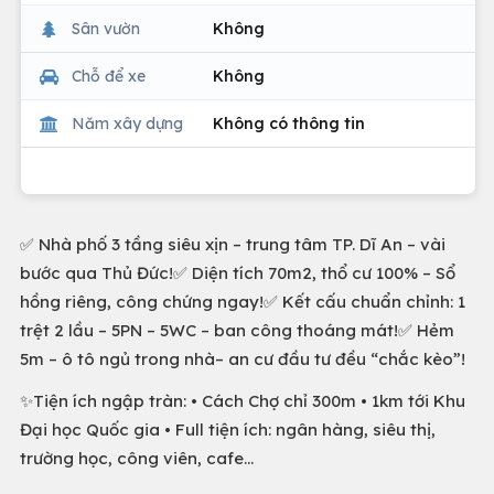
Sân vườn
Không
Chỗ để xe
Không
Năm xây dựng
Không có thông tin
✅ Nhà phố 3 tầng siêu xịn – trung tâm TP. Dĩ An – vài
bước qua Thủ Đức!✅ Diện tích 70m2, thổ cư 100% – Sổ
hồng riêng, công chứng ngay!✅ Kết cấu chuẩn chỉnh: 1
trệt 2 lầu – 5PN – 5WC – ban công thoáng mát!✅ Hẻm
5m – ô tô ngủ trong nhà– an cư đầu tư đều “chắc kèo”!
✨Tiện ích ngập tràn: • Cách Chợ chỉ 300m • 1km tới Khu
Đại học Quốc gia • Full tiện ích: ngân hàng, siêu thị,
trường học, công viên, cafe…