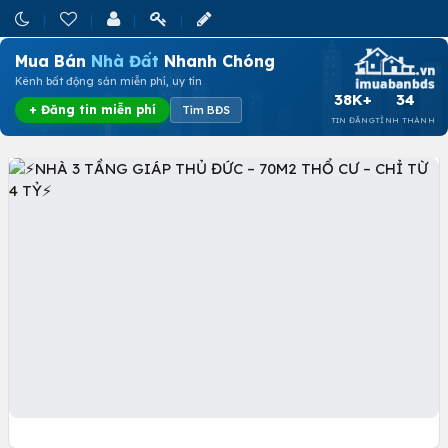
Mua Bán
Nhà Đất
Nhanh Chóng
Kênh bất động sản miễn phí, uy tín
38K+
34
+ Đăng tin miễn phí
Tìm BĐS
TIN ĐĂNG
TỈNH THÀNH