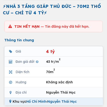
⚡NHÀ 3 TẦNG GIÁP THỦ ĐỨC – 70M2 THỔ
CƯ – CHỈ TỪ 4 TỶ⚡
TIN HẾT HẠN
— Tin đăng này đã hết hạn.
Thông tin chung
4 tỷ
Giá
2
Đơn giá đất
43 tr/m
2
Diện tích
70m
Hướng
Không xác định
Địa chỉ
Nguyễn Thái Học
Khu vực
Hồ Chí Minh
›
Nguyễn Thái Học