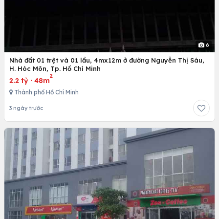
6
Nhà đất 01 trệt và 01 lầu, 4mx12m ở đường Nguyễn Thị Sáu,
H. Hóc Môn, Tp. Hồ Chí Minh
2
2.2 tỷ
·
48m
Thành phố Hồ Chí Minh
3 ngày trước