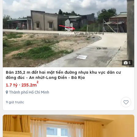
5
Bán 235,2 m đất hai mặt tiền đường nhựa khu vực dân cư
đông đúc - An nhứt-Long Điền - Bà Rịa
2
1.7 tỷ
·
235.2m
Thành phố Hồ Chí Minh
9 giờ trước