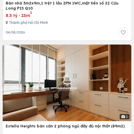
Bán nhà 3m2x9m,1 trệt 1 lầu 2PN 1WC,mặt tiền số 22 Cửu
Long P15 Q10
2
8.5 tỷ
·
23m
Thành phố Hồ Chí Minh
04/08/2026
1
Estella Heights bán căn 2 phòng ngủ đầy đủ nội thất (89m2)