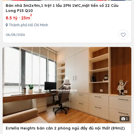
Bán nhà 3m2x9m,1 trệt 1 lầu 2PN 1WC,mặt tiền số 22 Cửu
Long P15 Q10
2
8.5 tỷ
·
23m
Thành phố Hồ Chí Minh
04/08/2026
1
Estella Heights bán căn 2 phòng ngủ đầy đủ nội thất (89m2)