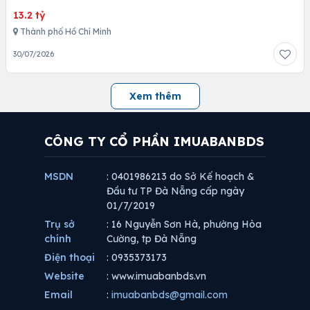
13.2 tỷ
Thành phố Hồ Chí Minh
30/07/2026
Xem thêm
CÔNG TY CỔ PHẦN IMUABANBDS
MSDN
: 0401986213 do Sở Kế hoạch &
Đầu tư TP Đà Nẵng cấp ngày
01/7/2019
Trụ sở
: 16 Nguyễn Sơn Hà, phường Hòa
chính
Cường, tp Đà Nẵng
Điện thoại
: 0935373173
Website
: www.imuabanbds.vn
Email
:
imuabanbds@gmail.com