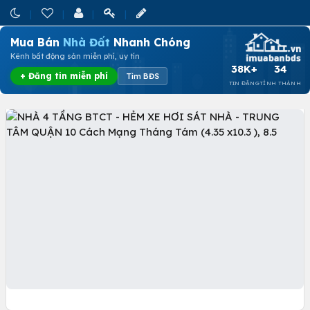
Mua Bán
Nhà Đất
Nhanh Chóng
Kênh bất động sản miễn phí, uy tín
38K+
34
+ Đăng tin miễn phí
Tìm BĐS
TIN ĐĂNG
TỈNH THÀNH