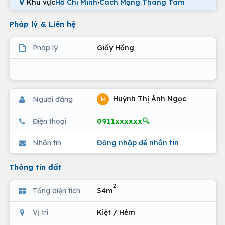
Khu vực
Hồ Chí Minh
›
Cách Mạng Tháng Tám
Pháp lý & Liên hệ
Pháp lý
Giấy Hồng
Huỳnh Thị Ánh Ngọc
Người đăng
H
0911xxxxxx🔍
Điện thoại
Nhắn tin
Đăng nhập để nhắn tin
Thông tin đất
2
Tổng diện tích
54m
Vị trí
Kiệt / Hẻm