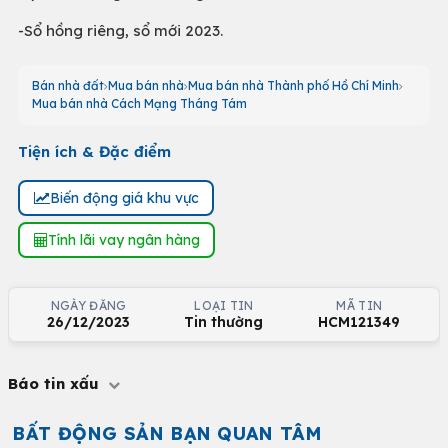
-Sổ hồng riêng, sổ mới 2023.
Bán nhà đất
Mua bán nhà
Mua bán nhà Thành phố Hồ Chí Minh
Mua bán nhà Cách Mạng Tháng Tám
Tiện ích & Đặc điểm
Biến động giá khu vực
Tính lãi vay ngân hàng
NGÀY ĐĂNG
LOẠI TIN
MÃ TIN
26/12/2023
Tin thường
HCM121349
Báo tin xấu
BẤT ĐỘNG SẢN BẠN QUAN TÂM