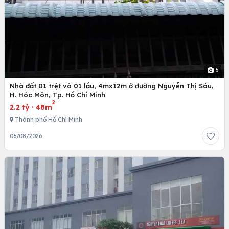
6
Nhà đất 01 trệt và 01 lầu, 4mx12m ở đường Nguyễn Thị Sáu,
H. Hóc Môn, Tp. Hồ Chí Minh
2
2.2 tỷ
·
48m
Thành phố Hồ Chí Minh
06/08/2026