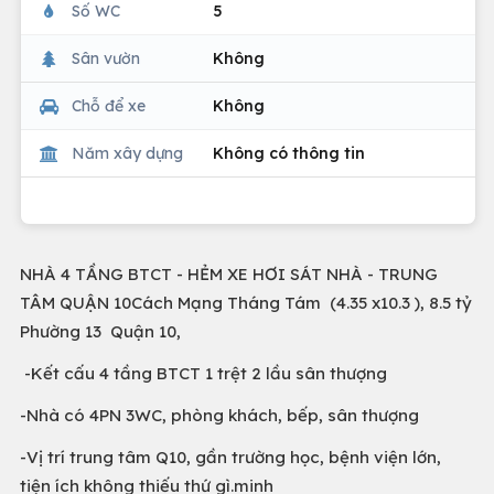
Số WC
5
Sân vườn
Không
Chỗ để xe
Không
Năm xây dựng
Không có thông tin
NHÀ 4 TẦNG BTCT - HẺM XE HƠI SÁT NHÀ - TRUNG
TÂM QUẬN 10Cách Mạng Tháng Tám (4.35 x10.3 ), 8.5 tỷ
Phường 13 Quận 10,
-Kết cấu 4 tầng BTCT 1 trệt 2 lầu sân thượng
-Nhà có 4PN 3WC, phòng khách, bếp, sân thượng
-Vị trí trung tâm Q10, gần trường học, bệnh viện lớn,
tiện ích không thiếu thứ gì.minh