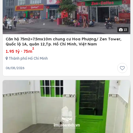
13
Căn hộ 75m2=7.5mx10m chung cư Hoa Phượng/ Zen Tower,
Quốc lộ 1A, quân 12,Tp. Hồ Chí Minh, Việt Nam
2
1.95 tỷ
·
75m
Thành phố Hồ Chí Minh
06/08/2026