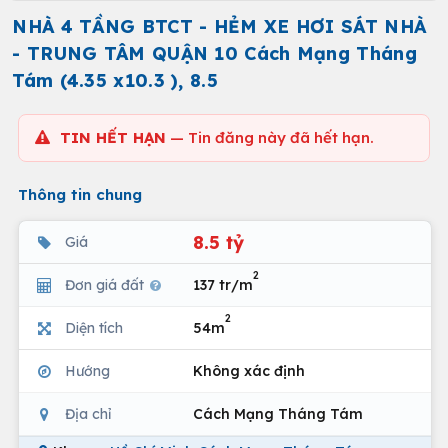
NHÀ 4 TẦNG BTCT - HẺM XE HƠI SÁT NHÀ
- TRUNG TÂM QUẬN 10 Cách Mạng Tháng
Tám (4.35 x10.3 ), 8.5
TIN HẾT HẠN
— Tin đăng này đã hết hạn.
Thông tin chung
8.5 tỷ
Giá
2
Đơn giá đất
137 tr/m
2
Diện tích
54m
Hướng
Không xác định
Địa chỉ
Cách Mạng Tháng Tám