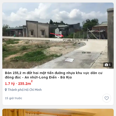
5
Bán 235,2 m đất hai mặt tiền đường nhựa khu vực dân cư
đông đúc - An nhứt-Long Điền - Bà Rịa
2
1.7 tỷ
·
235.2m
Thành phố Hồ Chí Minh
15 giờ trước