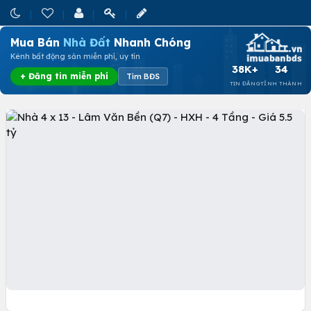
Mua Bán
Nhà Đất
Nhanh Chóng
Kênh bất động sản miễn phí, uy tín
38K+
34
+ Đăng tin miễn phí
Tìm BĐS
TIN ĐĂNG
TỈNH THÀNH