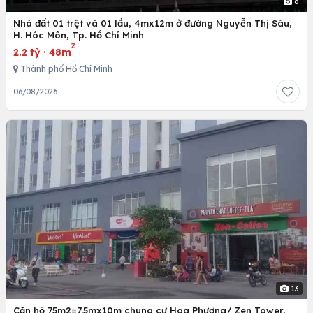
6
Nhà đất 01 trệt và 01 lầu, 4mx12m ở đường Nguyễn Thị Sáu,
H. Hóc Môn, Tp. Hồ Chí Minh
2
2.2 tỷ
·
48m
Thành phố Hồ Chí Minh
06/08/2026
13
Căn hộ 75m2=7.5mx10m chung cư Hoa Phượng/ Zen Tower,