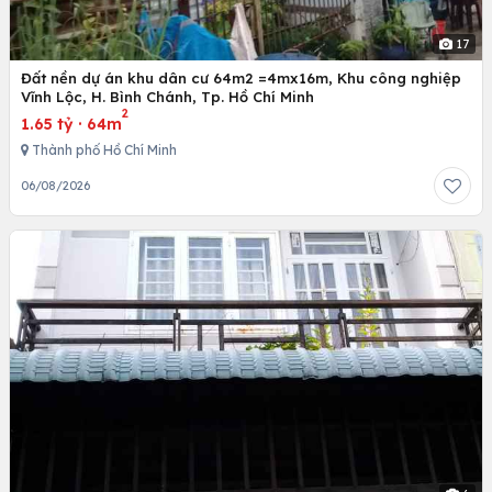
17
Đất nền dự án khu dân cư 64m2 =4mx16m, Khu công nghiệp
Vĩnh Lộc, H. Bình Chánh, Tp. Hồ Chí Minh
2
1.65 tỷ
·
64m
Thành phố Hồ Chí Minh
06/08/2026