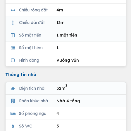
Chiều rộng đất
4m
Chiều dài đất
13m
Số mặt tiền
1 mặt tiền
Số mặt hẻm
1
Hình dáng
Vuông vắn
Thông tin nhà
2
Diện tích nhà
52m
Phân khúc nhà
Nhà 4 tầng
Số phòng ngủ
4
Số WC
5