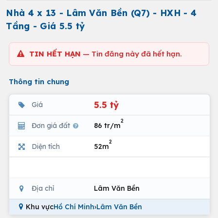
Nhà 4 x 13 - Lâm Văn Bền (Q7) - HXH - 4
Tầng - Giá 5.5 tỷ
TIN HẾT HẠN
— Tin đăng này đã hết hạn.
Thông tin chung
5.5 tỷ
Giá
2
Đơn giá đất
86 tr/m
2
Diện tích
52m
Địa chỉ
Lâm Văn Bền
Khu vực
Hồ Chí Minh
›
Lâm Văn Bền