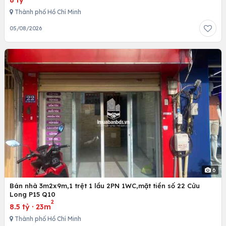
Thành phố Hồ Chí Minh
05/08/2026
6
Bán nhà 3m2x9m,1 trệt 1 lầu 2PN 1WC,mặt tiền số 22 Cửu
Long P15 Q10
2
8.5 tỷ
·
23m
Thành phố Hồ Chí Minh