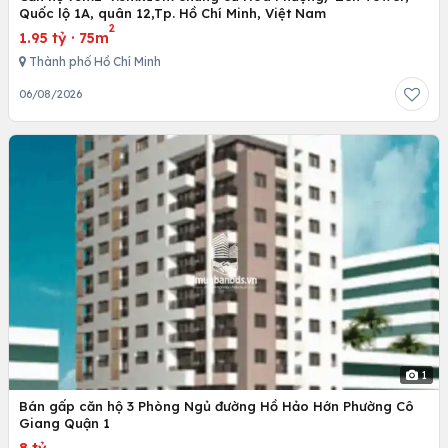
Quốc lộ 1A, quân 12,Tp. Hồ Chí Minh, Việt Nam
2
1.95 tỷ
·
75m
Thành phố Hồ Chí Minh
06/08/2026
1
Bán gấp căn hộ 3 Phòng Ngủ đường Hồ Hảo Hớn Phường Cô
Giang Quận 1
8 tỷ