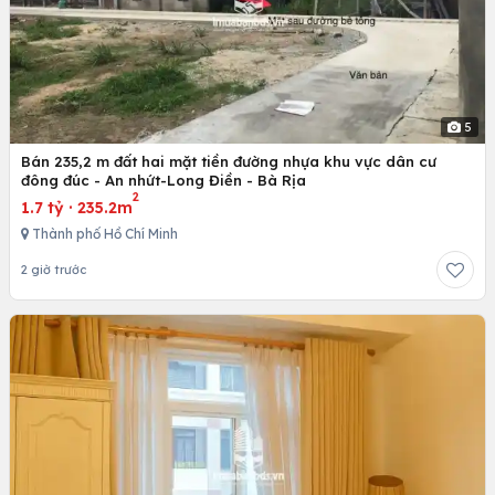
5
Bán 235,2 m đất hai mặt tiền đường nhựa khu vực dân cư
đông đúc - An nhứt-Long Điền - Bà Rịa
2
1.7 tỷ
·
235.2m
Thành phố Hồ Chí Minh
2 giờ trước