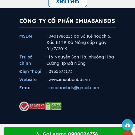
Xem thêm
CÔNG TY CỔ PHẦN IMUABANBDS
MSDN
: 0401986213 do Sở Kế hoạch &
Đầu tư TP Đà Nẵng cấp ngày
01/7/2019
Trụ sở
: 16 Nguyễn Sơn Hà, phường Hòa
chính
Cường, tp Đà Nẵng
Điện thoại
: 0935373173
Website
: www.imuabanbds.vn
Email
:
imuabanbds@gmail.com
Gọi ngay: 0988026736