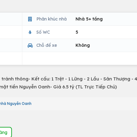
Phân khúc nhà
Nhà 5+ tầng
Số WC
5
Chỗ để xe
Không
tránh thông- Kết cấu: 1 Trệt - 1 Lững - 2 Lầu - Sân Thượng - 4
mặt tiền Nguyễn Oanh- Giá 6.5 tỷ (TL Trực Tiếp Chủ)
nhà Nguyễn Oanh
hàng