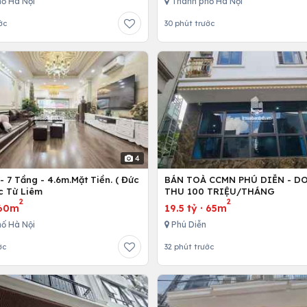
ố Hà Nội
Thành phố Hà Nội
ớc
30 phút trước
4
 7 Tầng - 4.6m.Mặt Tiền. ( Đức
BÁN TOÀ CCMN PHÚ DIỄN - D
c Từ Liêm
THU 100 TRIỆU/THÁNG
2
2
60m
19.5 tỷ
·
65m
ố Hà Nội
Phú Diễn
ớc
32 phút trước