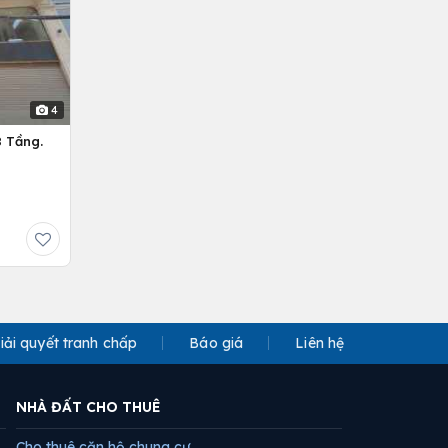
4
 Tầng.
iải quyết tranh chấp
Báo giá
Liên hệ
NHÀ ĐẤT CHO THUÊ
Cho thuê căn hộ chung cư