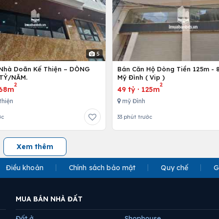
5
Nhà Doãn Kế Thiện – DÒNG
Bán Căn Hộ Dòng Tiền 125m - 8
 TỶ/NĂM.
Mỹ Đình ( Vip )
2
2
68m
49 tỷ
·
125m
thiện
mỹ Đình
ớc
33 phút trước
Xem thêm
Điều khoản
Chính sách bảo mật
Quy chế
G
MUA BÁN NHÀ ĐẤT
Đất ở
Shophouse