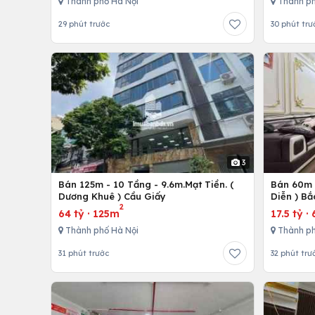
Thành phố Hà Nội
Thành ph
29 phút trước
30 phút trư
3
Bán 125m - 10 Tầng - 9.6m.Mạt Tiền. (
Bán 60m -
Dương Khuê ) Cầu Giấy
Diễn ) Bắ
2
64 tỷ
·
125m
17.5 tỷ
·
Thành phố Hà Nội
Thành ph
31 phút trước
32 phút trư