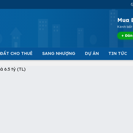
Mua 
Kênh bất 
+ Đăn
 ĐẤT CHO THUÊ
SANG NHƯỢNG
DỰ ÁN
TIN TỨC