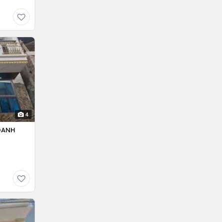
4
OANH