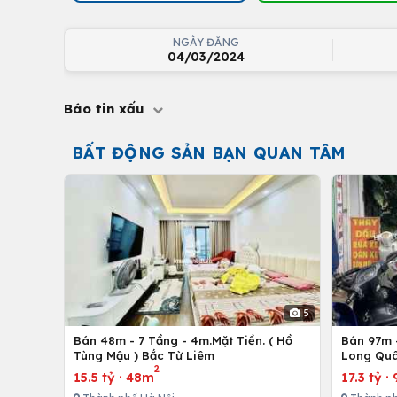
NGÀY ĐĂNG
04/03/2024
Báo tin xấu
BẤT ĐỘNG SẢN BẠN QUAN TÂM
5
Bán 48m - 7 Tầng - 4m.Mặt Tiền. ( Hồ
Bán 97m -
Tùng Mậu ) Bắc Từ Liêm
Long Quâ
2
15.5 tỷ
·
48m
17.3 tỷ
·