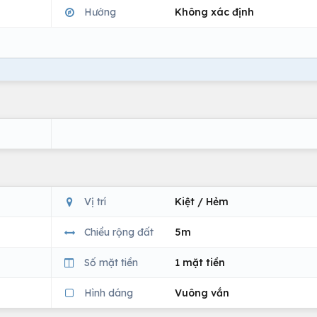
Hướng
Không xác định
Vị trí
Kiệt / Hẻm
Chiều rộng đất
5m
Số mặt tiền
1 mặt tiền
Hình dáng
Vuông vắn