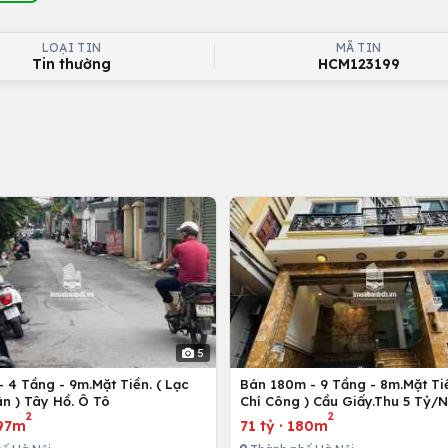
LOẠI TIN
MÃ TIN
Tin thường
HCM123199
5
 4 Tầng - 9m.Mặt Tiền. ( Lạc
Bán 180m - 9 Tầng - 8m.Mặt Tiề
n ) Tây Hồ. Ô Tô
Chí Công ) Cầu Giấy.Thu 5 Tỷ/
2
2
97m
71 tỷ
·
180m