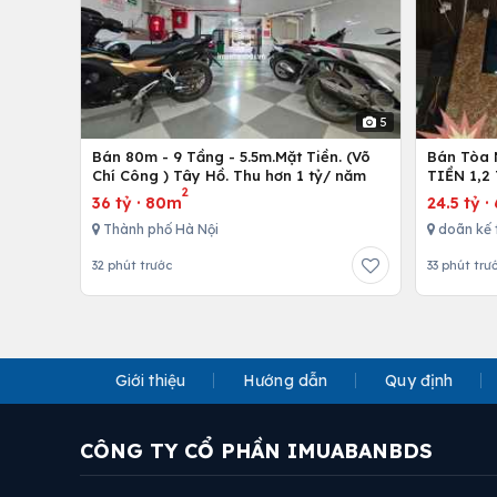
5
Bán 80m - 9 Tầng - 5.5m.Mặt Tiền. (Võ
Bán Tòa 
Chí Công ) Tây Hồ. Thu hơn 1 tỷ/ năm
TIỀN 1,2
2
36 tỷ
·
80m
24.5 tỷ
·
Thành phố Hà Nội
doãn kế 
32 phút trước
33 phút trư
Giới thiệu
Hướng dẫn
Quy định
CÔNG TY CỔ PHẦN IMUABANBDS