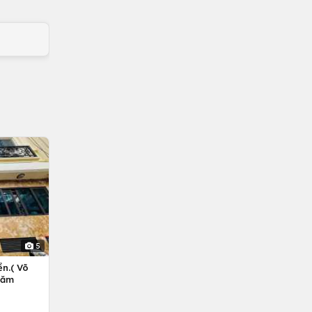
5
n.( Võ
Năm