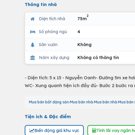
Thông tin nhà
2
Diện tích nhà
75m
Số phòng ngủ
4
Sân vườn
Không
Năm xây dựng
Không có thông tin
- Diện tích: 5 x 15 - Nguyễn Oanh- Đường 5m xe hơi 
WC- Xung quanh tiện ích đầy đủ- Bước 2 bước ra 
Mua bán bất động sản
Mua bán nhà
Mua bán nhà
Mua bán 
Tiện ích & Đặc điểm
Biến động giá khu vực
Tính lãi vay ngân 