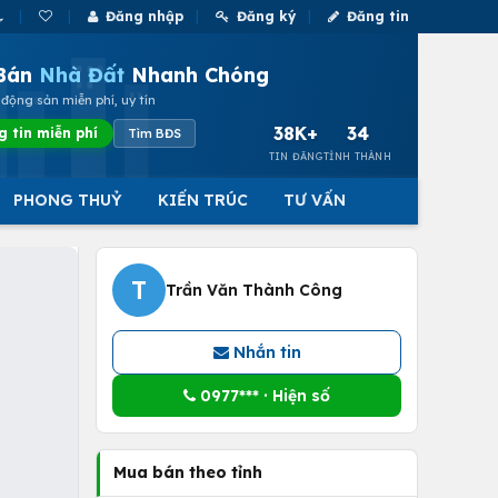
Đăng nhập
Đăng ký
Đăng tin
Bán
Nhà Đất
Nhanh Chóng
động sản miễn phí, uy tín
38K+
34
g tin miễn phí
Tìm BĐS
TIN ĐĂNG
TỈNH THÀNH
PHONG THUỶ
KIẾN TRÚC
TƯ VẤN
T
Trần Văn Thành Công
Nhắn tin
0977*** · Hiện số
Mua bán theo tỉnh