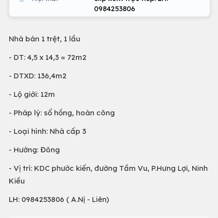
0984253806
Nhà bán 1 trệt, 1 lầu
- DT: 4,5 x 14,3 = 72m2
- DTXD: 136,4m2
- Lộ giới: 12m
- Pháp lý: sổ hồng, hoàn công
- Loại hình: Nhà cấp 3
- Hướng: Đông
- Vị trí: KDC phước kiến, đường Tầm Vu, P.Hưng Lợi, Ninh
Kiều
LH: 0984253806 ( A.Nị - Liên)