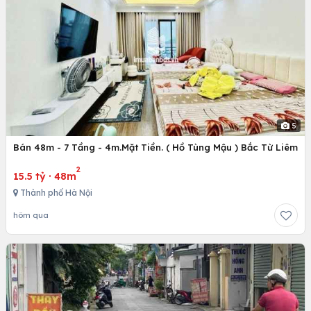
5
Bán 48m - 7 Tầng - 4m.Mặt Tiền. ( Hồ Tùng Mậu ) Bắc Từ Liêm
2
15.5 tỷ
·
48m
Thành phố Hà Nội
hôm qua