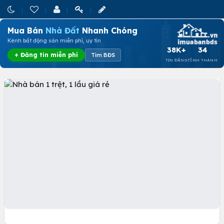
Mua Bán
Nhà Đất
Nhanh Chóng
Kênh bất động sản miễn phí, uy tín
38K+
34
+ Đăng tin miễn phí
Tìm BĐS
TIN ĐĂNG
TỈNH THÀNH