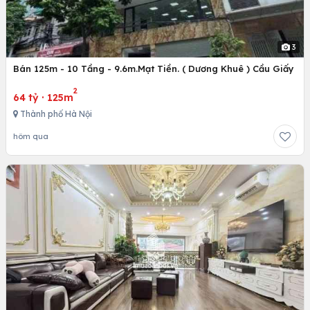
3
Bán 125m - 10 Tầng - 9.6m.Mạt Tiền. ( Dương Khuê ) Cầu Giấy
2
64 tỷ
·
125m
Thành phố Hà Nội
hôm qua