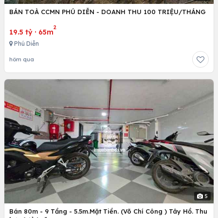
BÁN TOÀ CCMN PHÚ DIỄN - DOANH THU 100 TRIỆU/THÁNG
2
19.5 tỷ
·
65m
Phú Diễn
hôm qua
5
Bán 80m - 9 Tầng - 5.5m.Mặt Tiền. (Võ Chí Công ) Tây Hồ. Thu