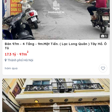
5
Bán 97m - 4 Tầng - 9m.Mặt Tiền. ( Lạc Long Quân ) Tây Hồ. Ô
Tô
2
17.3 tỷ
·
97m
Thành phố Hà Nội
hôm qua