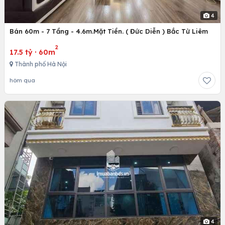
4
Bán 60m - 7 Tầng - 4.6m.Mặt Tiền. ( Đức Diễn ) Bắc Từ Liêm
2
17.5 tỷ
·
60m
Thành phố Hà Nội
hôm qua
4