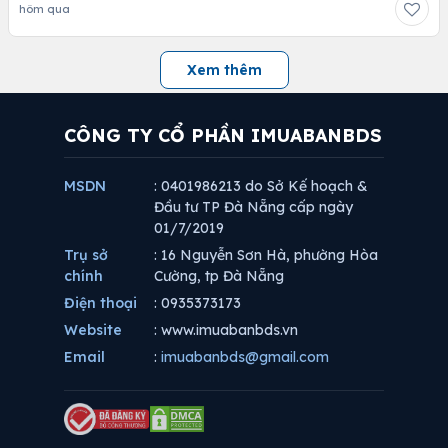
hôm qua
Xem thêm
CÔNG TY CỔ PHẦN IMUABANBDS
MSDN
: 0401986213 do Sở Kế hoạch &
Đầu tư TP Đà Nẵng cấp ngày
01/7/2019
Trụ sở
: 16 Nguyễn Sơn Hà, phường Hòa
chính
Cường, tp Đà Nẵng
Điện thoại
: 0935373173
Website
: www.imuabanbds.vn
Email
:
imuabanbds@gmail.com