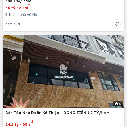
hơn 1 tỷ/ năm
2
36 tỷ
·
80m
Thành phố Hà Nội
hôm qua
5
Bán Tòa Nhà Doãn Kế Thiện – DÒNG TIỀN 1,2 TỶ/NĂM.
2
24.5 tỷ
·
68m