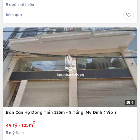
doãn kế thiện
hôm qua
4
Bán Căn Hộ Dòng Tiền 125m - 8 Tầng. Mỹ Đình ( Vip )
2
49 tỷ
·
125m
mỹ Đình