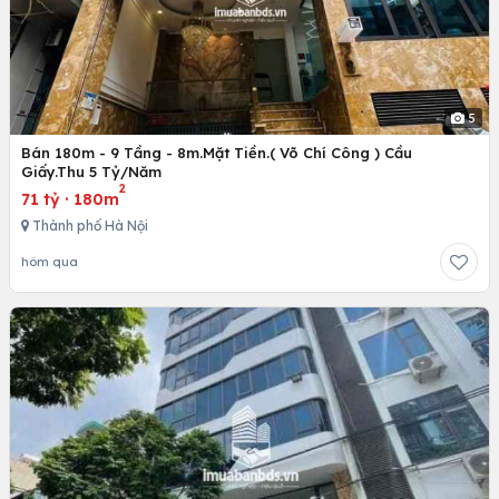
5
Bán 180m - 9 Tầng - 8m.Mặt Tiền.( Võ Chí Công ) Cầu
Giấy.Thu 5 Tỷ/Năm
2
71 tỷ
·
180m
Thành phố Hà Nội
hôm qua