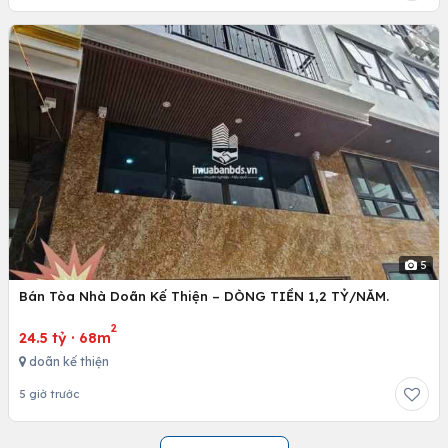
5
Bán Tòa Nhà Doãn Kế Thiện – DÒNG TIỀN 1,2 TỶ/NĂM.
2
24.5 tỷ
·
68m
doãn kế thiện
5 giờ trước