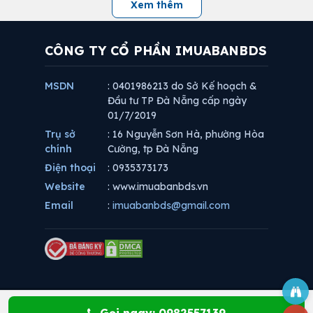
Xem thêm
CÔNG TY CỔ PHẦN IMUABANBDS
MSDN
: 0401986213 do Sở Kế hoạch &
Đầu tư TP Đà Nẵng cấp ngày
01/7/2019
Trụ sở
: 16 Nguyễn Sơn Hà, phường Hòa
chính
Cường, tp Đà Nẵng
Điện thoại
: 0935373173
Website
: www.imuabanbds.vn
Email
:
imuabanbds@gmail.com