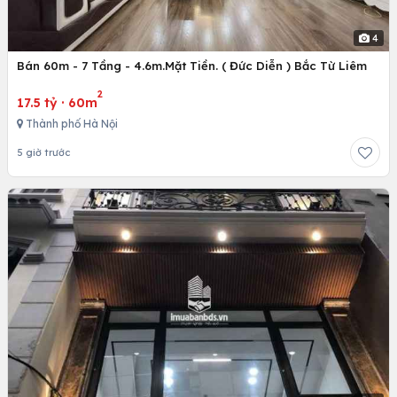
4
Bán 60m - 7 Tầng - 4.6m.Mặt Tiền. ( Đức Diễn ) Bắc Từ Liêm
2
17.5 tỷ
·
60m
Thành phố Hà Nội
5 giờ trước