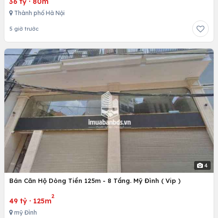
36 tỷ
·
80m
Thành phố Hà Nội
5 giờ trước
4
Bán Căn Hộ Dòng Tiền 125m - 8 Tầng. Mỹ Đình ( Vip )
2
49 tỷ
·
125m
mỹ Đình