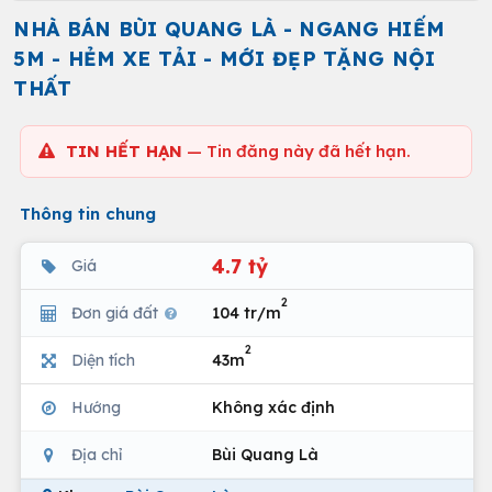
NHÀ BÁN BÙI QUANG LÀ - NGANG HIẾM
5M - HẺM XE TẢI - MỚI ĐẸP TẶNG NỘI
THẤT
TIN HẾT HẠN
— Tin đăng này đã hết hạn.
Thông tin chung
4.7 tỷ
Giá
2
Đơn giá đất
104 tr/m
2
Diện tích
43m
Hướng
Không xác định
Địa chỉ
Bùi Quang Là