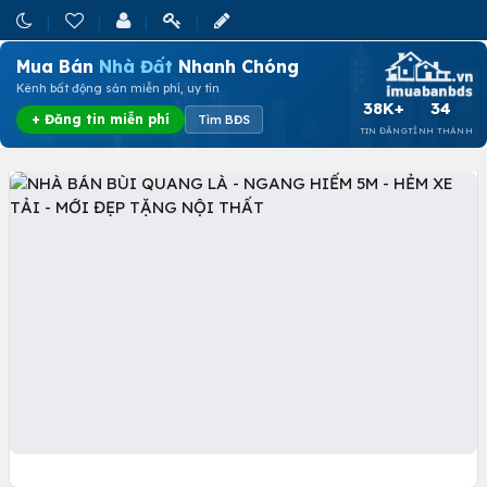
Mua Bán
Nhà Đất
Nhanh Chóng
Kênh bất động sản miễn phí, uy tín
38K+
34
+ Đăng tin miễn phí
Tìm BĐS
TIN ĐĂNG
TỈNH THÀNH