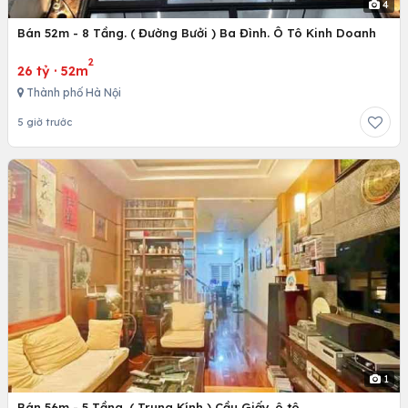
4
Bán 52m - 8 Tầng. ( Đường Bưởi ) Ba Đình. Ô Tô Kinh Doanh
2
26 tỷ
·
52m
Thành phố Hà Nội
5 giờ trước
1
Bán 56m - 5 Tầng. ( Trung Kính ) Cầu Giấy. ô tô