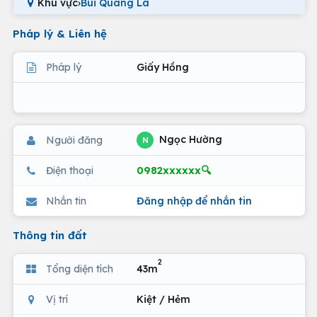
Khu vực
›
Bùi Quang Là
Pháp lý & Liên hệ
Pháp lý
Giấy Hồng
Ngọc Hường
Người đăng
N
0982xxxxxx🔍
Điện thoại
Nhắn tin
Đăng nhập để nhắn tin
Thông tin đất
2
Tổng diện tích
43m
Vị trí
Kiệt / Hẻm