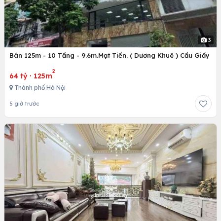
3
Bán 125m - 10 Tầng - 9.6m.Mạt Tiền. ( Dương Khuê ) Cầu Giấy
2
64 tỷ
·
125m
Thành phố Hà Nội
5 giờ trước