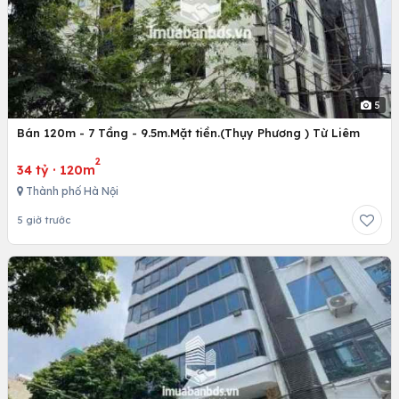
5
Bán 120m - 7 Tầng - 9.5m.Mặt tiền.(Thụy Phương ) Từ Liêm
2
34 tỷ
·
120m
Thành phố Hà Nội
5 giờ trước