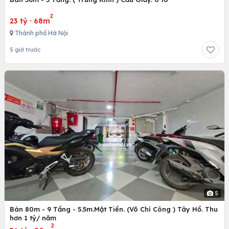
2
23 tỷ
·
68m
Thành phố Hà Nội
5 giờ trước
5
Bán 80m - 9 Tầng - 5.5m.Mặt Tiền. (Võ Chí Công ) Tây Hồ. Thu
hơn 1 tỷ/ năm
2