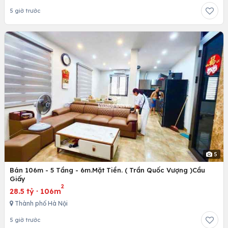
5 giờ trước
5
Bán 106m - 5 Tầng - 6m.Mặt Tiền. ( Trần Quốc Vượng )Cầu
Giấy
2
28.5 tỷ
·
106m
Thành phố Hà Nội
5 giờ trước