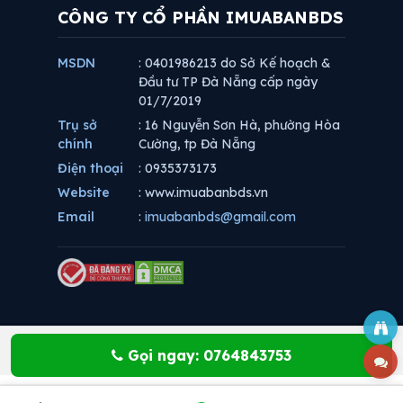
CÔNG TY CỔ PHẦN IMUABANBDS
MSDN
: 0401986213 do Sở Kế hoạch &
Đầu tư TP Đà Nẵng cấp ngày
01/7/2019
Trụ sở
: 16 Nguyễn Sơn Hà, phường Hòa
chính
Cường, tp Đà Nẵng
Điện thoại
: 0935373173
Website
: www.imuabanbds.vn
Email
:
imuabanbds@gmail.com
Gọi ngay: 0764843753