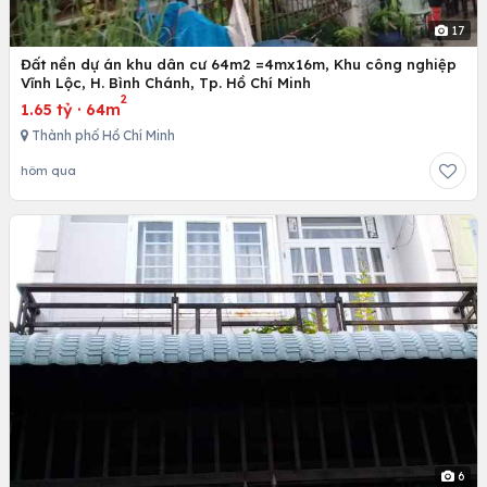
17
Đất nền dự án khu dân cư 64m2 =4mx16m, Khu công nghiệp
Vĩnh Lộc, H. Bình Chánh, Tp. Hồ Chí Minh
2
1.65 tỷ
·
64m
Thành phố Hồ Chí Minh
hôm qua
6