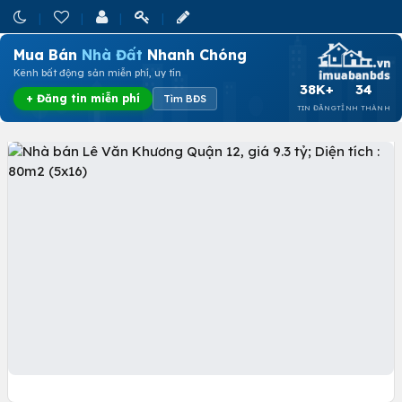
Mua Bán
Nhà Đất
Nhanh Chóng
Kênh bất động sản miễn phí, uy tín
38K+
34
+ Đăng tin miễn phí
Tìm BĐS
TIN ĐĂNG
TỈNH THÀNH