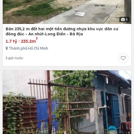
5
Bán 235,2 m đất hai mặt tiền đường nhựa khu vực dân cư
đông đúc - An nhứt-Long Điền - Bà Rịa
2
1.7 tỷ
·
235.2m
Thành phố Hồ Chí Minh
3 giờ trước