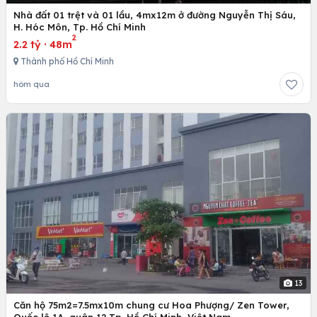
Nhà đất 01 trệt và 01 lầu, 4mx12m ở đường Nguyễn Thị Sáu,
H. Hóc Môn, Tp. Hồ Chí Minh
2
2.2 tỷ
·
48m
Thành phố Hồ Chí Minh
hôm qua
13
Căn hộ 75m2=7.5mx10m chung cư Hoa Phượng/ Zen Tower,