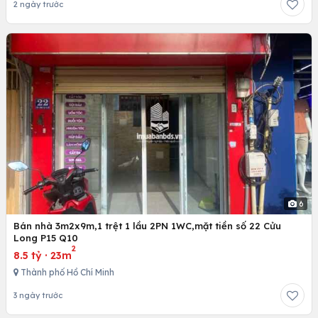
2 ngày trước
6
Bán nhà 3m2x9m,1 trệt 1 lầu 2PN 1WC,mặt tiền số 22 Cửu
Long P15 Q10
2
8.5 tỷ
·
23m
Thành phố Hồ Chí Minh
3 ngày trước