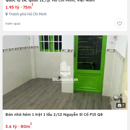
Quốc lộ 1A, quân 12,Tp. Hồ Chí Minh, Việt Nam
2
1.95 tỷ
·
75m
Thành phố Hồ Chí Minh
hôm qua
7
Bán nhà hẻm 1 trệt 1 lầu 2/12 Nguyễn Sĩ Cố P15 Q8
2
3.6 tỷ
·
80m