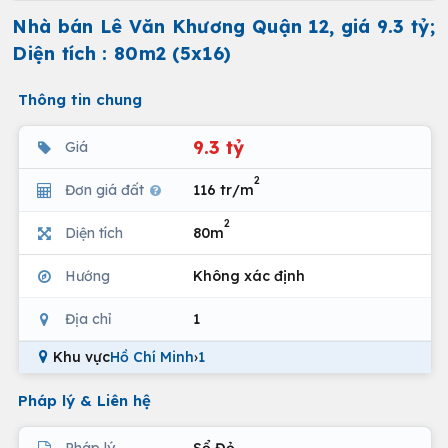
Nhà bán Lê Văn Khương Quận 12, giá 9.3 tỷ;
Diện tích : 80m2 (5x16)
Thông tin chung
9.3 tỷ
Giá
2
Đơn giá đất
116 tr/m
2
Diện tích
80m
Hướng
Không xác định
Địa chỉ
1
Khu vực
Hồ Chí Minh
›
1
Pháp lý & Liên hệ
Pháp lý
Sổ Đỏ