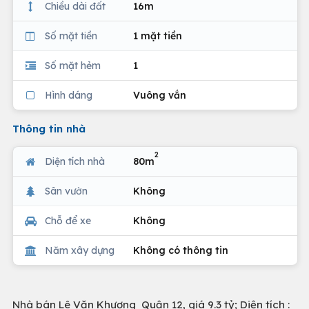
Chiều dài đất
16m
Số mặt tiền
1 mặt tiền
Số mặt hẻm
1
Hình dáng
Vuông vắn
Thông tin nhà
2
Diện tích nhà
80m
Sân vườn
Không
Chỗ để xe
Không
Năm xây dựng
Không có thông tin
Nhà bán Lê Văn Khương Quận 12, giá 9.3 tỷ; Diện tích :