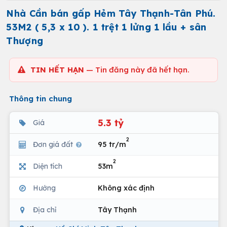
Nhà Cần bán gấp Hẻm Tây Thạnh-Tân Phú.
53M2 ( 5,3 x 10 ). 1 trệt 1 lửng 1 lầu + sân
Thượng
TIN HẾT HẠN
— Tin đăng này đã hết hạn.
Thông tin chung
5.3 tỷ
Giá
2
Đơn giá đất
95 tr/m
2
Diện tích
53m
Hướng
Không xác định
Địa chỉ
Tây Thạnh