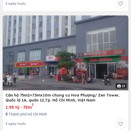
3 ngày trước
13
Căn hộ 75m2=7.5mx10m chung cư Hoa Phượng/ Zen Tower,
Quốc lộ 1A, quân 12,Tp. Hồ Chí Minh, Việt Nam
2
1.95 tỷ
·
75m
Thành phố Hồ Chí Minh
3 ngày trước