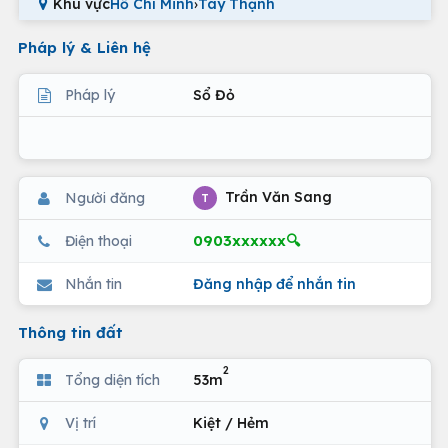
Khu vực
Hồ Chí Minh
›
Tây Thạnh
Pháp lý & Liên hệ
Pháp lý
Sổ Đỏ
Trần Văn Sang
Người đăng
T
0903xxxxxx🔍
Điện thoại
Nhắn tin
Đăng nhập để nhắn tin
Thông tin đất
2
Tổng diện tích
53m
Vị trí
Kiệt / Hẻm