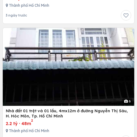
Thành phố Hồ Chí Minh
3 ngày trước
6
Nhà đất 01 trệt và 01 lầu, 4mx12m ở đường Nguyễn Thị Sáu,
H. Hóc Môn, Tp. Hồ Chí Minh
2
2.2 tỷ
·
48m
Thành phố Hồ Chí Minh