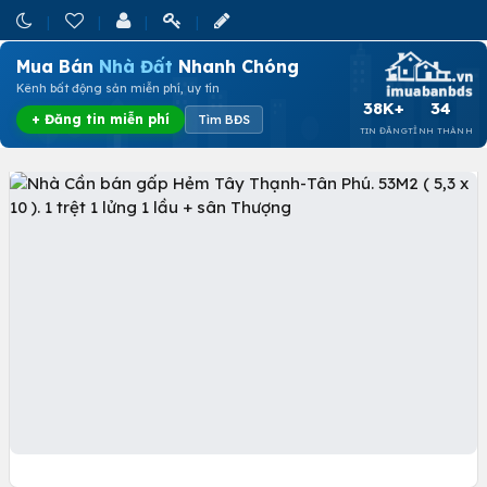
Mua Bán
Nhà Đất
Nhanh Chóng
Kênh bất động sản miễn phí, uy tín
38K+
34
+ Đăng tin miễn phí
Tìm BĐS
TIN ĐĂNG
TỈNH THÀNH