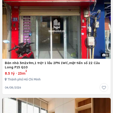
6
Bán nhà 3m2x9m,1 trệt 1 lầu 2PN 1WC,mặt tiền số 22 Cửu
Long P15 Q10
2
8.5 tỷ
·
23m
Thành phố Hồ Chí Minh
04/08/2026