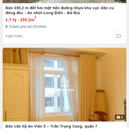
Bán 235,2 m đất hai mặt tiền đường nhựa khu vực dân cư
đông đúc - An nhứt-Long Điền - Bà Rịa
2
1.7 tỷ
·
235.2m
Thành phố Hồ Chí Minh
6 giờ trước
4
Bán căn hộ An Viên 3 – Trần Trọng Cung, quận 7