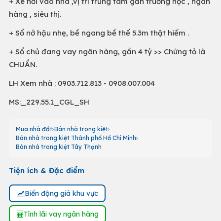
+ Xe hơi vào nhà ,vị trí trung tâm gần trường học , ngân
hàng , siêu thị.
+ Sổ nở hậu nhẹ, bề ngang bề thế 5.3m thật hiếm .
+ Sổ chủ đang vay ngân hàng, gần 4 tỷ >> Chứng tỏ là
CHUẨN.
LH Xem nhà : 0903.712.813 - 0908.007.004
MS:_229.55.1_CGL_SH
Mua nhà đất
Bán nhà trong kiệt
Bán nhà trong kiệt Thành phố Hồ Chí Minh
Bán nhà trong kiệt Tây Thạnh
Tiện ích & Đặc điểm
Biến động giá khu vực
Tính lãi vay ngân hàng