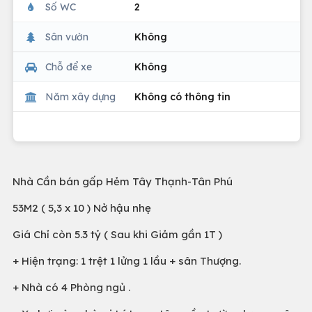
Số WC
2
Sân vườn
Không
Chỗ để xe
Không
Năm xây dựng
Không có thông tin
Nhà Cần bán gấp Hẻm Tây Thạnh-Tân Phú
53M2 ( 5,3 x 10 ) Nở hậu nhẹ
Giá Chỉ còn 5.3 tỷ ( Sau khi Giảm gần 1T )
+ Hiện trạng: 1 trệt 1 lửng 1 lầu + sân Thượng.
+ Nhà có 4 Phòng ngủ .