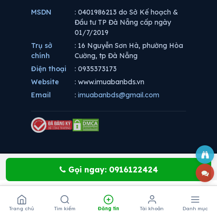
MSDN
: 0401986213 do Sở Kế hoạch &
Đầu tư TP Đà Nẵng cấp ngày
01/7/2019
Trụ sở
: 16 Nguyễn Sơn Hà, phường Hòa
chính
Cường, tp Đà Nẵng
Điện thoại
: 0935373173
Website
: www.imuabanbds.vn
Email
:
imuabanbds@gmail.com
Gọi ngay: 0916122424
Trang chủ
Tìm kiếm
Đăng tin
Tài khoản
Danh mục