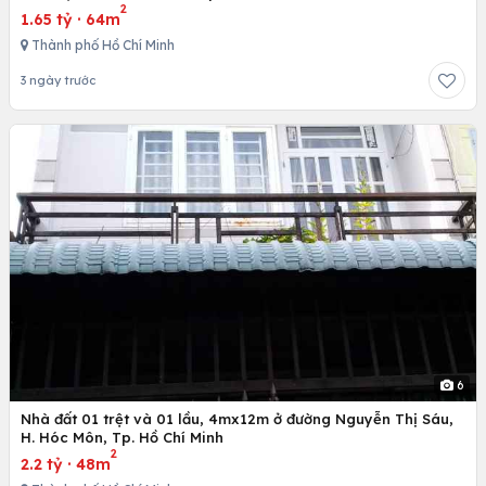
2
1.65 tỷ
·
64m
Thành phố Hồ Chí Minh
3 ngày trước
6
Nhà đất 01 trệt và 01 lầu, 4mx12m ở đường Nguyễn Thị Sáu,
H. Hóc Môn, Tp. Hồ Chí Minh
2
2.2 tỷ
·
48m