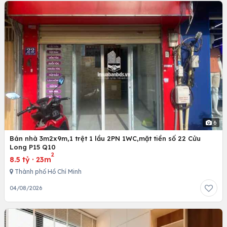
6
Bán nhà 3m2x9m,1 trệt 1 lầu 2PN 1WC,mặt tiền số 22 Cửu
Long P15 Q10
2
8.5 tỷ
·
23m
Thành phố Hồ Chí Minh
04/08/2026