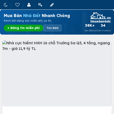
Mua Bán
Nhà Đất
Nhanh Chóng
Kênh bất động sản miễn phí, uy tín
38K+
34
+ Đăng tin miễn phí
Tìm BĐS
TIN ĐĂNG
TỈNH THÀNH