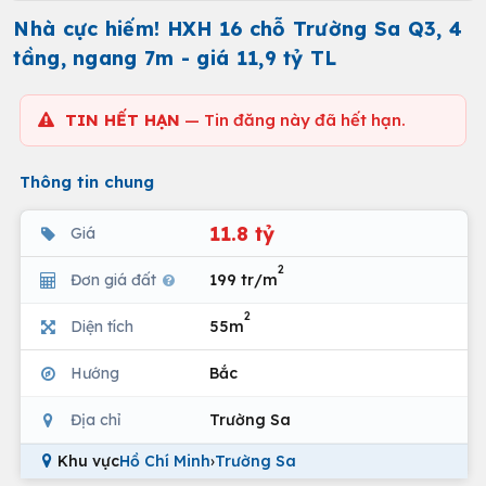
Nhà cực hiếm! HXH 16 chỗ Trường Sa Q3, 4
tầng, ngang 7m - giá 11,9 tỷ TL
TIN HẾT HẠN
— Tin đăng này đã hết hạn.
Thông tin chung
11.8 tỷ
Giá
2
Đơn giá đất
199 tr/m
2
Diện tích
55m
Hướng
Bắc
Địa chỉ
Trường Sa
Khu vực
Hồ Chí Minh
›
Trường Sa