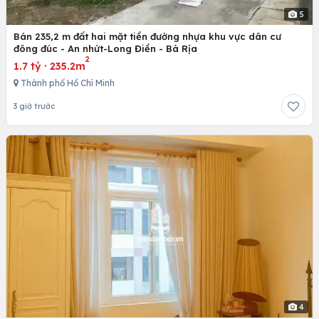
5
Bán 235,2 m đất hai mặt tiền đường nhựa khu vực dân cư
đông đúc - An nhứt-Long Điền - Bà Rịa
2
1.7 tỷ
·
235.2m
Thành phố Hồ Chí Minh
3 giờ trước
4