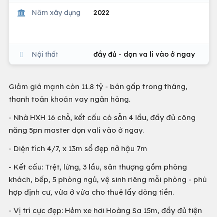
Năm xây dựng
2022
Nội thất
đầy đủ - dọn va li vào ở ngay
Giảm giá mạnh còn 11.8 tỷ - bán gấp trong tháng,
thanh toán khoản vay ngân hàng.
- Nhà HXH 16 chỗ, kết cấu có sẵn 4 lầu, đầy đủ công
năng 5pn master dọn vali vào ở ngay.
- Diện tích 4/7, x 13m sổ đẹp nở hậu 7m
- Kết cấu: Trệt, lửng, 3 lầu, sân thượng gồm phòng
khách, bếp, 5 phòng ngủ, vệ sinh riêng mỗi phòng - phù
hợp định cư, vừa ở vừa cho thuê lấy dòng tiền.
- Vị trí cực đẹp: Hẻm xe hơi Hoàng Sa 15m, đầy đủ tiện