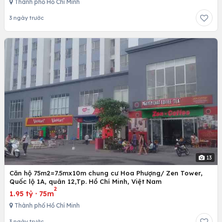
Thành phố Hồ Chí Minh
3 ngày trước
13
Căn hộ 75m2=7.5mx10m chung cư Hoa Phượng/ Zen Tower,
Quốc lộ 1A, quân 12,Tp. Hồ Chí Minh, Việt Nam
2
1.95 tỷ
·
75m
Thành phố Hồ Chí Minh
3 ngày trước