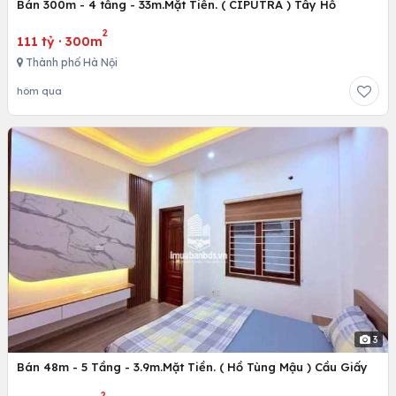
Bán 300m - 4 tầng - 33m.Mặt Tiền. ( CIPUTRA ) Tây Hồ
2
111 tỷ
·
300m
Thành phố Hà Nội
hôm qua
3
Bán 48m - 5 Tầng - 3.9m.Mặt Tiền. ( Hồ Tùng Mậu ) Cầu Giấy
2