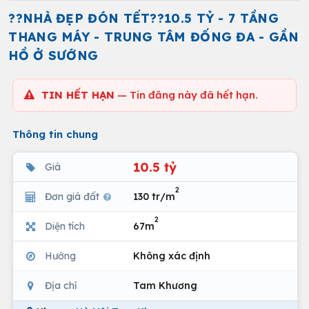
??NHÀ ĐẸP ĐÓN TẾT??10.5 TỶ - 7 TẦNG
THANG MÁY - TRUNG TÂM ĐỐNG ĐA - GẦN
HỒ Ở SƯỚNG
TIN HẾT HẠN
— Tin đăng này đã hết hạn.
Thông tin chung
10.5 tỷ
Giá
2
Đơn giá đất
130 tr/m
2
Diện tích
67m
Hướng
Không xác định
Địa chỉ
Tam Khương