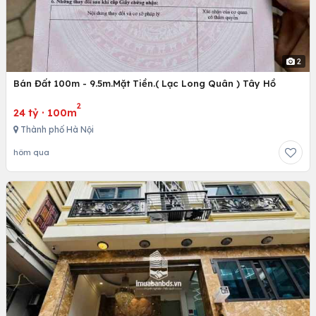
2
Bán Đất 100m - 9.5m.Mặt Tiền.( Lạc Long Quân ) Tây Hồ
2
24 tỷ
·
100m
Thành phố Hà Nội
hôm qua