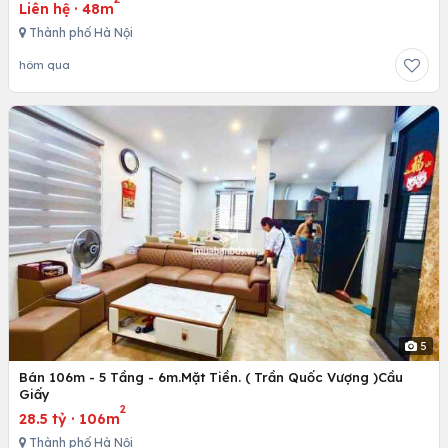
Liên hệ
·
48m
Thành phố Hà Nội
hôm qua
5
Bán 106m - 5 Tầng - 6m.Mặt Tiền. ( Trần Quốc Vượng )Cầu
Giấy
2
28.5 tỷ
·
106m
Thành phố Hà Nội