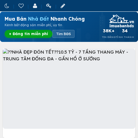
Mua Bán
Nhà Đất
Nhanh Chóng
Kênh bất động sản miễn phí, uy tín
38K+
34
+ Đăng tin miễn phí
Tìm BĐS
TIN ĐĂNG
TỈNH THÀNH