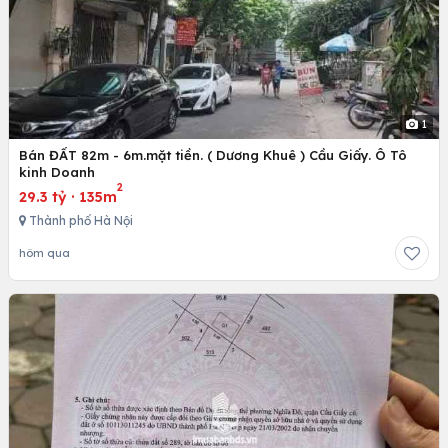
1
Bán ĐẤT 82m - 6m.mặt tiền. ( Dương Khuê ) Cầu Giấy. Ô Tô
kinh Doanh
2
29.3 tỷ
·
135m
Thành phố Hà Nội
hôm qua