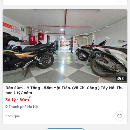
5
Bán 80m - 9 Tầng - 5.5m.Mặt Tiền. (Võ Chí Công ) Tây Hồ. Thu
hơn 1 tỷ/ năm
2
36 tỷ
·
80m
Thành phố Hà Nội
hôm qua