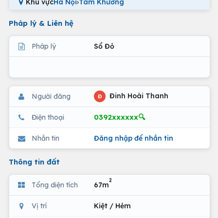
Khu vực
Hà Nội
›
Tam Khương
Pháp lý & Liên hệ
Pháp lý
Sổ Đỏ
Đinh Hoài Thanh
Người đăng
Đ
0392xxxxxx🔍
Điện thoại
Nhắn tin
Đăng nhập để nhắn tin
Thông tin đất
2
Tổng diện tích
67m
Vị trí
Kiệt / Hẻm