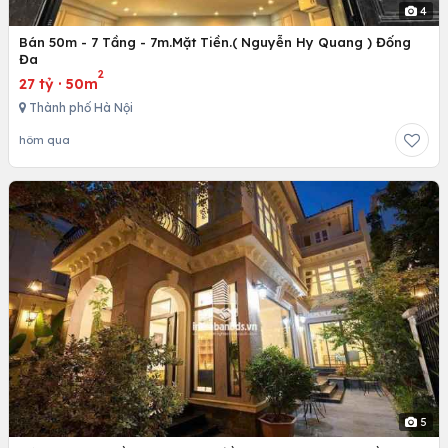
4
Bán 50m - 7 Tầng - 7m.Mặt Tiền.( Nguyễn Hy Quang ) Đống
Đa
2
27 tỷ
·
50m
Thành phố Hà Nội
hôm qua
5