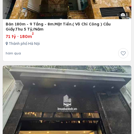
5
Bán 180m - 9 Tầng - 8m.Mặt Tiền.( Võ Chí Công ) Cầu
Giấy.Thu 5 Tỷ/Năm
2
71 tỷ
·
180m
Thành phố Hà Nội
hôm qua