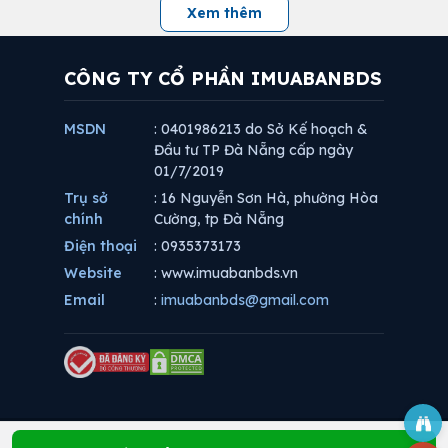
Xem thêm
CÔNG TY CỔ PHẦN IMUABANBDS
MSDN
: 0401986213 do Sở Kế hoạch &
Đầu tư TP Đà Nẵng cấp ngày
01/7/2019
Trụ sở
: 16 Nguyễn Sơn Hà, phường Hòa
chính
Cường, tp Đà Nẵng
Điện thoại
: 0935373173
Website
: www.imuabanbds.vn
Email
:
imuabanbds@gmail.com