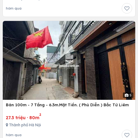
hôm qua
5
Bán 100m - 7 Tầng - 6.3m.Mặt Tiền. ( Phú Diễn ) Bắc Từ Liêm
2
27.3 triệu
·
80m
Thành phố Hà Nội
hôm qua