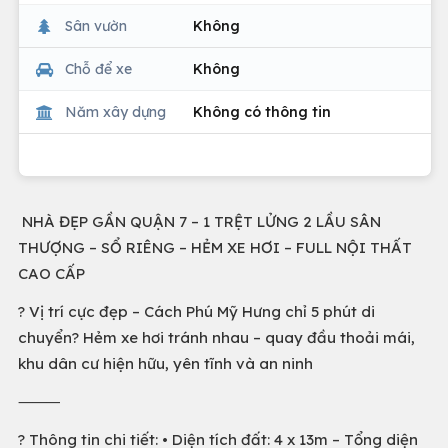
Sân vườn
Không
Chỗ để xe
Không
Năm xây dựng
Không có thông tin
NHÀ ĐẸP GẦN QUẬN 7 – 1 TRỆT LỬNG 2 LẦU SÂN
THƯỢNG – SỔ RIÊNG – HẺM XE HƠI – FULL NỘI THẤT
CAO CẤP
? Vị trí cực đẹp – Cách Phú Mỹ Hưng chỉ 5 phút di
chuyển? Hẻm xe hơi tránh nhau – quay đầu thoải mái,
khu dân cư hiện hữu, yên tĩnh và an ninh
⸻
? Thông tin chi tiết: • Diện tích đất: 4 x 13m – Tổng diện