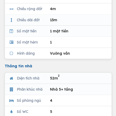
Chiều rộng đất
4m
Chiều dài đất
13m
Số mặt tiền
1 mặt tiền
Số mặt hẻm
1
Hình dáng
Vuông vắn
Thông tin nhà
2
Diện tích nhà
52m
Phân khúc nhà
Nhà 5+ tầng
Số phòng ngủ
4
Số WC
5