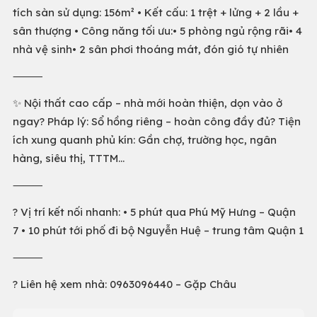
tích sàn sử dụng: 156m² • Kết cấu: 1 trệt + lửng + 2 lầu +
sân thượng • Công năng tối ưu:• 5 phòng ngủ rộng rãi• 4
nhà vệ sinh• 2 sân phơi thoáng mát, đón gió tự nhiên
⸻
✨ Nội thất cao cấp – nhà mới hoàn thiện, dọn vào ở
ngay? Pháp lý: Sổ hồng riêng – hoàn công đầy đủ? Tiện
ích xung quanh phủ kín: Gần chợ, trường học, ngân
hàng, siêu thị, TTTM…
⸻
? Vị trí kết nối nhanh: • 5 phút qua Phú Mỹ Hưng – Quận
7 • 10 phút tới phố đi bộ Nguyễn Huệ – trung tâm Quận 1
⸻
? Liên hệ xem nhà: 0963096440 – Gặp Châu