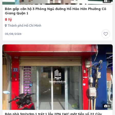
1
Bán gấp căn hộ 3 Phòng Ngủ đường Hồ Hảo Hớn Phường Cô
Giang Quận 1
8 tỷ
Thành phố Hồ Chí Minh
05/08/2026
6
Bán nhà 3m2x9m,1 trệt 1 lầu 2PN 1WC,mặt tiền số 22 Cửu