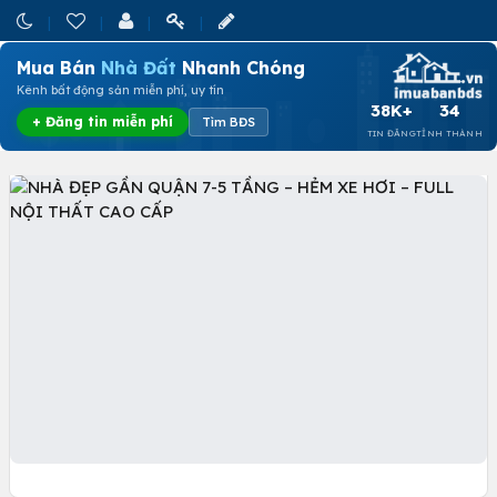
Mua Bán
Nhà Đất
Nhanh Chóng
Kênh bất động sản miễn phí, uy tín
38K+
34
+ Đăng tin miễn phí
Tìm BĐS
TIN ĐĂNG
TỈNH THÀNH