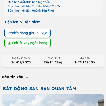
Mua nhà đất
Bán nhà mặt tiền
Bán nhà mặt tiền Thành phố Hồ Chí Minh
Bán nhà mặt tiền Huỳnh Tấn Phát
Tiện ích & Đặc điểm
Biến động giá khu vực
Tính lãi vay ngân hàng
NGÀY ĐĂNG
LOẠI TIN
MÃ TIN
26/07/2025
Tin thường
HCM139803
Báo tin xấu
BẤT ĐỘNG SẢN BẠN QUAN TÂM