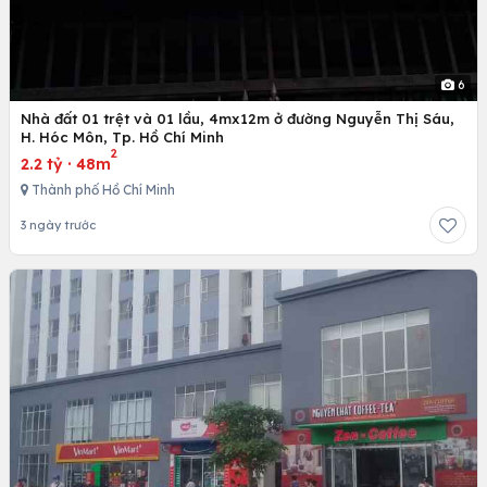
6
Nhà đất 01 trệt và 01 lầu, 4mx12m ở đường Nguyễn Thị Sáu,
H. Hóc Môn, Tp. Hồ Chí Minh
2
2.2 tỷ
·
48m
Thành phố Hồ Chí Minh
3 ngày trước