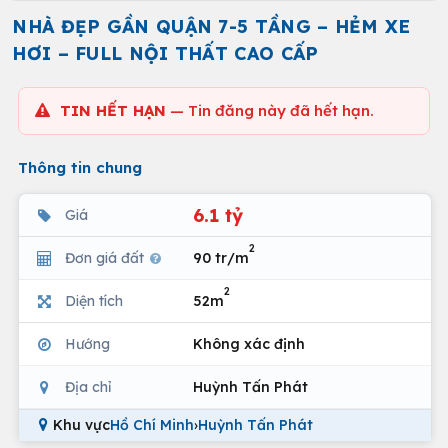
NHÀ ĐẸP GẦN QUẬN 7-5 TẦNG – HẺM XE
HƠI – FULL NỘI THẤT CAO CẤP
TIN HẾT HẠN
— Tin đăng này đã hết hạn.
Thông tin chung
6.1 tỷ
Giá
2
Đơn giá đất
90 tr/m
2
Diện tích
52m
Hướng
Không xác định
Địa chỉ
Huỳnh Tấn Phát
Khu vực
Hồ Chí Minh
›
Huỳnh Tấn Phát