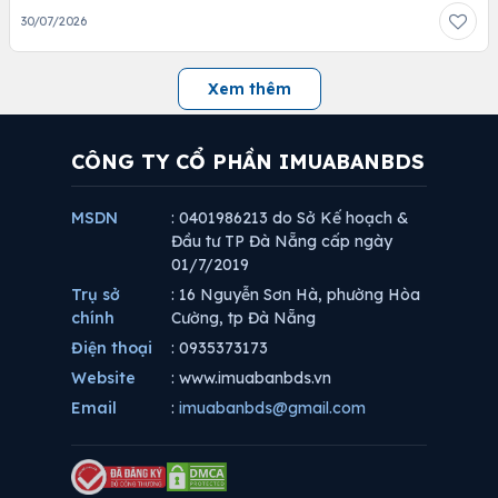
30/07/2026
Xem thêm
CÔNG TY CỔ PHẦN IMUABANBDS
MSDN
: 0401986213 do Sở Kế hoạch &
Đầu tư TP Đà Nẵng cấp ngày
01/7/2019
Trụ sở
: 16 Nguyễn Sơn Hà, phường Hòa
chính
Cường, tp Đà Nẵng
Điện thoại
: 0935373173
Website
: www.imuabanbds.vn
Email
:
imuabanbds@gmail.com