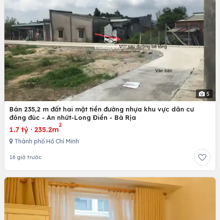
5
Bán 235,2 m đất hai mặt tiền đường nhựa khu vực dân cư
đông đúc - An nhứt-Long Điền - Bà Rịa
2
1.7 tỷ
·
235.2m
Thành phố Hồ Chí Minh
16 giờ trước