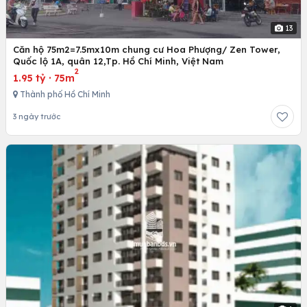
13
Căn hộ 75m2=7.5mx10m chung cư Hoa Phượng/ Zen Tower,
Quốc lộ 1A, quân 12,Tp. Hồ Chí Minh, Việt Nam
2
1.95 tỷ
·
75m
Thành phố Hồ Chí Minh
3 ngày trước