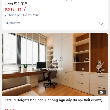
Long P15 Q10
2
8.5 tỷ
·
23m
Thành phố Hồ Chí Minh
04/08/2026
1
Estella Heights bán căn 2 phòng ngủ đầy đủ nội thất (89m2)