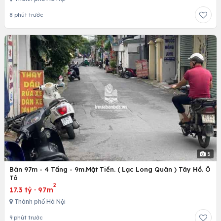
8 phút trước
5
Bán 97m - 4 Tầng - 9m.Mặt Tiền. ( Lạc Long Quân ) Tây Hồ. Ô
Tô
2
17.3 tỷ
·
97m
Thành phố Hà Nội
9 phút trước