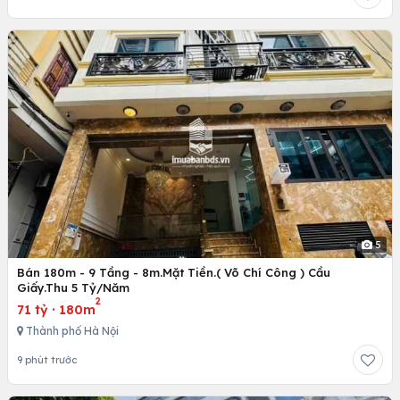
5
Bán 180m - 9 Tầng - 8m.Mặt Tiền.( Võ Chí Công ) Cầu
Giấy.Thu 5 Tỷ/Năm
2
71 tỷ
·
180m
Thành phố Hà Nội
9 phút trước