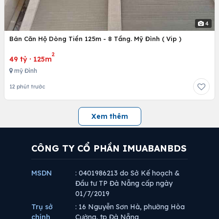
4
Bán Căn Hộ Dòng Tiền 125m - 8 Tầng. Mỹ Đình ( Vip )
2
49 tỷ
·
125m
mỹ Đình
12 phút trước
Xem thêm
CÔNG TY CỔ PHẦN IMUABANBDS
MSDN
: 0401986213 do Sở Kế hoạch &
Đầu tư TP Đà Nẵng cấp ngày
01/7/2019
Trụ sở
: 16 Nguyễn Sơn Hà, phường Hòa
chính
Cường, tp Đà Nẵng