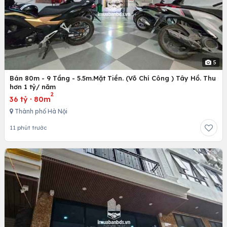
5
Bán 80m - 9 Tầng - 5.5m.Mặt Tiền. (Võ Chí Công ) Tây Hồ. Thu
hơn 1 tỷ/ năm
2
36 tỷ
·
80m
Thành phố Hà Nội
11 phút trước