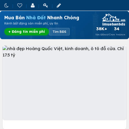
Mua Bán
Nhà Đất
Nhanh Chóng
Kênh bất động sản miễn phí, uy tín
38K+
34
+ Đăng tin miễn phí
Tìm BĐS
TIN ĐĂNG
TỈNH THÀNH