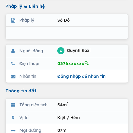
Pháp lý & Liên hệ
Pháp lý
Sổ Đỏ
Quynh Eoxi
Người đăng
Q
0376xxxxxx🔍
Điện thoại
Nhắn tin
Đăng nhập để nhắn tin
Thông tin đất
2
Tổng diện tích
54m
Vị trí
Kiệt / Hẻm
Mặt đường
07m