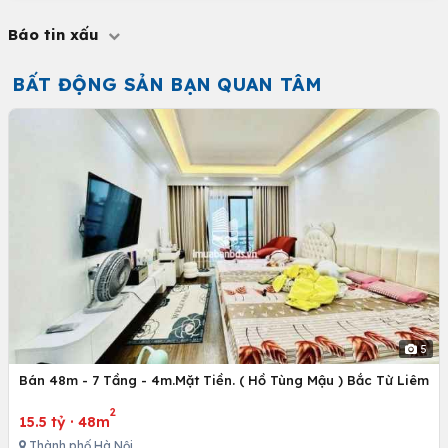
Báo tin xấu
BẤT ĐỘNG SẢN BẠN QUAN TÂM
5
Bán 48m - 7 Tầng - 4m.Mặt Tiền. ( Hồ Tùng Mậu ) Bắc Từ Liêm
2
15.5 tỷ
·
48m
Thành phố Hà Nội