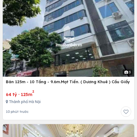
3
Bán 125m - 10 Tầng - 9.6m.Mạt Tiền. ( Dương Khuê ) Cầu Giấy
2
64 tỷ
·
125m
Thành phố Hà Nội
10 phút trước