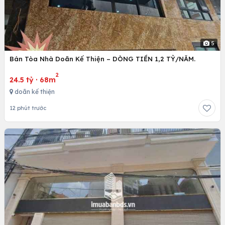
5
Bán Tòa Nhà Doãn Kế Thiện – DÒNG TIỀN 1,2 TỶ/NĂM.
2
24.5 tỷ
·
68m
doãn kế thiện
12 phút trước