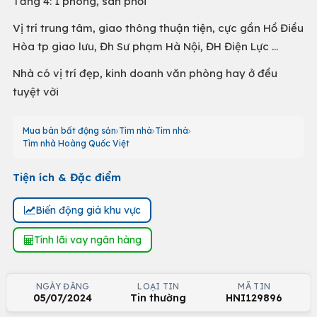
Tầng 4: 1 phòng, sân phơi
Vị trí trung tâm, giao thông thuận tiện, cực gần Hồ Điều
Hòa tp giao lưu, Đh Sư phạm Hà Nội, ĐH Điện Lực ...
Nhà có vị trí đẹp, kinh doanh văn phòng hay ở đều
tuyệt vời
Mua bán bất động sản
Tìm nhà
Tìm nhà
Tìm nhà Hoàng Quốc Việt
Tiện ích & Đặc điểm
Biến động giá khu vực
Tính lãi vay ngân hàng
NGÀY ĐĂNG
LOẠI TIN
MÃ TIN
05/07/2024
Tin thường
HNI129896