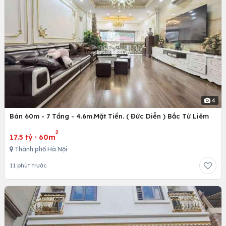
4
Bán 60m - 7 Tầng - 4.6m.Mặt Tiền. ( Đức Diễn ) Bắc Từ Liêm
2
17.5 tỷ
·
60m
Thành phố Hà Nội
11 phút trước