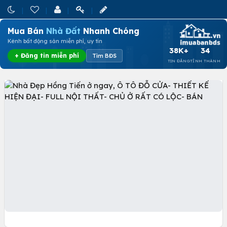
Mua Bán
Nhà Đất
Nhanh Chóng
Kênh bất động sản miễn phí, uy tín
38K+
34
+ Đăng tin miễn phí
Tìm BĐS
TIN ĐĂNG
TỈNH THÀNH