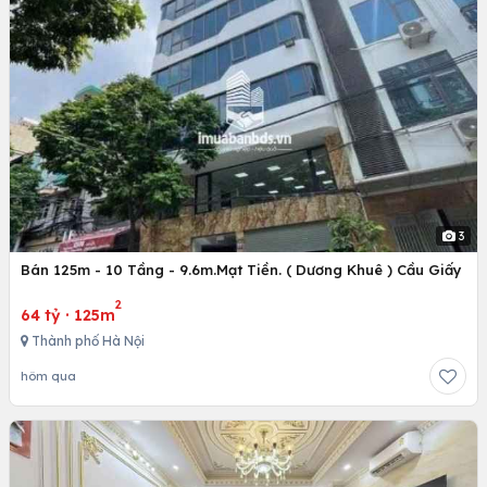
3
Bán 125m - 10 Tầng - 9.6m.Mạt Tiền. ( Dương Khuê ) Cầu Giấy
2
64 tỷ
·
125m
Thành phố Hà Nội
hôm qua