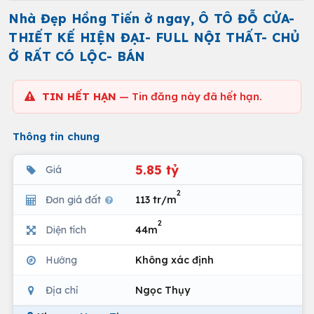
Nhà Đẹp Hồng Tiến ở ngay, Ô TÔ ĐỖ CỬA-
THIẾT KẾ HIỆN ĐẠI- FULL NỘI THẤT- CHỦ
Ở RẤT CÓ LỘC- BÁN
TIN HẾT HẠN
— Tin đăng này đã hết hạn.
Thông tin chung
5.85 tỷ
Giá
2
Đơn giá đất
113 tr/m
2
Diện tích
44m
Hướng
Không xác định
Địa chỉ
Ngọc Thụy