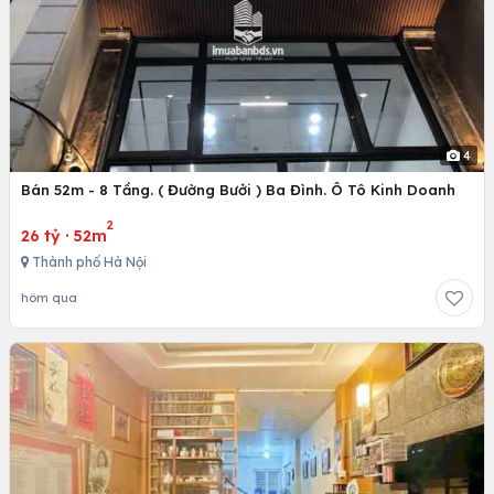
4
Bán 52m - 8 Tầng. ( Đường Bưởi ) Ba Đình. Ô Tô Kinh Doanh
2
26 tỷ
·
52m
Thành phố Hà Nội
hôm qua