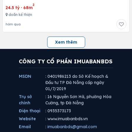
2
24.5 tỷ
·
68m
doãn kế thiện
hôm qua
Xem thêm
CÔNG TY CỔ PHẦN IMUABANBDS
MSDN
: 0401986213 do Sở Kế hoạch &
Đầu tư TP Đà Nẵng cấp ngày
01/7/2019
Trụ sở
: 16 Nguyễn Sơn Hà, phường Hòa
chính
Cường, tp Đà Nẵng
Điện thoại
: 0935373173
Website
: www.imuabanbds.vn
Email
:
imuabanbds@gmail.com