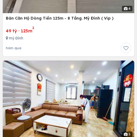
4
Bán Căn Hộ Dòng Tiền 125m - 8 Tầng. Mỹ Đình ( Vip )
2
49 tỷ
·
125m
mỹ Đình
hôm qua
5