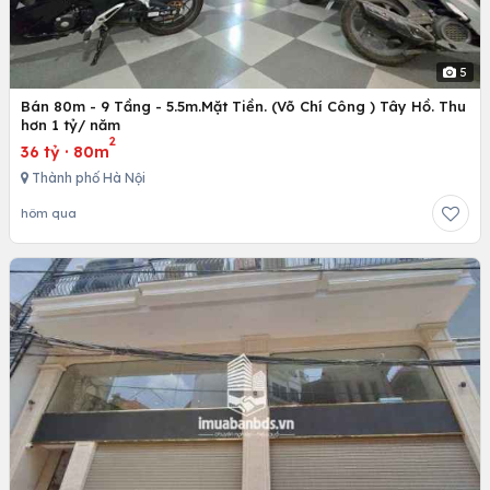
5
Bán 80m - 9 Tầng - 5.5m.Mặt Tiền. (Võ Chí Công ) Tây Hồ. Thu
hơn 1 tỷ/ năm
2
36 tỷ
·
80m
Thành phố Hà Nội
hôm qua