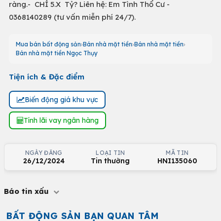
ràng.- CHỈ 5.X Tỷ? Liên hệ: Em Tình Thổ Cư -
0368140289 (tư vấn miễn phí 24/7).
Mua bán bất động sản
Bán nhà mặt tiền
Bán nhà mặt tiền
Bán nhà mặt tiền Ngọc Thụy
Tiện ích & Đặc điểm
Biến động giá khu vực
Tính lãi vay ngân hàng
NGÀY ĐĂNG
LOẠI TIN
MÃ TIN
26/12/2024
Tin thường
HNI135060
Báo tin xấu
BẤT ĐỘNG SẢN BẠN QUAN TÂM