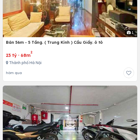
1
Bán 56m - 5 Tầng. ( Trung Kính ) Cầu Giấy. ô tô
2
23 tỷ
·
68m
Thành phố Hà Nội
hôm qua