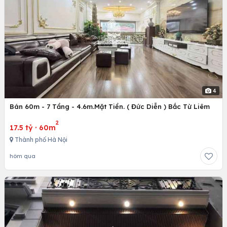
4
Bán 60m - 7 Tầng - 4.6m.Mặt Tiền. ( Đức Diễn ) Bắc Từ Liêm
2
17.5 tỷ
·
60m
Thành phố Hà Nội
hôm qua