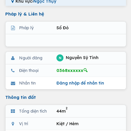
Khu vực
›
Ngọc Thụy
Pháp lý & Liên hệ
Pháp lý
Sổ Đỏ
Nguyễn Sỹ Tình
Người đăng
N
0368xxxxxx🔍
Điện thoại
Nhắn tin
Đăng nhập để nhắn tin
Thông tin đất
2
Tổng diện tích
44m
Vị trí
Kiệt / Hẻm