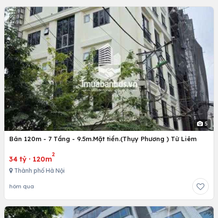
5
Bán 120m - 7 Tầng - 9.5m.Mặt tiền.(Thụy Phương ) Từ Liêm
2
34 tỷ
·
120m
Thành phố Hà Nội
hôm qua