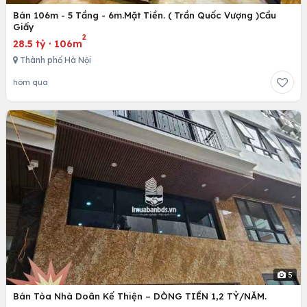
Bán 106m - 5 Tầng - 6m.Mặt Tiền. ( Trần Quốc Vượng )Cầu
Giấy
2
28.5 tỷ
·
106m
Thành phố Hà Nội
hôm qua
5
Bán Tòa Nhà Doãn Kế Thiện – DÒNG TIỀN 1,2 TỶ/NĂM.