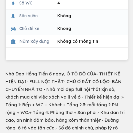
Số WC
4
Sân vườn
Không
Chỗ để xe
Không
Năm xây dựng
Không có thông tin
Nhà Đẹp Hồng Tiến ở ngay, Ô TÔ ĐỖ CỬA- THIẾT KẾ
HIỆN ĐẠI- FULL NỘI THẤT- CHỦ Ở RẤT CÓ LỘC- BÁN
CHUYỂN NHÀ TO.- Nhà mới đẹp full nội thất xịn sò,
khách mua chỉ việc xách va li về ở.- Thiết kế hiện đại:+
Tầng 1: Bếp + WC + Khách+ Tầng 2.3: mỗi tầng 2 PN
rộng + WC.+ Tầng 4: Phòng thờ + Sân phơi.- Khu dân trí
cao, an ninh đảm bảo, hàng xóm thân thiện- Đường
rộng, ô tô vào tận cửa.- Sổ đỏ chính chủ, pháp lý rõ