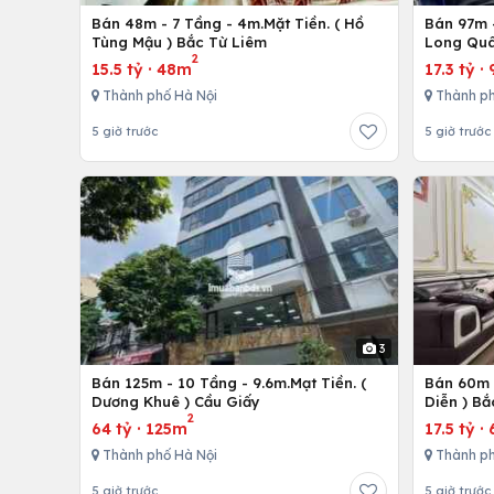
Bán 48m - 7 Tầng - 4m.Mặt Tiền. ( Hồ
Bán 97m -
Tùng Mậu ) Bắc Từ Liêm
Long Quâ
2
15.5 tỷ
·
48m
17.3 tỷ
·
Thành phố Hà Nội
Thành ph
5 giờ trước
5 giờ trước
3
Bán 125m - 10 Tầng - 9.6m.Mạt Tiền. (
Bán 60m -
Dương Khuê ) Cầu Giấy
Diễn ) Bắ
2
64 tỷ
·
125m
17.5 tỷ
·
Thành phố Hà Nội
Thành ph
5 giờ trước
5 giờ trước