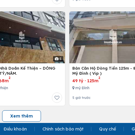
5
Nhà Doãn Kế Thiện – DÒNG
Bán Căn Hộ Dòng Tiền 125m - 8
 TỶ/NĂM.
Mỹ Đình ( Vip )
2
2
68m
49 tỷ
·
125m
thiện
mỹ Đình
5 giờ trước
Xem thêm
Điều khoản
Chính sách bảo mật
Quy chế
G