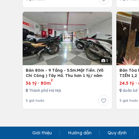
5
Bán 80m - 9 Tầng - 5.5m.Mặt Tiền. (Võ
Bán Tòa 
Chí Công ) Tây Hồ. Thu hơn 1 tỷ/ năm
TIỀN 1,2
2
36 tỷ
·
80m
24.5 tỷ
·
Thành phố Hà Nội
doãn kế 
5 giờ trước
5 giờ trước
Giới thiệu
Hướng dẫn
Quy định