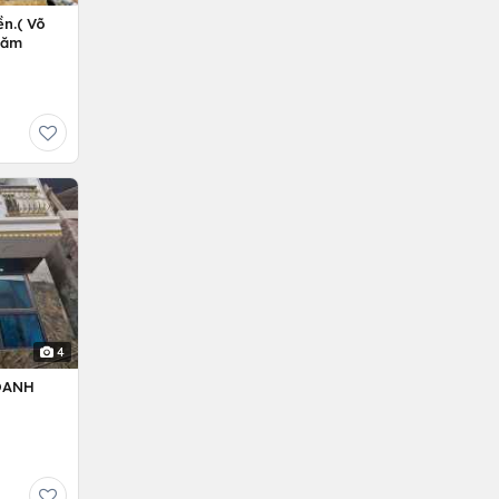
n.( Võ
Năm
4
OANH