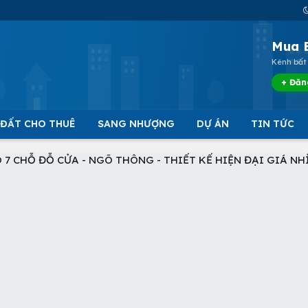
Mua 
Kênh bất 
+ Đăn
 ĐẤT CHO THUÊ
SANG NHƯỢNG
DỰ ÁN
TIN TỨC