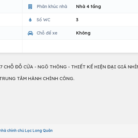
Phân khúc nhà
Nhà 4 tầng
Số WC
3
Chỗ để xe
Không
7 CHỖ ĐỖ CỬA - NGÕ THÔNG - THIẾT KẾ HIỆN ĐẠI GIÁ NHỈ
, TRUNG TÂM HÀNH CHÍNH CÔNG.
nhà chính chủ Lạc Long Quân