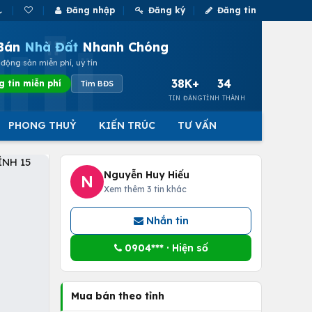
Đăng nhập
Đăng ký
Đăng tin
Bán
Nhà Đất
Nhanh Chóng
động sản miễn phí, uy tín
38K+
34
g tin miễn phí
Tìm BĐS
TIN ĐĂNG
TỈNH THÀNH
PHONG THUỶ
KIẾN TRÚC
TƯ VẤN
Nguyễn Huy Hiếu
N
Xem thêm 3 tin khác
Nhắn tin
0904*** · Hiện số
Mua bán theo tỉnh