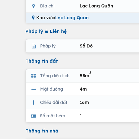
Địa chỉ
Lạc Long Quân
Khu vực
›
Lạc Long Quân
Pháp lý & Liên hệ
Pháp lý
Sổ Đỏ
Thông tin đất
2
Tổng diện tích
58m
Mặt đường
4m
Chiều dài đất
16m
Số mặt hẻm
1
Thông tin nhà