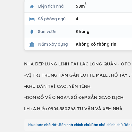
2
Diện tích nhà
58m
Số phòng ngủ
4
Sân vườn
Không
Năm xây dựng
Không có thông tin
NHÀ ĐẸP LUNG LINH TẠI LẠC LONG QUÂN - OTO 
-VỊ TRÍ TRUNG TÂM GẦN LOTTE MALL , HỒ TÂY 
-KHU DÂN TRÍ CAO, YÊN TĨNH.
-DỌN ĐỒ VỀ Ở NGAY. SỔ ĐẸP SẴN GIAO DỊCH.
LH : A.Hiếu 0904.380.368 TƯ VẤN VÀ XEM NHÀ
Mua bán nhà đất
Bán nhà chính chủ
Bán nhà chính chủ
Bán 