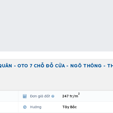
QUÂN - OTO 7 CHỖ ĐỖ CỬA - NGÕ THÔNG - T
2
Đơn giá đất
247 tr/m
Hướng
Tây Bắc