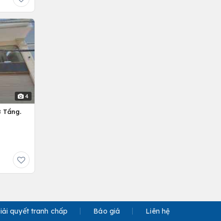
4
 Tầng.
iải quyết tranh chấp
Báo giá
Liên hệ