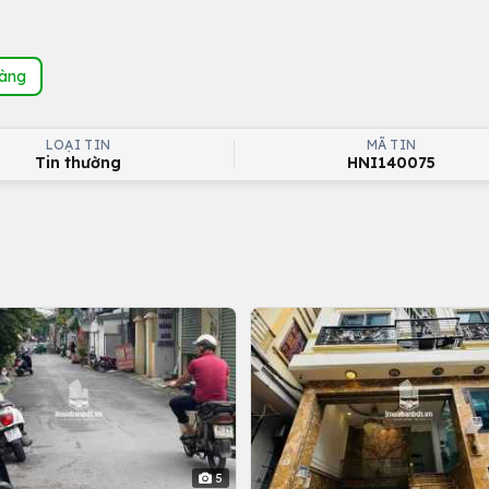
hàng
LOẠI TIN
MÃ TIN
Tin thường
HNI140075
5