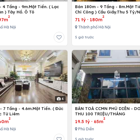
 4 Tầng - 9m.Mặt Tiền. ( Lạc
Bán 180m - 9 Tầng - 8m.Mặt Tiề
n ) Tây Hồ. Ô Tô
Chí Công ) Cầu Giấy.Thu 5 Tỷ/
2
2
97m
71 tỷ
·
180m
ố Hà Nội
Thành phố Hà Nội
5 giờ trước
4
 7 Tầng - 4.6m.Mặt Tiền. ( Đức
BÁN TOÀ CCMN PHÚ DIỄN - D
c Từ Liêm
THU 100 TRIỆU/THÁNG
2
2
60m
19.5 tỷ
·
65m
ố Hà Nội
Phú Diễn
5 giờ trước