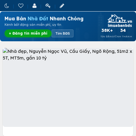
Mua Bán
Nhà Đất
Nhanh Chóng
Kênh bất động sản miễn phí, uy tín
38K+
34
+ Đăng tin miễn phí
Tìm BĐS
TIN ĐĂNG
TỈNH THÀNH