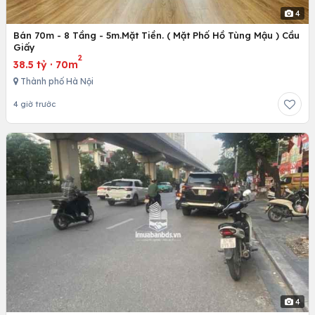
4
Bán 70m - 8 Tầng - 5m.Mặt Tiền. ( Mặt Phố Hồ Tùng Mậu ) Cầu
Giấy
2
38.5 tỷ
·
70m
Thành phố Hà Nội
4 giờ trước
4