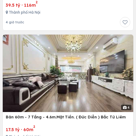
2
39.5 tỷ
·
116m
Thành phố Hà Nội
4 giờ trước
4
Bán 60m - 7 Tầng - 4.6m.Mặt Tiền. ( Đức Diễn ) Bắc Từ Liêm
2
17.5 tỷ
·
60m