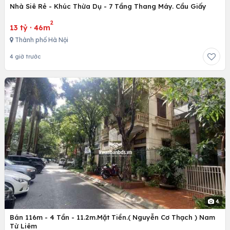
Nhà Siê Rẻ - Khúc Thừa Dụ - 7 Tầng Thang Máy. Cầu Giấy
2
13 tỷ
·
46m
Thành phố Hà Nội
4 giờ trước
4
Bán 116m - 4 Tần - 11.2m.Mặt Tiền.( Nguyễn Cơ Thạch ) Nam
Từ Liêm