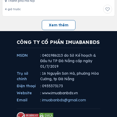
Thành phố Hà Nội
4 giờ trước
Xem thêm
CÔNG TY CỔ PHẦN IMUABANBDS
MSDN
: 0401986213 do Sở Kế hoạch &
Đầu tư TP Đà Nẵng cấp ngày
01/7/2019
Trụ sở
: 16 Nguyễn Sơn Hà, phường Hòa
chính
Cường, tp Đà Nẵng
Điện thoại
: 0935373173
Website
: www.imuabanbds.vn
Email
:
imuabanbds@gmail.com