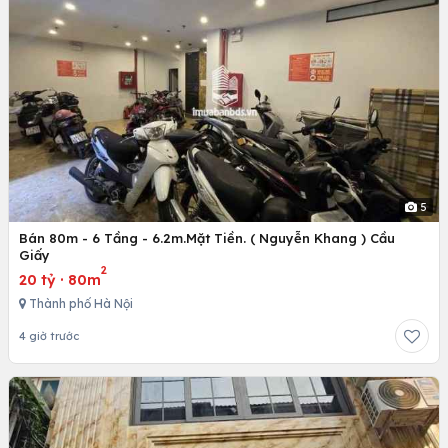
5
Bán 80m - 6 Tầng - 6.2m.Mặt Tiền. ( Nguyễn Khang ) Cầu
Giấy
2
20 tỷ
·
80m
Thành phố Hà Nội
4 giờ trước