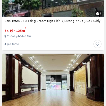
3
Bán 125m - 10 Tầng - 9.6m.Mạt Tiền. ( Dương Khuê ) Cầu Giấy
2
64 tỷ
·
125m
Thành phố Hà Nội
4 giờ trước