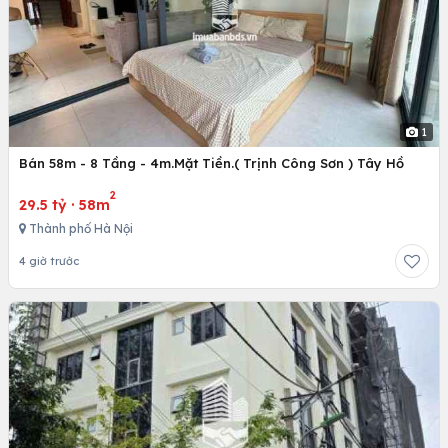
1
Bán 58m - 8 Tầng - 4m.Mặt Tiền.( Trịnh Công Sơn ) Tây Hồ
2
29.5 tỷ
·
58m
Thành phố Hà Nội
4 giờ trước