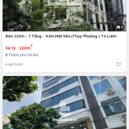
5
Bán 120m - 7 Tầng - 9.5m.Mặt tiền.(Thụy Phương ) Từ Liêm
2
34 tỷ
·
120m
Thành phố Hà Nội
4 giờ trước