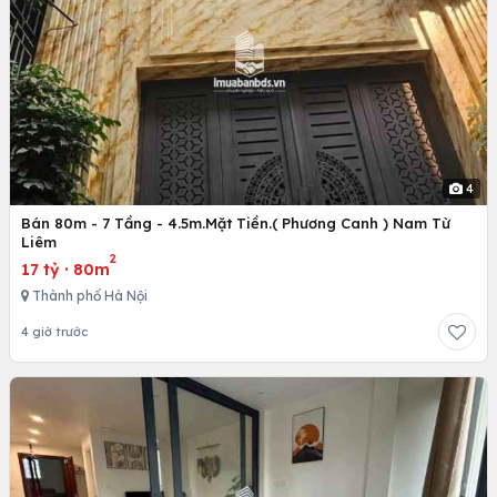
4
Bán 80m - 7 Tầng - 4.5m.Mặt Tiền.( Phương Canh ) Nam Từ
Liêm
2
17 tỷ
·
80m
Thành phố Hà Nội
4 giờ trước